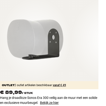
Accessoires
INSPIRATIE
MERKEN
NIEUW
AANBIEDINGEN
Winkels
Klantenservice
Inloggen
Klantenservice
Bouw met geluid
OUTLET
2 outlet artikelen beschikbaar
vanaf € 49
€ 89,99
/
STUK
Hang je draadloze Sonos Era 300 veilig aan de muur met een solide
en exclusieve muurbeugel.
Bekijk ze hier