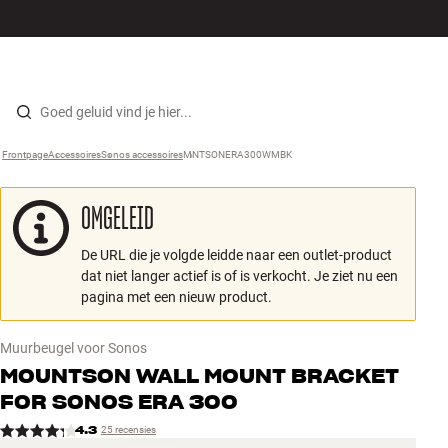
Hi-fi
MENU
WINKELS
INLOGGEN
WINKELWAGEN
Luidsprekers
Skip to content
Frontpage
Accessoires
›
Sonos accessoires
›
MNTSONERA300WMBK
›
Platenspeler
OMGELEID
Koptelefoons
De URL die je volgde leidde naar een outlet-product
Surround
dat niet langer actief is of is verkocht. Je ziet nu een
pagina met een nieuw product.
Tv
Muurbeugel voor Sonos
Systeem
MOUNTSON
WALL MOUNT BRACKET
FOR SONOS ERA 300
Kabels
4.3
25 recensies