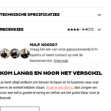
TECHNISCHE SPECIFICATIES
RECENSIES
(
25
)
4.3
PRESTATIES
Inclusief uitbreidingskabel
Nee
Horizontale draaiing
30 °
HULP NODIG?
4.3
Vraag het een van onze gepassioneerde hi-fi-
experts of neem contact op met de
AFMETINGEN EN DESIGN
klantenservice.
Krijg hulp
25 recensies
Kleur
Zwart
Gewicht (kg)
1
KOM LANGS EN HOOR HET VERSCHIL
Gewicht verpakking (kg)
1
5
15
17 x 11 x 21 cm (breedte x
Je bent altijd welkom om binnen te lopen en te luisteren naar wat
Afmetingen (verpakking)
hoogte x diepte)
4
5
we in de winkel hebben staan.
Boek je een demo
, dan zorgen we
9,2 x 18,6 x 14,5 cm (breedte x
3
voor een extra goede ervaring en zetten we het juiste klaar voor je
3
Afmetingen (product)
hoogte x diepte)
bezoek
2
1
1
1
ALGEMENE KARAKTERISTIEKEN