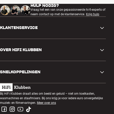
HULP NODIG?
Vraag het een van onze gepassioneerde hi-fi-experts of
neem contact op met de klantenservice.
Krijg hulp
KLANTENSERVICE
Contactgegevens
OVER HIFI KLUBBEN
Vragen en antwoorden
Ruilen en retourneren
Winkel zoeken
Bestelling herroepen
SNELKOPPELINGEN
Over ons
Levering
Klantenclub
Cadeaubonnen
Algemene voorwaarden
Luisteravond
Bij HiFi Klubben draait alles om beeld en geluid – niet om koelkasten,
Bouwen met geluid
wasmachines en staafmixers. Bij ons krijg je voor iedere euro onvergetelijke
Privacybeleid
Prijsvragen
muziek- en filmervaringen.
Meer over ons
Montage en installatie
Werken bij HiFi Klubben