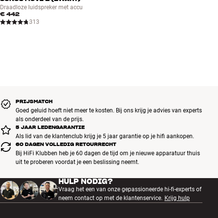
Draadloze luidspreker met accu
€ 442
313
PRIJSMATCH
Goed geluid hoeft niet meer te kosten. Bij ons krijg je advies van experts
als onderdeel van de prijs.
5 JAAR LEDENGARANTIE
Als lid van de klantenclub krijg je 5 jaar garantie op je hifi aankopen.
60 DAGEN VOLLEDIG RETOURRECHT
Bij HiFi Klubben heb je 60 dagen de tijd om je nieuwe apparatuur thuis
uit te proberen voordat je een beslissing neemt.
HULP NODIG?
Vraag het een van onze gepassioneerde hi-fi-experts of
neem contact op met de klantenservice.
Krijg hulp