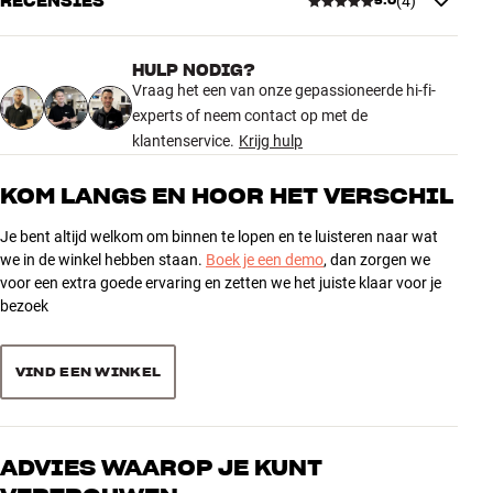
RECENSIES
(
4
)
versie. Die is gemaakt van UV-bestendige ABS-kunststof.
5.0
AFMETINGEN EN DESIGN
Meer van Mountson
Kleur
Wit
Gewicht (kg)
0,13
HULP NODIG?
5.0
Gewicht verpakking (kg)
Vraag het een van onze gepassioneerde hi-fi-
0,15
experts of neem contact op met de
8 x 4 x 14 cm (breedte x hoogte x
Afmetingen (verpakking)
diepte)
klantenservice.
Krijg hulp
4 recensies
3,6 x 13 x 4,3 cm (breedte x
Afmetingen (product)
hoogte x diepte)
KOM LANGS EN HOOR HET VERSCHIL
5
4
Je bent altijd welkom om binnen te lopen en te luisteren naar wat
ALGEMENE KARAKTERISTIEKEN
4
0
we in de winkel hebben staan.
Boek je een demo
, dan zorgen we
Muurbeugel voor Sonos Move
3
voor een extra goede ervaring en zetten we het juiste klaar voor je
0
Luidspreker plaatsen en verwijderen zonder schroeven
bezoek
2
0
Siliconen dopjes beschermen de luidspreker tegen krassen
1
Gemaakt van staal
0
VIND EEN WINKEL
Inclusief schroeven en pluggen voor montage (steen en hout)
Sorteer producten op
ADVIES WAAROP JE KUNT