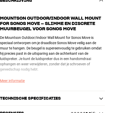
BESCHRIJVING
MOUNTSON OUTDOOR/INDOOR WALL MOUNT
FOR SONOS MOVE – SLIMME EN DISCRETE
MUURBEUGEL VOOR SONOS MOVE
De Mountson Outdoor/Indoor Wall Mount for Sonos Move is
speciaal ontworpen om je draadloze Sonos Move veilig aan de
muur te hangen. De beugel is supereenvoudig te gebruiken omdat
hij precies past in de uitsparing aan de achterkant van de
luidspreker. Je kunt de luidspreker dus in een handomdraai
ophangen en weer verwijderen, zonder dat je schroeven of
gereedschap nodig hebt.
De Mountson Outdoor/Indoor Wall Mount for Sonos Move is
Meer informatie
verkrijgbaar in hetzelfde matzwart en matwit als je Sonos-
luidspreker.
TECHNISCHE SPECIFICATIES
Let op: Als de beugel geplaatst wordt op een plek die wordt
blootgesteld aan de elementen, kun je kiezen voor de Premium-