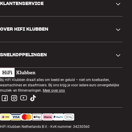
KLANTENSERVICE
Contactgegevens
OVER HIFI KLUBBEN
Vragen en antwoorden
Ruilen en retourneren
Winkel zoeken
Bestelling herroepen
SNELKOPPELINGEN
Over ons
Levering
Klantenclub
Cadeaubonnen
Algemene voorwaarden
Luisteravond
Bij HiFi Klubben draait alles om beeld en geluid – niet om koelkasten,
Bouwen met geluid
wasmachines en staafmixers. Bij ons krijg je voor iedere euro onvergetelijke
Privacybeleid
Prijsvragen
muziek- en filmervaringen.
Meer over ons
Montage en installatie
Werken bij HiFi Klubben
Huur een SOUNDBOKS
Apparaten recyclen
HiFi Klubben Netherlands B.V. - KvK-nummer: 34230560
Productreviews