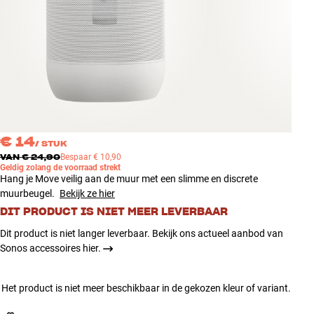
Accessoires
INSPIRATIE
MERKEN
NIEUW
€ 14
/
STUK
AANBIEDINGEN
VAN
€ 24,90
Bespaar
€ 10,90
Geldig zolang de voorraad strekt
Hang je Move veilig aan de muur met een slimme en discrete
Winkels
muurbeugel.
Bekijk ze hier
Klantenservice
DIT PRODUCT IS NIET MEER LEVERBAAR
Inloggen
Dit product is niet langer leverbaar. Bekijk ons actueel aanbod van
Klantenservice
Sonos accessoires hier.
Bouw met geluid
Het product is niet meer beschikbaar in de gekozen kleur of variant.