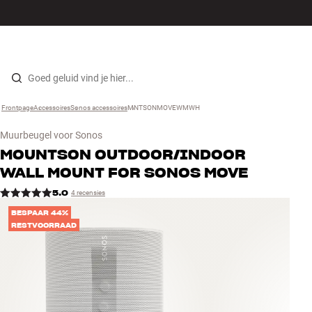
Hi-fi
MENU
WINKELS
INLOGGEN
WINKELWAGEN
Luidsprekers
Skip to content
Frontpage
Accessoires
›
Sonos accessoires
›
MNTSONMOVEWMWH
›
Platenspeler
Muurbeugel voor Sonos
Koptelefoons
MOUNTSON
OUTDOOR/INDOOR
WALL MOUNT FOR SONOS MOVE
Surround
5.0
4 recensies
BESPAAR 44%
Tv
RESTVOORRAAD
Systeem
Kabels