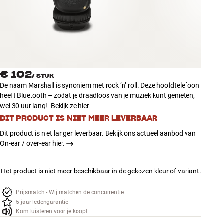
Accessoires
INSPIRATIE
MERKEN
€ 102
/
STUK
NIEUW
De naam Marshall is synoniem met rock ’n’ roll. Deze hoofdtelefoon
heeft Bluetooth – zodat je draadloos van je muziek kunt genieten,
AANBIEDINGEN
wel 30 uur lang!
Bekijk ze hier
DIT PRODUCT IS NIET MEER LEVERBAAR
Winkels
Dit product is niet langer leverbaar. Bekijk ons actueel aanbod van
Klantenservice
On-ear / over-ear hier.
Inloggen
Klantenservice
Het product is niet meer beschikbaar in de gekozen kleur of variant.
Bouw met geluid
Prijsmatch - Wij matchen de concurrentie
5 jaar ledengarantie
Kom luisteren voor je koopt