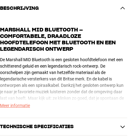
BESCHRIJVING
MARSHALL MID BLUETOOTH –
COMFORTABELE, DRAADLOZE
HOOFDTELEFOON MET BLUETOOTH EN EEN
LEGENDARISCH ONTWERP
De Marshall MID Bluetooth is een gesloten hoofdtelefoon met een
schitterend geluid en een legendarisch rock-ontwerp. De
oorschelpen zijn gemaakt van hetzelfde materiaal als de
legendarische versterkers van dit Britse merk. En de kabel is
ontworpen als een spiraalkabel. Dankzij het gesloten ontwerp kun
je naar je favoriete muziek luisteren zonder dat de omgeving daar
last van heeft. Maar kijk uit: ze klinken zo goed, dat je spontaan de
neiging krijgt om luchtgitaar te gaan spelen!
Meer informatie
Hij is voorzien van Bluetooth, dus er zitten geen vervelende kabels in
de weg. De oorschelpen hebben een geïntegreerde microfoon,
TECHNISCHE SPECIFICATIES
zodat je gewoon kunt blijven bellen met je smartphone. De accu