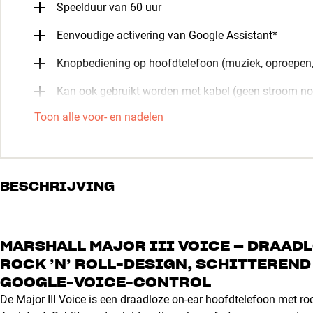
Speelduur van 60 uur
Eenvoudige activering van Google Assistant*
Knopbediening op hoofdtelefoon (muziek, oproepen,
Kan ook gebruikt worden met kabel (geen stroom no
Toon alle voor- en nadelen
BESCHRIJVING
MARSHALL MAJOR III VOICE – DRAAD
ROCK ’N’ ROLL-DESIGN, SCHITTEREND
GOOGLE-VOICE-CONTROL
De Major III Voice is een draadloze on-ear hoofdtelefoon met roc