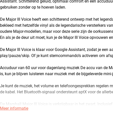
Assistant. Schitterend geluid, optimaal comfort en een accudu
gebruiken zonder op te hoeven laden.
De Major III Voice heeft een schitterend ontwerp met het legend
bekleed met hetzelfde vinyl als de legendarische versterkers v
oudere Major-modellen, maar voor deze serie zijn de oorkussens
En als je de deur uit moet, kun je de Major III Voice opvouwen 
De Major III Voice is klaar voor Google Assistant, zodat je een 
play/pauze/skip. Of je kunt stemcommando’s activeren om afspra
Accuduur van 60 uur voor dagenlang muziek De accu van de Majo
is, kun je blijven luisteren naar muziek met de bijgeleverde mini
Je kunt de muziek, het volume en telefoongesprekken regelen me
de kabel. Het Bluetooth-signaal ondersteunt aptX voor de allerbe
De Marshall Major III Voice is verkrijgbaar in het zwart. Inclus
Meer informatie
Meer van Marshall