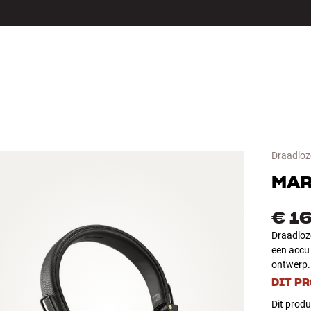
LS
ACCESSOIRES
Draadloz
MAR
€ 1
Draadloze
een accu
ontwerp
DIT P
Dit produ