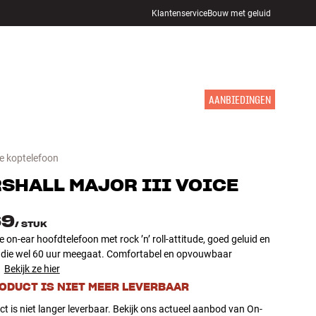
Klantenservice
Bouw met geluid
WINKELS
INLOGGEN
WINKELWAGEN
INSPIRATIE
MERKEN
NIEUW
AANBIEDINGEN
e koptelefoon
SHALL
MAJOR III VOICE
69
/
STUK
 on-ear hoofdtelefoon met rock ’n’ roll-attitude, goed geluid en
 die wel 60 uur meegaat. Comfortabel en opvouwbaar
.
Bekijk ze hier
RODUCT IS NIET MEER LEVERBAAR
ct is niet langer leverbaar. Bekijk ons actueel aanbod van On-