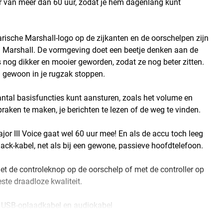
ur van meer dan 60 uur, zodat je hem dagenlang kunt
arische Marshall-logo op de zijkanten en de oorschelpen zijn
an Marshall. De vormgeving doet een beetje denken aan de
 nog dikker en mooier geworden, zodat ze nog beter zitten.
en gewoon in je rugzak stoppen.
aantal basisfuncties kunt aansturen, zoals het volume en
ken te maken, je berichten te lezen of de weg te vinden.
r III Voice gaat wel 60 uur mee! En als de accu toch leeg
-jack-kabel, net als bij een gewone, passieve hoofdtelefoon.
t de controleknop op de oorschelp of met de controller op
ste draadloze kwaliteit.
ief USB-oplaadkabel en audiokabel