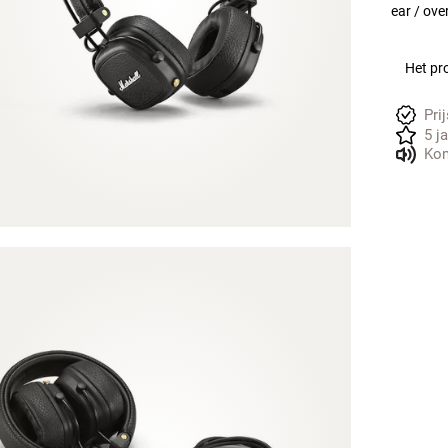
ear / over
Het pro
Pri
5 j
Kom