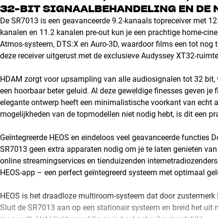
32-BIT SIGNAALBEHANDELING EN DE
De SR7013 is een geavanceerde 9.2-kanaals topreceiver met 125
kanalen en 11.2 kanalen pre-out kun je een prachtige home-ci
Atmos-systeem, DTS:X en Auro-3D, waardoor films een tot nog to
deze receiver uitgerust met de exclusieve Audyssey XT32-ruimte
HDAM zorgt voor upsampling van alle audiosignalen tot 32 bit, 
een hoorbaar beter geluid. Al deze geweldige finesses geven je 
elegante ontwerp heeft een minimalistische voorkant van echt a
mogelijkheden van de topmodellen niet nodig hebt, is dit een p
Geïntegreerde HEOS en eindeloos veel geavanceerde functies Do
SR7013 geen extra apparaten nodig om je te laten genieten van
online streamingservices en tienduizenden internetradiozenders.
HEOS-app – een perfect geïntegreerd systeem met optimaal gel
HEOS is het draadloze multiroom-systeem dat door zustermerk D
Sluit de SR7013 aan op een stationair systeem en breid het uit