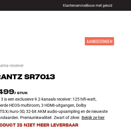
Klantenservice
Bouw met geluid
WINKELS
INLOGGEN
WINKELWAGEN
INSPIRATIE
MERKEN
NIEUW
AANBIEDINGEN
ema-receiver
RANTZ
SR7013
.499
/
STUK
 is een exclusieve 9.2-kanaals receiver: 125 hifi-watt,
eerde HEOS-multiroom, 3 HDMI-uitgangen, Dolby
S:X/Auro-3D, 32-bit AKM audio-upsampling en de nieuwste
ndaarden. Premiumkwaliteit. Zwart of zilver.
Bekijk ze hier
RODUCT IS NIET MEER LEVERBAAR