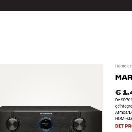
LS
ACCESSOIRES
Home-cin
MA
€ 1
De SR7013
geïntegr
Atmos/DT
HDMI-sta
DIT P