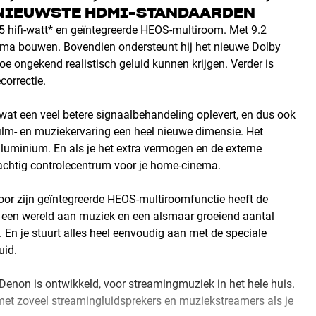
 NIEUWSTE HDMI-STANDAARDEN
 hifi-watt* en geïntegreerde HEOS-multiroom. Met 9.2
nema bouwen. Bovendien ondersteunt hij het nieuwe Dolby
e ongekend realistisch geluid kunnen krijgen. Verder is
correctie.
wat een veel betere signaalbehandeling oplevert, en dus ook
film- en muziekervaring een heel nieuwe dimensie. Het
luminium. En als je het extra vermogen en de externe
rachtig controlecentrum voor je home-cinema.
or zijn geïntegreerde HEOS-multiroomfunctie heeft de
 een wereld aan muziek en een alsmaar groeiend aantal
 En je stuurt alles heel eenvoudig aan met de speciale
uid.
enon is ontwikkeld, voor streamingmuziek in het hele huis.
 met zoveel streamingluidsprekers en muziekstreamers als je