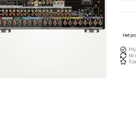
Het pro
Pri
60 
5 j