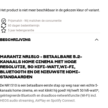
Accessoires
Het product is niet meer beschikbaar in de gekozen kleur of variant.
INSPIRATIE
Prijsmatch - Wij matchen de concurrentie
60 dagen bedenktermijn
MERKEN
5 jaar ledengarantie
BESCHRIJVING
NIEUW
AANBIEDINGEN
MARANTZ NR1510 - BETAALBARE 5.2-
KANAALS HOME CINEMA MET HOGE
Winkels
RESOLUTIE, 50 HIFI-WATT,WI-FI,
Klantenservice
BLUETOOTH EN DE NIEUWSTE HDMI-
Inloggen
STANDAARDEN
Klantenservice
De NR1510 is een betaalbare eerste stap op weg naar een echte 5-
Bouw met geluid
kanaals home cinema, en wat klinkt hij goed! Hij heeft 50 hifi-watt*,
geïntegreerde Bluetooth en draadloos-netwerkfunctie (Wi-Fi) incl.
HEOS audio streaming, AirPlay en Spotify Connect.