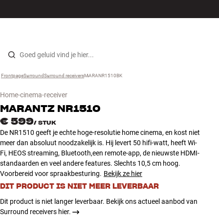
Hi-fi
MENU
WINKELS
INLOGGEN
WINKELWAGEN
Luidsprekers
Skip to content
Frontpage
Surround
›
Surround receivers
›
MARANR1510BK
›
Platenspeler
Home-cinema-receiver
Koptelefoons
MARANTZ
NR1510
€ 599
/
STUK
Surround
De NR1510 geeft je echte hoge-resolutie home cinema, en kost niet
meer dan absoluut noodzakelijk is. Hij levert 50 hifi-watt, heeft Wi-
Fi, HEOS streaming, Bluetooth,een remote-app, de nieuwste HDMI-
Tv
standaarden en veel andere features. Slechts 10,5 cm hoog.
Voorbereid voor spraakbesturing.
Bekijk ze hier
Systeem
DIT PRODUCT IS NIET MEER LEVERBAAR
Dit product is niet langer leverbaar. Bekijk ons actueel aanbod van
Kabels
Surround receivers hier.