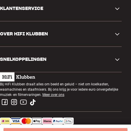
KLANTENSERVICE
Contactgegevens
OVER HIFI KLUBBEN
Vragen en antwoorden
Ruilen en retourneren
Winkel zoeken
Bestelling herroepen
SNELKOPPELINGEN
Over ons
Levering
Klantenclub
Cadeaubonnen
Algemene voorwaarden
Luisteravond
Bij HiFi Klubben draait alles om beeld en geluid – niet om koelkasten,
Bouwen met geluid
wasmachines en staafmixers. Bij ons krijg je voor iedere euro onvergetelijke
Privacybeleid
Prijsvragen
muziek- en filmervaringen.
Meer over ons
Montage en installatie
Werken bij HiFi Klubben
Huur een SOUNDBOKS
Apparaten recyclen
HiFi Klubben Netherlands B.V. - KvK-nummer: 34230560