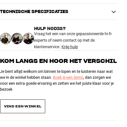
TECHNISCHE SPECIFICATIES
HULP NODIG?
AFMETINGEN EN DESIGN
Vraag het een van onze gepassioneerde hi-fi-
Kleur
Zwart
experts of neem contact op met de
Gewicht (kg)
0,5
klantenservice.
Krijg hulp
Gewicht verpakking (kg)
1
33 x 6 x 35 cm (breedte x hoogte
KOM LANGS EN HOOR HET VERSCHIL
Afmetingen (verpakking)
x diepte)
Je bent altijd welkom om binnen te lopen en te luisteren naar wat
we in de winkel hebben staan.
Boek je een demo
, dan zorgen we
ALGEMENE KARAKTERISTIEKEN
voor een extra goede ervaring en zetten we het juiste klaar voor je
Luidsprekerdoek voor de Lyngdorf Cue-100
bezoek
Exclusief textiel van het merk Gabriel
OEKO-TEX® STANDARD 100-gecertificeerd
Zwart LYNGCUE100GRILLBK
VIND EEN WINKEL
Grijs LYNGCUE100GRILLGREY
Petrol Blue (blauw) LYNGCUE100GRILLPETROLBL
Dusty Green (groen) LYNGCUE100GRILLDUSTYGREEN