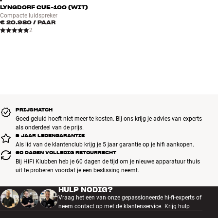
LYNGDORF CUE-100 (WIT)
Compacte luidspreker
€ 20.980
/ PAAR
2
PRIJSMATCH
Goed geluid hoeft niet meer te kosten. Bij ons krijg je advies van experts
als onderdeel van de prijs.
5 JAAR LEDENGARANTIE
Als lid van de klantenclub krijg je 5 jaar garantie op je hifi aankopen.
60 DAGEN VOLLEDIG RETOURRECHT
Bij HiFi Klubben heb je 60 dagen de tijd om je nieuwe apparatuur thuis
uit te proberen voordat je een beslissing neemt.
HULP NODIG?
Vraag het een van onze gepassioneerde hi-fi-experts of
neem contact op met de klantenservice.
Krijg hulp