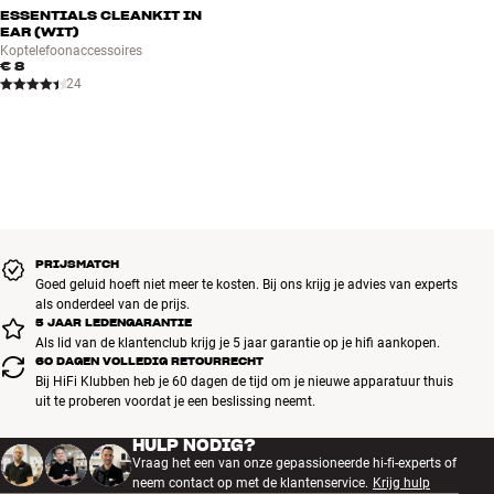
ESSENTIALS CLEANKIT IN
EAR (WIT)
Koptelefoonaccessoires
€ 8
24
PRIJSMATCH
Goed geluid hoeft niet meer te kosten. Bij ons krijg je advies van experts
als onderdeel van de prijs.
5 JAAR LEDENGARANTIE
Als lid van de klantenclub krijg je 5 jaar garantie op je hifi aankopen.
60 DAGEN VOLLEDIG RETOURRECHT
Bij HiFi Klubben heb je 60 dagen de tijd om je nieuwe apparatuur thuis
uit te proberen voordat je een beslissing neemt.
HULP NODIG?
Vraag het een van onze gepassioneerde hi-fi-experts of
neem contact op met de klantenservice.
Krijg hulp