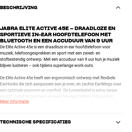
BESCHRIJVING
JABRA ELITE ACTIVE 45E – DRAADLOZE EN
SPORTIEVE IN-EAR HOOFDTELEFOON MET
BLUETOOTH EN EEN ACCUDUUR VAN 9 UUR
De Elite Active 45e is een draadloze in-ear hoofdtelefoon voor
muziek, telefoongesprekken en sport met een zweet- en
stofbestendig ontwerp. Met een accuduur van 9 uur kun je muziek
blijven luisteren – ook tijdens superlange work-outs.
De Elite Active 45e heeft een ergonomisch ontwerp met flexibele
EarHooks die zich aanpassen aan je oren, en zachte EarWings voor
een optimale pasvorm en comfort. De tussenkabel is extra zwaar
en stijf, zodat hij niet heen en weer beweegt tijdens het sporten.
Meer informatie
De oordopjes zitten goed in je oren, maar laten het geluid van de
omgeving nog wel door. Dat betekent dat je veilig kunt hardlopen in
het verkeer. De knoppen van de Elite Active 45e zijn heel eenvoudig
TECHNISCHE SPECIFICATIES
te bedienen, ook tijdens het sporten. En met één druk op de knop