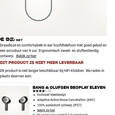
Accessoires
INSPIRATIE
MERKEN
€ 92
/
SET
NIEUW
Draadloze en comfortabele in-ear hoofdtelefoon met goed geluid en
een accuduur van 9 uur. Ergonomisch zweet- en stofbestendig
AANBIEDINGEN
ontwerp.
Bekijk ze hier
DIT PRODUCT IS NIET MEER LEVERBAAR
Winkels
Dit product is niet langer beschikbaar bij HiFi Klubben. We raden in
Klantenservice
plaats daarvan aan:
Inloggen
Klantenservice
BANG & OLUFSEN BEOPLAY ELEVEN
Bouw met geluid
52
Exclusief steeldesign
Adaptive Active Noise Cancellation (ANC)
100% waterdicht ontwerp (IP57)
Bekijk ze hier