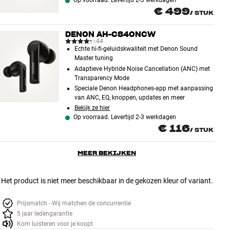
Op voorraad. Levertijd 2-3 werkdagen
€ 499
/
STUK
DENON AH-C840NCW
44
Echte hi-fi-geluidskwaliteit met Denon Sound
Master tuning
Adaptieve Hybride Noise Cancellation (ANC) met
Transparency Mode
Speciale Denon Headphones-app met aanpassing
van ANC, EQ, knoppen, updates en meer
Bekijk ze hier
Op voorraad. Levertijd 2-3 werkdagen
€ 116
/
STUK
MEER BEKIJKEN
Het product is niet meer beschikbaar in de gekozen kleur of variant.
Prijsmatch - Wij matchen de concurrentie
5 jaar ledengarantie
Kom luisteren voor je koopt