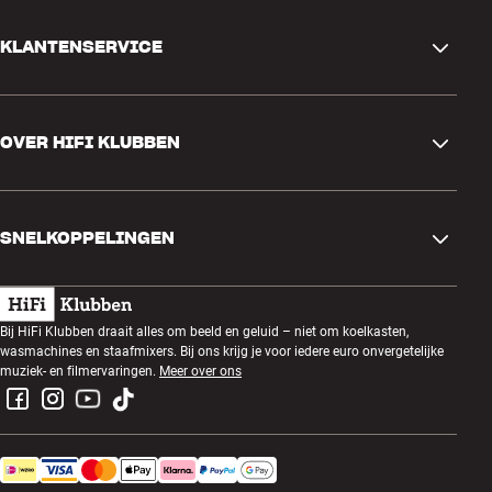
KLANTENSERVICE
Contactgegevens
OVER HIFI KLUBBEN
Vragen en antwoorden
Ruilen en retourneren
Winkel zoeken
Bestelling herroepen
SNELKOPPELINGEN
Over ons
Levering
Klantenclub
Cadeaubonnen
Algemene voorwaarden
Luisteravond
Bij HiFi Klubben draait alles om beeld en geluid – niet om koelkasten,
Bouwen met geluid
wasmachines en staafmixers. Bij ons krijg je voor iedere euro onvergetelijke
Privacybeleid
Prijsvragen
muziek- en filmervaringen.
Meer over ons
Montage en installatie
Werken bij HiFi Klubben
Huur een SOUNDBOKS
Apparaten recyclen