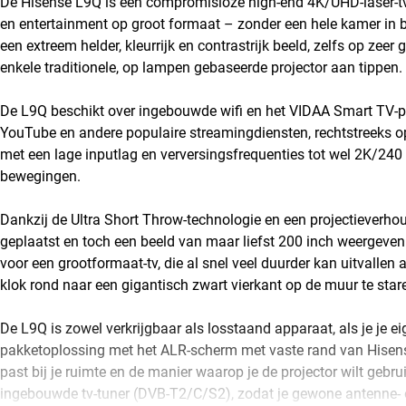
De Hisense L9Q is een compromisloze high-end 4K/UHD-laser-tv
en entertainment op groot formaat – zonder een hele kamer in b
een extreem helder, kleurrijk en contrastrijk beeld, zelfs op zee
enkele traditionele, op lampen gebaseerde projector aan tippen.
De L9Q beschikt over ingebouwde wifi en het VIDAA Smart TV-pl
YouTube en andere populaire streamingdiensten, rechtstreeks 
met een lage inputlag en verversingsfrequenties tot wel 2K/240 
bewegingen.
Dankzij de Ultra Short Throw-technologie en een projectieverho
geplaatst en toch een beeld van maar liefst 200 inch weergeven
voor een grootformaat-tv, die al snel veel duurder kan uitvallen a
klok rond naar een gigantisch zwart vierkant op de muur te sta
De L9Q is zowel verkrijgbaar als losstaand apparaat, als je je e
pakketoplossing met het ALR-scherm met vaste rand van Hisense 
past bij je ruimte en de manier waarop je de projector wilt gebr
ingebouwde tv-tuner (DVB-T2/C/S2), zodat je gewone antenne- of