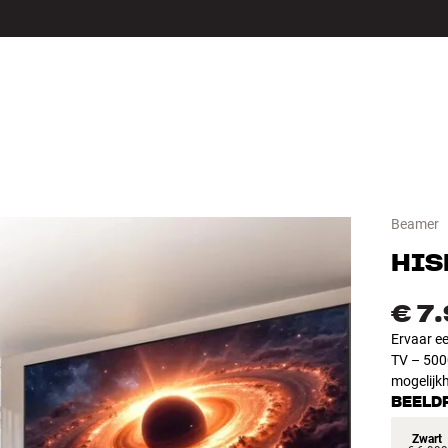
LS
ACCESSOIRES
Beamer
HIS
€ 7
Ervaar e
TV – 500
mogelijk
BEELD
Zwart