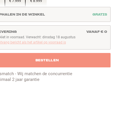
€ 7.999
€ 8.999
PHALEN IN DE WINKEL
GRATIS
EVERING
VANAF € 0
Niet in voorraad. Verwacht: dinsdag 18 augustus
iet in voorraad. Verwacht: dinsdag 18 augustus
tvang bericht als het artikel op voorraad is
BESTELLEN
jsmatch - Wij matchen de concurrentie
imaal 2 jaar garantie