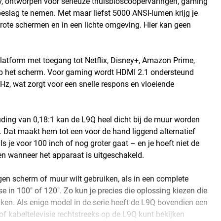
, ontworpen voor serieuze thuisbioscoopervaringen, gaming
eslag te nemen. Met maar liefst 5000 ANSI-lumen krijg je
r grote schermen en in een lichte omgeving. Hier kan geen
atform met toegang tot Netflix, Disney+, Amazon Prime,
op het scherm. Voor gaming wordt HDMI 2.1 ondersteund
Hz, wat zorgt voor een snelle respons en vloeiende
uding van 0,18:1 kan de L9Q heel dicht bij de muur worden
. Dat maakt hem tot een voor de hand liggend alternatief
ls je voor 100 inch of nog groter gaat – en je hoeft niet de
ren wanneer het apparaat is uitgeschakeld.
igen scherm of muur wilt gebruiken, als in een complete
in 100" of 120". Zo kun je precies die oplossing kiezen die
uiken. Als enige model in de serie heeft de L9Q bovendien een
 kabeltelevisie rechtstreeks op de L9Q kunt bekijken