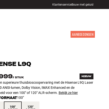
Klantenservice
Bouw met geluid
WINKELS
INLOGGEN
WINKELWAGEN
INSPIRATIE
MERKEN
NIEUW
AANBIEDINGEN
ENSE
L9Q
.999
NIEUW
/
STUK
en superieure thuisbioscoopervaring met de Hisense L9Q Laser
0 ANSI-lumen, Dolby Vision, IMAX Enhanced en de
heid voor een 100" of 120" ALR-scherm.
Bekijk ze hier
FORMAAT
100"
100"
120"