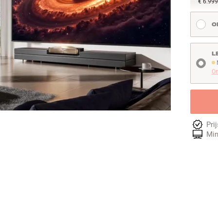
€ 6.999
O
L
N
On
Pri
Min