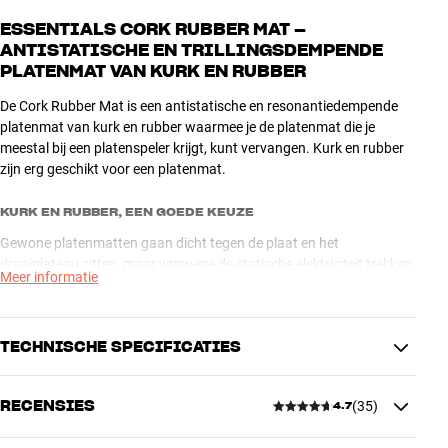
ESSENTIALS CORK RUBBER MAT –
ANTISTATISCHE EN TRILLINGSDEMPENDE
PLATENMAT VAN KURK EN RUBBER
De Cork Rubber Mat is een antistatische en resonantiedempende
platenmat van kurk en rubber waarmee je de platenmat die je
meestal bij een platenspeler krijgt, kunt vervangen. Kurk en rubber
zijn erg geschikt voor een platenmat.
KURK EN RUBBER, EEN GOEDE KEUZE
Gewone platenmatten gaan dicht tegen de plaat en het
draaiplateau zitten, maar vanwege de statische elektriciteit trekken
Meer informatie
ze stof aan dat dan weer op je platen terechtkomt. Vilt is bovendien
niet erg geschikt om resonanties en vibraties van metalen
draaiplateaus te dempen. En dikke rubberen matten dempen je
TECHNISCHE SPECIFICATIES
platen weer te veel, en omdat ze isolerend zijn, blijft de statische
elektriciteit op de plaat zitten – net waar je het niet wilt hebben.
RECENSIES
(
35
)
4.7
De Essentials Cork Rubber Mat bestaat uit een zorgvuldig
AFMETINGEN EN DESIGN
berekende combinatie van kurk en rubber, waardoor je de voordelen
Kleur
Beige