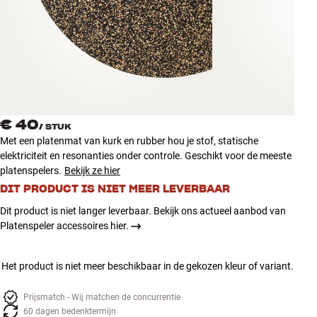
Accessoires
INSPIRATIE
MERKEN
NIEUW
€ 40
/
STUK
Met een platenmat van kurk en rubber hou je stof, statische
AANBIEDINGEN
elektriciteit en resonanties onder controle. Geschikt voor de meeste
platenspelers.
Bekijk ze hier
DIT PRODUCT IS NIET MEER LEVERBAAR
Winkels
Klantenservice
Dit product is niet langer leverbaar. Bekijk ons actueel aanbod van
Inloggen
Platenspeler accessoires hier.
Klantenservice
Bouw met geluid
Het product is niet meer beschikbaar in de gekozen kleur of variant.
Prijsmatch - Wij matchen de concurrentie
60 dagen bedenktermijn