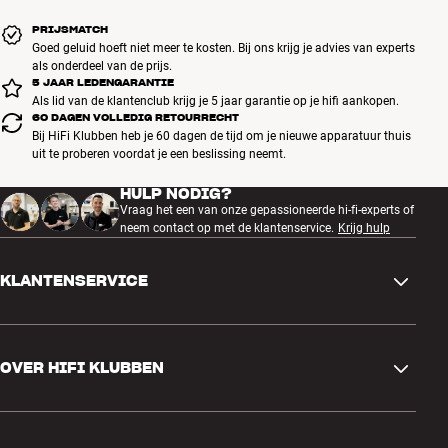
PRIJSMATCH
Goed geluid hoeft niet meer te kosten. Bij ons krijg je advies van experts
als onderdeel van de prijs.
5 JAAR LEDENGARANTIE
Als lid van de klantenclub krijg je 5 jaar garantie op je hifi aankopen.
60 DAGEN VOLLEDIG RETOURRECHT
Bij HiFi Klubben heb je 60 dagen de tijd om je nieuwe apparatuur thuis
uit te proberen voordat je een beslissing neemt.
HULP NODIG?
Vraag het een van onze gepassioneerde hi-fi-experts of
neem contact op met de klantenservice.
Krijg hulp
KLANTENSERVICE
Contactgegevens
OVER HIFI KLUBBEN
Vragen en antwoorden
Ruilen en retourneren
Winkel zoeken