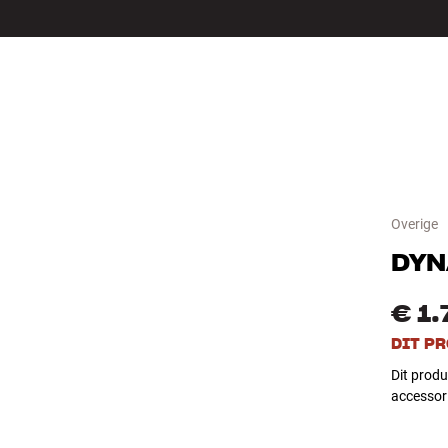
LS
ACCESSOIRES
Overige
DYN
€ 1
DIT P
Dit produ
accessori