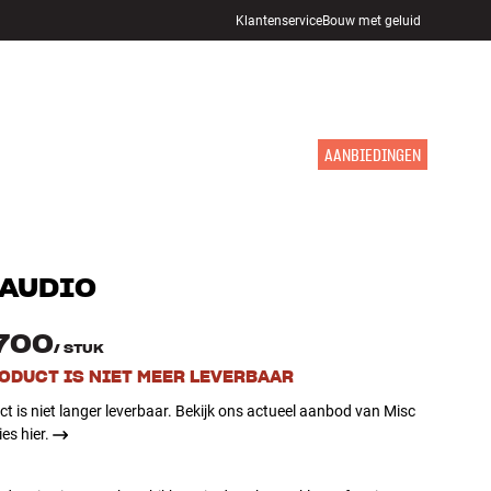
Klantenservice
Bouw met geluid
WINKELS
INLOGGEN
WINKELWAGEN
INSPIRATIE
MERKEN
NIEUW
AANBIEDINGEN
AUDIO
.700
/
STUK
RODUCT IS NIET MEER LEVERBAAR
ct is niet langer leverbaar. Bekijk ons actueel aanbod van Misc
es hier.