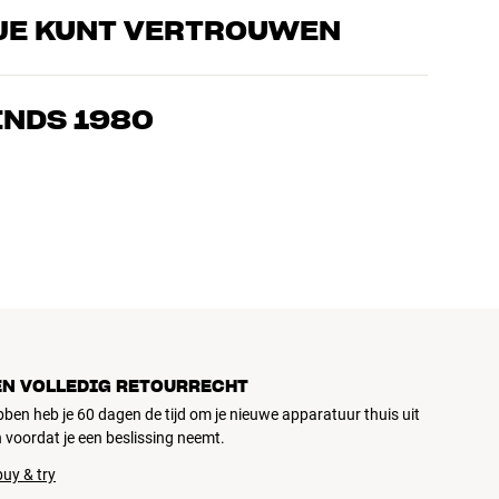
JE KUNT VERTROUWEN
s die de producten door en door kennen en gepassioneerd zijn
ls home cinema. Vertel ons wat je zoekt, dan vinden we samen
INDS 1980
n en budget
ziek, home cinema en tv zijn zorgvuldig geselecteerd en
d voor je portemonnee én het milieu.
EN VOLLEDIG RETOURRECHT
ubben heb je 60 dagen de tijd om je nieuwe apparatuur thuis uit
 voordat je een beslissing neemt.
uy & try