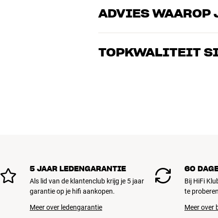
ADVIES WAAROP 
Onze medewerkers zijn echte liefhebber
over goed geluid – voor zowel muziek a
TOPKWALITEIT S
de perfecte oplossing voor jouw wense
Alle producten van HiFi Klubben voor mu
gebouwd om jarenlang mee te gaan. Goe
BOEK EEN EXPERT
5 JAAR LEDENGARANTIE
60 DAG
Als lid van de klantenclub krijg je 5 jaar
Bij HiFi Kl
garantie op je hifi aankopen.
te proberen
Meer over ledengarantie
Meer over b