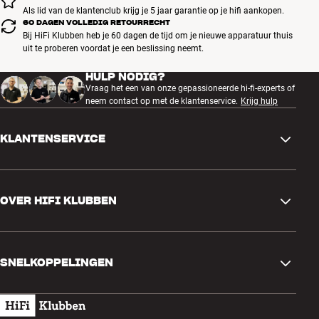
Als lid van de klantenclub krijg je 5 jaar garantie op je hifi aankopen.
60 DAGEN VOLLEDIG RETOURRECHT
Bij HiFi Klubben heb je 60 dagen de tijd om je nieuwe apparatuur thuis
uit te proberen voordat je een beslissing neemt.
HULP NODIG?
Vraag het een van onze gepassioneerde hi-fi-experts of
neem contact op met de klantenservice.
Krijg hulp
KLANTENSERVICE
Contactgegevens
OVER HIFI KLUBBEN
Vragen en antwoorden
Ruilen en retourneren
Winkel zoeken
Bestelling herroepen
SNELKOPPELINGEN
Over ons
Levering
Klantenclub
Cadeaubonnen
Algemene voorwaarden