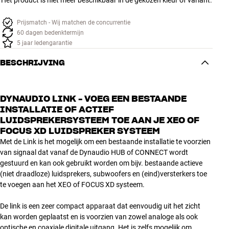
Het product is niet meer beschikbaar in de gekozen kleur of variant.
Accessoires
Prijsmatch - Wij matchen de concurrentie
60 dagen bedenktermijn
INSPIRATIE
5 jaar ledengarantie
MERKEN
BESCHRIJVING
NIEUW
DYNAUDIO LINK - VOEG EEN BESTAANDE
INSTALLATIE OF ACTIEF
AANBIEDINGEN
LUIDSPREKERSYSTEEM TOE AAN JE XEO OF
FOCUS XD LUIDSPREKER SYSTEEM
Winkels
Met de Link is het mogelijk om een bestaande installatie te voorzien
Klantenservice
van signaal dat vanaf de Dynaudio HUB of CONNECT wordt
Inloggen
gestuurd en kan ook gebruikt worden om bijv. bestaande actieve
Klantenservice
(niet draadloze) luidsprekers, subwoofers en (eind)versterkers toe
Bouw met geluid
te voegen aan het XEO of FOCUS XD systeem.
De link is een zeer compact apparaat dat eenvoudig uit het zicht
kan worden geplaatst en is voorzien van zowel analoge als ook
optische en coaxiale digitale uitgang. Het is zelfs mogelijk om