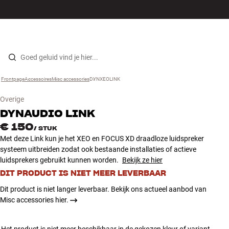
Hi-fi
MENU
WINKELS
INLOGGEN
WINKELWAGEN
Luidsprekers
Skip to content
Frontpage
Accessoires
›
Misc accessories
›
DYNXEOLINK
›
Platenspeler
Overige
Koptelefoons
DYNAUDIO
LINK
€ 150
/
STUK
Surround
Met deze Link kun je het XEO en FOCUS XD draadloze luidspreker
systeem uitbreiden zodat ook bestaande installaties of actieve
luidsprekers gebruikt kunnen worden.
Bekijk ze hier
Tv
DIT PRODUCT IS NIET MEER LEVERBAAR
Systeem
Dit product is niet langer leverbaar. Bekijk ons actueel aanbod van
Misc accessories hier.
Kabels