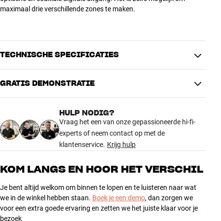
maximaal drie verschillende zones te maken.
TECHNISCHE SPECIFICATIES
GRATIS DEMONSTRATIE
AFMETINGEN EN DESIGN
Breedte verpakking (cm)
0
HULP NODIG?
Gewicht (kg)
0
Vraag het een van onze gepassioneerde hi-fi-
Gewicht verpakking (kg)
0
experts of neem contact op met de
Hoogte verpakking (cm)
0
klantenservice.
Krijg hulp
Kleur
Zwart
Kleur
Zwart
KOM LANGS EN HOOR HET VERSCHIL
Lengte verpakking (cm)
0
Je bent altijd welkom om binnen te lopen en te luisteren naar wat
ALGEMENE KARAKTERISTIEKEN
we in de winkel hebben staan.
Boek je een demo
, dan zorgen we
Analoge audio-uitgang (L/R, RCA)
voor een extra goede ervaring en zetten we het juiste klaar voor je
bezoek
Digitale uitgangen: Optisch en Coaxiaal