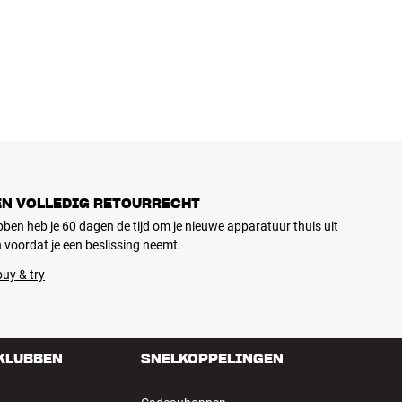
ziek, home cinema en tv zijn zorgvuldig geselecteerd en
d voor je portemonnee én het milieu.
EN VOLLEDIG RETOURRECHT
ubben heb je 60 dagen de tijd om je nieuwe apparatuur thuis uit
 voordat je een beslissing neemt.
uy & try
 KLUBBEN
SNELKOPPELINGEN