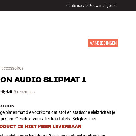
Klantenservice
Bouw met geluid
WINKELS
INLOGGEN
WINKELWAGEN
INSPIRATIE
MERKEN
NIEUW
AANBIEDINGEN
elaccessoires
ON AUDIO
SLIPMAT 1
4.9
9 recensies
5
/
STUK
e platenmat die voorkomt dat stof en statische elektriciteit je
rpesten. Geschikt voor alle draaitafels.
Bekijk ze hier
RODUCT IS NIET MEER LEVERBAAR