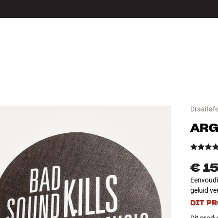
LS
ACCESSOIRES
Draaitaf
ARG
€ 1
Eenvoudig
geluid ve
DIT P