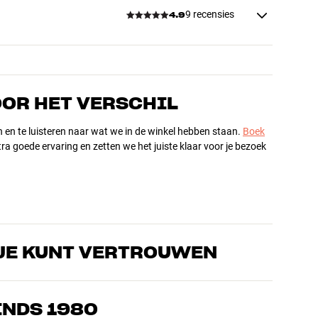
9 recensies
4.9
OOR HET VERSCHIL
n en te luisteren naar wat we in de winkel hebben staan.
Boek
ra goede ervaring en zetten we het juiste klaar voor je bezoek
JE KUNT VERTROUWEN
s die de producten door en door kennen en gepassioneerd zijn
ls home cinema. Vertel ons wat je zoekt, dan vinden we samen
INDS 1980
n en budget