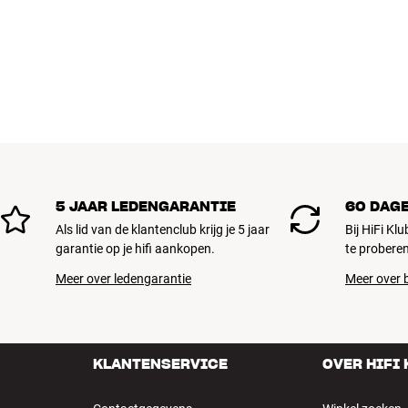
Alle producten van HiFi Klubben voor mu
gebouwd om jarenlang mee te gaan. Goe
BOEK EEN EXPERT
5 JAAR LEDENGARANTIE
60 DAG
Als lid van de klantenclub krijg je 5 jaar
Bij HiFi Kl
garantie op je hifi aankopen.
te proberen
Meer over ledengarantie
Meer over b
KLANTENSERVICE
OVER HIFI