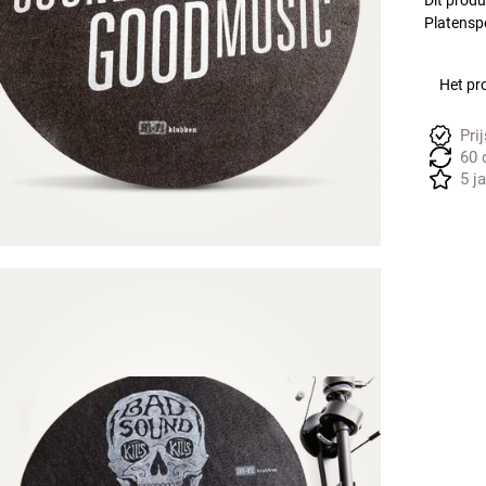
Dit produ
Platenspe
Het pro
Pri
60 
5 j