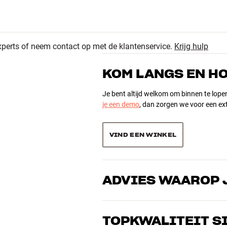
xperts of neem contact op met de klantenservice.
Krijg hulp
8
oogte x diepte)
4.9
KOM LANGS EN H
1
0
Je bent altijd welkom om binnen te lope
je een demo
, dan zorgen we voor een ext
9 recensies
0
0
VIND EEN WINKEL
Sorteer producten op
ADVIES WAAROP 
Onze medewerkers zijn echte liefhebber
over goed geluid – voor zowel muziek a
TOPKWALITEIT S
de perfecte oplossing voor jouw wense