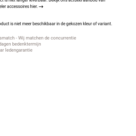
ct is niet langer leverbaar. Bekijk ons actueel aanbod van
ler accessoires hier.
duct is niet meer beschikbaar in de gekozen kleur of variant.
jsmatch - Wij matchen de concurrentie
dagen bedenktermijn
aar ledengarantie