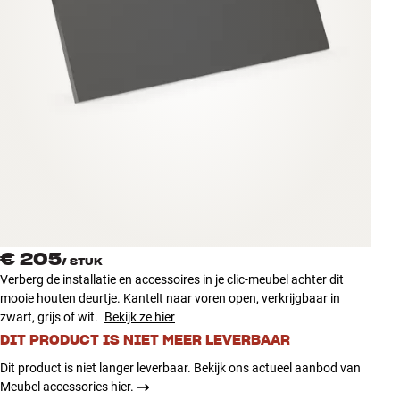
Accessoires
INSPIRATIE
MERKEN
NIEUW
AANBIEDINGEN
Winkels
€ 205
Klantenservice
/
STUK
Verberg de installatie en accessoires in je clic-meubel achter dit
Inloggen
mooie houten deurtje. Kantelt naar voren open, verkrijgbaar in
Klantenservice
zwart, grijs of wit.
Bekijk ze hier
Bouw met geluid
DIT PRODUCT IS NIET MEER LEVERBAAR
Dit product is niet langer leverbaar. Bekijk ons actueel aanbod van
Meubel accessories hier.