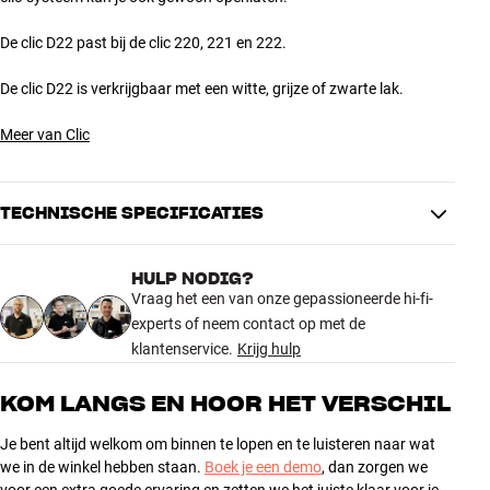
De clic D22 past bij de clic 220, 221 en 222.
De clic D22 is verkrijgbaar met een witte, grijze of zwarte lak.
Meer van Clic
TECHNISCHE SPECIFICATIES
HULP NODIG?
AFMETINGEN EN DESIGN
Vraag het een van onze gepassioneerde hi-fi-
Kleur
Grijs
experts of neem contact op met de
Kleur
Grijs
klantenservice.
Krijg hulp
Gewicht (kg)
0
Hoogte verpakking (cm)
0
KOM LANGS EN HOOR HET VERSCHIL
Lengte verpakking (cm)
0
Gewicht verpakking (kg)
0
Je bent altijd welkom om binnen te lopen en te luisteren naar wat
we in de winkel hebben staan.
Breedte verpakking (cm)
Boek je een demo
0
, dan zorgen we