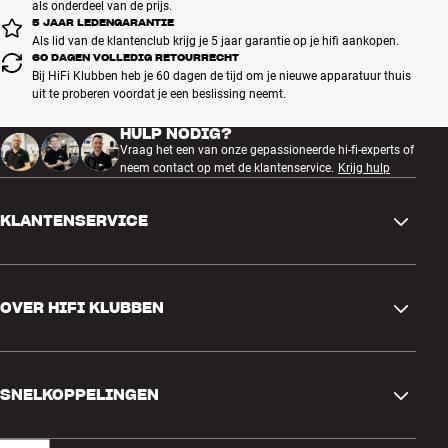
als onderdeel van de prijs.
5 JAAR LEDENGARANTIE
Als lid van de klantenclub krijg je 5 jaar garantie op je hifi aankopen.
60 DAGEN VOLLEDIG RETOURRECHT
Bij HiFi Klubben heb je 60 dagen de tijd om je nieuwe apparatuur thuis
uit te proberen voordat je een beslissing neemt.
HULP NODIG?
Vraag het een van onze gepassioneerde hi-fi-experts of
neem contact op met de klantenservice.
Krijg hulp
KLANTENSERVICE
Contactgegevens
OVER HIFI KLUBBEN
Vragen en antwoorden
Ruilen en retourneren
Winkel zoeken
Bestelling herroepen
SNELKOPPELINGEN
Over ons
Levering
Klantenclub