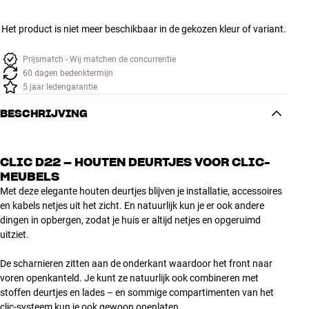
Het product is niet meer beschikbaar in de gekozen kleur of variant.
Prijsmatch - Wij matchen de concurrentie
60 dagen bedenktermijn
5 jaar ledengarantie
BESCHRIJVING
CLIC D22 – HOUTEN DEURTJES VOOR CLIC-
MEUBELS
Met deze elegante houten deurtjes blijven je installatie, accessoires
en kabels netjes uit het zicht. En natuurlijk kun je er ook andere
dingen in opbergen, zodat je huis er altijd netjes en opgeruimd
uitziet.
De scharnieren zitten aan de onderkant waardoor het front naar
voren openkanteld. Je kunt ze natuurlijk ook combineren met
stoffen deurtjes en lades – en sommige compartimenten van het
clic-systeem kun je ook gewoon openlaten.