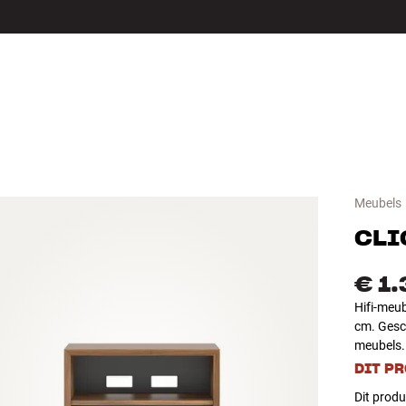
LS
ACCESSOIRES
Meubels
CLI
€ 1
Hifi-meub
cm. Gesch
meubels. 
DIT P
Dit produ