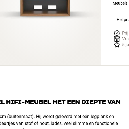
Meubels h
Het pro
Pri
Vra
5 j
L HIFI-MEUBEL MET EEN DIEPTE VAN
5 cm (buitenmaat). Hij wordt geleverd met één legplank en
rtjes van stof of hout, lades, veel slimme en functionele