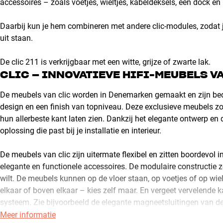
accessoires – zoals voetjes, wieltjes, kabeldeksels, een dock e
Daarbij kun je hem combineren met andere clic-modules, zodat je 
uit staan.
De clic 211 is verkrijgbaar met een witte, grijze of zwarte lak.
CLIC – INNOVATIEVE HIFI-MEUBELS V
De meubels van clic worden in Denemarken gemaakt en zijn bedoe
design en een finish van topniveau. Deze exclusieve meubels z
hun allerbeste kant laten zien. Dankzij het elegante ontwerp en 
oplossing die past bij je installatie en interieur.
De meubels van clic zijn uitermate flexibel en zitten boordevol i
elegante en functionele accessoires. De modulaire constructie zo
wilt. De meubels kunnen op de vloer staan, op voetjes of op wie
elkaar of boven elkaar – kies zelf maar. En vergeet vervelende k
systeem. Zie bijvoorbeeld de elegante magneetsluitingen van de
nodig hebt.
Meer informatie