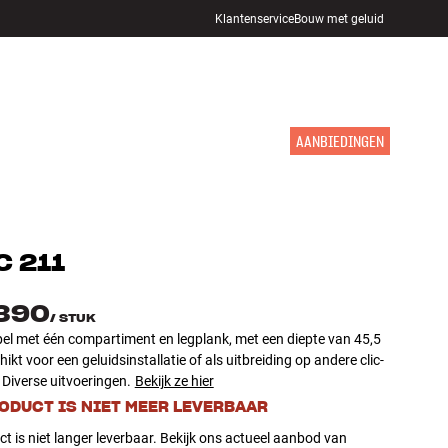
Klantenservice
Bouw met geluid
WINKELS
INLOGGEN
WINKELWAGEN
INSPIRATIE
MERKEN
NIEUW
AANBIEDINGEN
C
211
.390
/
STUK
el met één compartiment en legplank, met een diepte van 45,5
ikt voor een geluidsinstallatie of als uitbreiding op andere clic-
Diverse uitvoeringen.
Bekijk ze hier
RODUCT IS NIET MEER LEVERBAAR
ct is niet langer leverbaar. Bekijk ons actueel aanbod van