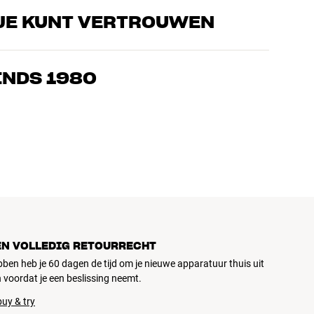
JE KUNT VERTROUWEN
s die de producten door en door kennen en gepassioneerd zijn
ls home cinema. Vertel ons wat je zoekt, dan vinden we samen
INDS 1980
n en budget
ziek, home cinema en tv zijn zorgvuldig geselecteerd en
d voor je portemonnee én het milieu.
EN VOLLEDIG RETOURRECHT
ubben heb je 60 dagen de tijd om je nieuwe apparatuur thuis uit
 voordat je een beslissing neemt.
uy & try