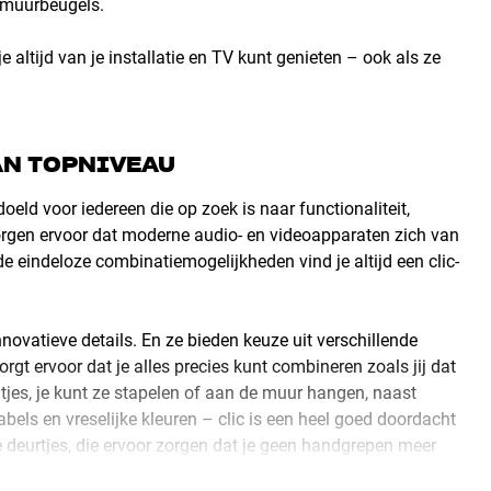
n muurbeugels.
altijd van je installatie en TV kunt genieten – ook als ze
AN TOPNIVEAU
ld voor iedereen die op zoek is naar functionaliteit,
orgen ervoor dat moderne audio- en videoapparaten zich van
de eindeloze combinatiemogelijkheden vind je altijd een clic-
nnovatieve details. En ze bieden keuze uit verschillende
rgt ervoor dat je alles precies kunt combineren zoals jij dat
ltjes, je kunt ze stapelen of aan de muur hangen, naast
abels en vreselijke kleuren – clic is een heel goed doordacht
 deurtjes, die ervoor zorgen dat je geen handgrepen meer