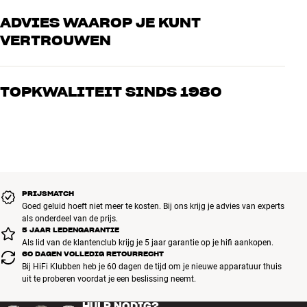
ADVIES WAAROP JE KUNT
VERTROUWEN
Onze medewerkers zijn echte liefhebbers die de producten door en
door kennen en gepassioneerd zijn over goed geluid – voor zowel
TOPKWALITEIT SINDS 1980
muziek als home cinema. Vertel ons wat je zoekt, dan vinden we
samen de perfecte oplossing voor jouw wensen en budget
Alle producten van HiFi Klubben voor muziek, home cinema en tv
zijn zorgvuldig geselecteerd en gebouwd om jarenlang mee te gaan.
Goed voor je portemonnee én het milieu.
BOEK EEN EXPERT
PRIJSMATCH
Goed geluid hoeft niet meer te kosten. Bij ons krijg je advies van experts
als onderdeel van de prijs.
5 JAAR LEDENGARANTIE
Als lid van de klantenclub krijg je 5 jaar garantie op je hifi aankopen.
60 DAGEN VOLLEDIG RETOURRECHT
Bij HiFi Klubben heb je 60 dagen de tijd om je nieuwe apparatuur thuis
uit te proberen voordat je een beslissing neemt.
HULP NODIG?