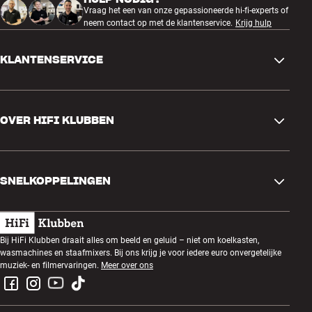
Vraag het een van onze gepassioneerde hi-fi-experts of
neem contact op met de klantenservice.
Krijg hulp
KLANTENSERVICE
Contactgegevens
OVER HIFI KLUBBEN
Vragen en antwoorden
Ruilen en retourneren
Winkel zoeken
Bestelling herroepen
SNELKOPPELINGEN
Over ons
Levering
Klantenclub
Cadeaubonnen
Algemene voorwaarden
Luisteravond
Bij HiFi Klubben draait alles om beeld en geluid – niet om koelkasten,
Bouwen met geluid
wasmachines en staafmixers. Bij ons krijg je voor iedere euro onvergetelijke
Privacybeleid
Prijsvragen
muziek- en filmervaringen.
Meer over ons
Montage en installatie
Werken bij HiFi Klubben
Huur een SOUNDBOKS