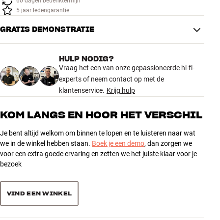
60 dagen bedenktermijn
Accessoires
5 jaar ledengarantie
GRATIS DEMONSTRATIE
INSPIRATIE
MERKEN
HULP NODIG?
Vraag het een van onze gepassioneerde hi-fi-
experts of neem contact op met de
NIEUW
klantenservice.
Krijg hulp
AANBIEDINGEN
KOM LANGS EN HOOR HET VERSCHIL
Winkels
Je bent altijd welkom om binnen te lopen en te luisteren naar wat
Klantenservice
we in de winkel hebben staan.
Boek je een demo
, dan zorgen we
Inloggen
voor een extra goede ervaring en zetten we het juiste klaar voor je
Klantenservice
bezoek
Bouw met geluid
VIND EEN WINKEL