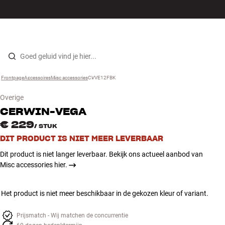
Hi-fi
MENU
WINKELS
INLOGGEN
WINKELWAGEN
Luidsprekers
Skip to content
Frontpage
Accessoires
›
Misc accessories
›
CVVE12FBK
›
Platenspeler
Overige
Koptelefoons
CERWIN-VEGA
€ 229
/
STUK
Surround
DIT PRODUCT IS NIET MEER LEVERBAAR
Dit product is niet langer leverbaar. Bekijk ons actueel aanbod van
Tv
Misc accessories hier.
Systeem
Het product is niet meer beschikbaar in de gekozen kleur of variant.
Kabels
Prijsmatch - Wij matchen de concurrentie