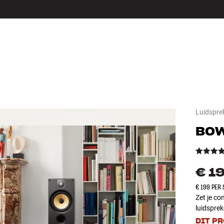
LS
ACCESSOIRES
Luidspre
BOW
€ 1
€ 199 PER
Zet je co
luidsprek
DIT P