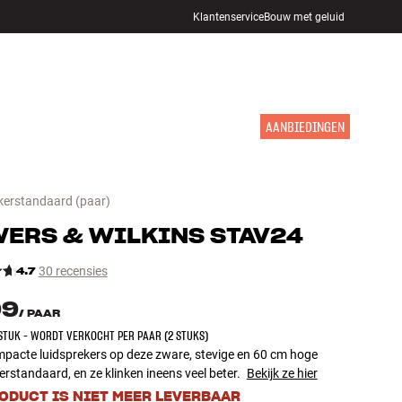
Klantenservice
Bouw met geluid
WINKELS
INLOGGEN
WINKELWAGEN
INSPIRATIE
MERKEN
NIEUW
AANBIEDINGEN
kerstandaard
(paar)
ERS & WILKINS
STAV24
4.7
30 recensies
99
/
PAAR
 STUK - WORDT VERKOCHT PER PAAR (2 STUKS)
mpacte luidsprekers op deze zware, stevige en 60 cm hoge
erstandaard, en ze klinken ineens veel beter.
Bekijk ze hier
RODUCT IS NIET MEER LEVERBAAR