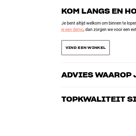
30 recensies
0
elijkbare modellen
KOM LANGS EN H
0
Je bent altijd welkom om binnen te lope
je een demo
, dan zorgen we voor een ext
Sorteer producten op
VIND EEN WINKEL
ADVIES WAAROP 
Onze medewerkers zijn echte liefhebber
over goed geluid – voor zowel muziek a
TOPKWALITEIT S
de perfecte oplossing voor jouw wense
Alle producten van HiFi Klubben voor mu
gebouwd om jarenlang mee te gaan. Goe
BOEK EEN EXPERT