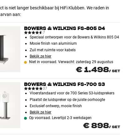
ct is niet langer beschikbaar bij HiFi Klubben. We raden in
aarvan aan:
BOWERS & WILKINS FS-805 D4
7
Speciaal ontworpen voor de Bowers & Wilkins 805 D4
Mooie finish van aluminium
Zuil met ruimte voor kabels
Bekijk ze hier
Niet in voorraad. Verwacht: zaterdag 29 augustus
€ 1.498
/
SET
BOWERS & WILKINS FS-700 S3
37
Vloerstandaard voor de 700 Series S3-luidsprekers
Plaatst de luidspreker op de juiste oorhoogte
Exclusief ontwerp, mooie finish
Bekijk ze hier
Op voorraad. Levertijd 2-3 werkdagen
€ 898
/
SET