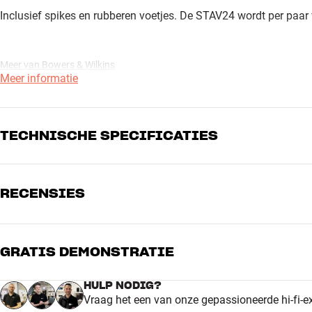
Inclusief spikes en rubberen voetjes. De STAV24 wordt per paar 
Meer van Bowers & Wilkins
Meer informatie
TECHNISCHE SPECIFICATIES
RECENSIES
AFMETINGEN EN DESIGN
Kleur
Zwart
Model / Variant
Zwart
Gewicht (kg)
14,8
GRATIS DEMONSTRATIE
5
Gewicht verpakking (kg)
15,8
Afmetingen (verpakking)
27 x 16 x 65 cm (breedte x ho
4
HULP NODIG?
Vraag het een van onze gepassioneerde hi-fi-e
3