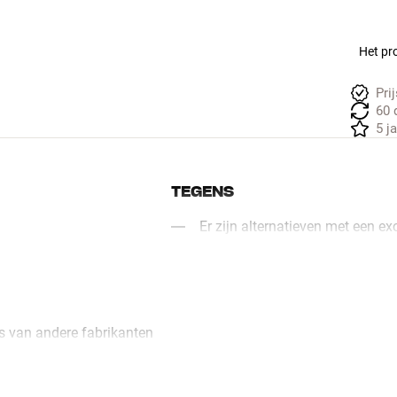
Het pro
Pri
60 
5 j
TEGENS
Er zijn alternatieven met een ex
s van andere fabrikanten