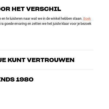
OOR HET VERSCHIL
n en te luisteren naar wat we in de winkel hebben staan.
Boek
ra goede ervaring en zetten we het juiste klaar voor je bezoek
JE KUNT VERTROUWEN
s die de producten door en door kennen en gepassioneerd zijn
ls home cinema. Vertel ons wat je zoekt, dan vinden we samen
INDS 1980
n en budget
ziek, home cinema en tv zijn zorgvuldig geselecteerd en
d voor je portemonnee én het milieu.