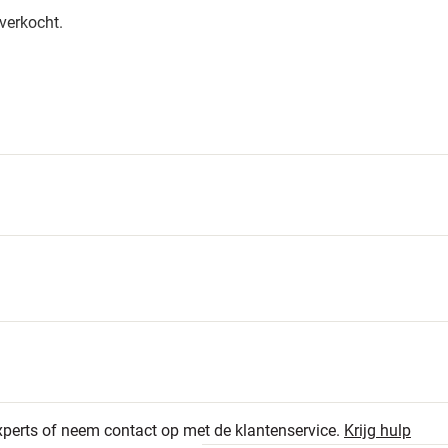
verkocht.
22
4.7
ogte x diepte)
7
xperts of neem contact op met de klantenservice.
Krijg hulp
1