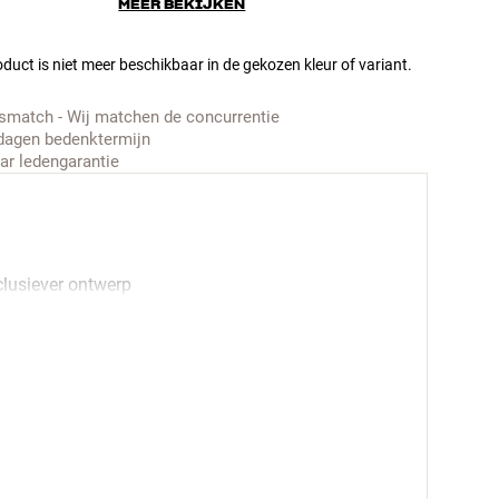
MEER BEKIJKEN
duct is niet meer beschikbaar in de gekozen kleur of variant.
jsmatch - Wij matchen de concurrentie
dagen bedenktermijn
aar ledengarantie
clusiever ontwerp