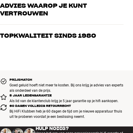
ADVIES WAAROP JE KUNT
VERTROUWEN
Onze medewerkers zijn echte liefhebbers die de producten door en
door kennen en gepassioneerd zijn over goed geluid – voor zowel
TOPKWALITEIT SINDS 1980
muziek als home cinema. Vertel ons wat je zoekt, dan vinden we
samen de perfecte oplossing voor jouw wensen en budget
Alle producten van HiFi Klubben voor muziek, home cinema en tv
zijn zorgvuldig geselecteerd en gebouwd om jarenlang mee te gaan.
Goed voor je portemonnee én het milieu.
BOEK EEN EXPERT
PRIJSMATCH
Goed geluid hoeft niet meer te kosten. Bij ons krijg je advies van experts
als onderdeel van de prijs.
5 JAAR LEDENGARANTIE
Als lid van de klantenclub krijg je 5 jaar garantie op je hifi aankopen.
60 DAGEN VOLLEDIG RETOURRECHT
Bij HiFi Klubben heb je 60 dagen de tijd om je nieuwe apparatuur thuis
uit te proberen voordat je een beslissing neemt.
HULP NODIG?