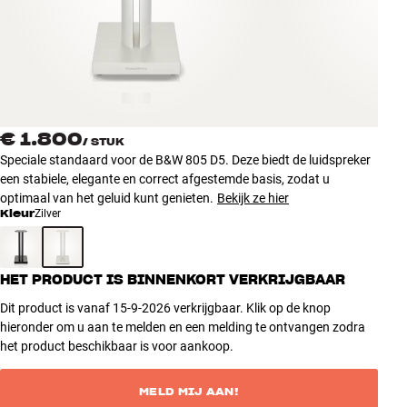
Accessoires
INSPIRATIE
MERKEN
€ 1.800
/
STUK
NIEUW
Speciale standaard voor de B&W 805 D5. Deze biedt de luidspreker
een stabiele, elegante en correct afgestemde basis, zodat u
AANBIEDINGEN
optimaal van het geluid kunt genieten.
Bekijk ze hier
Kleur
Zilver
Winkels
Klantenservice
HET PRODUCT IS BINNENKORT VERKRIJGBAAR
Inloggen
Klantenservice
Dit product is vanaf 15-9-2026 verkrijgbaar. Klik op de knop
Bouw met geluid
hieronder om u aan te melden en een melding te ontvangen zodra
het product beschikbaar is voor aankoop.
MELD MIJ AAN!