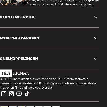
Vraag het een van onze gepassioneerde hi-fi-experts of
neem contact op met de klantenservice.
Krijg hulp
KLANTENSERVICE
Contactgegevens
OVER HIFI KLUBBEN
Vragen en antwoorden
Ruilen en retourneren
Winkel zoeken
Bestelling herroepen
SNELKOPPELINGEN
Over ons
Levering
Klantenclub
Cadeaubonnen
Algemene voorwaarden
Luisteravond
Bij HiFi Klubben draait alles om beeld en geluid – niet om koelkasten,
Bouwen met geluid
wasmachines en staafmixers. Bij ons krijg je voor iedere euro onvergetelijke
Privacybeleid
Prijsvragen
muziek- en filmervaringen.
Meer over ons
Montage en installatie
Werken bij HiFi Klubben
Huur een SOUNDBOKS