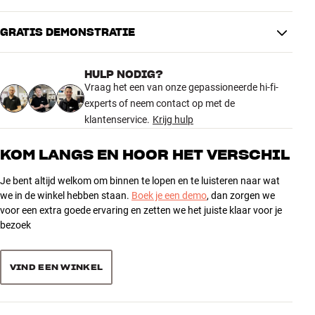
Kijk uit naar september, wanneer we de 800 Series Diamond D5
officieel lanceren. Meer informatie volgt.
GRATIS DEMONSTRATIE
De nieuwe 800 Series Diamond D5 is vanaf 15 september te
HULP NODIG?
beluisteren in de volgende HiFi Klubben-winkels:
Vraag het een van onze gepassioneerde hi-fi-
experts of neem contact op met de
Amsterdam | Rotterdam
klantenservice.
Krijg hulp
Meer van Bowers & Wilkins
KOM LANGS EN HOOR HET VERSCHIL
Je bent altijd welkom om binnen te lopen en te luisteren naar wat
we in de winkel hebben staan.
Boek je een demo
, dan zorgen we
voor een extra goede ervaring en zetten we het juiste klaar voor je
bezoek
VIND EEN WINKEL