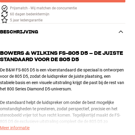
Prijsmatch - Wij matchen de concurrentie
60 dagen bedenktermijn
5 jaar ledengarantie
BESCHRIJVING
BOWERS & WILKINS FS-805 D5 – DE JUISTE
STANDAARD VOOR DE 805 D5
De B&W FS-805 D5 is een vloerstandaard die speciaal is ontworpen
voor de 805 D5, zodat de luidspreker de juiste plaatsing, een
stabiele basis en een visuele uitstraling krijgt die past bij de rest van
het 800 Series Diamond D5-universum.
De standaard helpt de luidspreker om onder de best mogelijke
omstandigheden te presteren, zodat perspectief, precisie en het
stereobeeld vrijer tot hun recht komen. Tegelijkertijd maakt de FS-
805 D5 de exclusieve uitstraling compleet die de 805 D5 zo
bijzonder maakt – ook als er geen muziek speelt.
Meer informatie