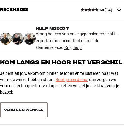
RECENSIES
(
14
)
4.8
PRESTATIES
Inclusief uitbreidingskabel
Nee
HULP NODIG?
4.8
Vraag het een van onze gepassioneerde hi-fi-
AFMETINGEN EN DESIGN
experts of neem contact op met de
Kleur
Zwart
klantenservice.
Krijg hulp
14 recensies
Gewicht (kg)
1
Gewicht verpakking (kg)
1,2
KOM LANGS EN HOOR HET VERSCHIL
10 x 6,5 x 22,5 cm (breedte x
Afmetingen (verpakking)
5
12
hoogte x diepte)
Je bent altijd welkom om binnen te lopen en te luisteren naar wat
4
1
we in de winkel hebben staan.
Boek je een demo
, dan zorgen we
ALGEMENE KARAKTERISTIEKEN
3
voor een extra goede ervaring en zetten we het juiste klaar voor je
1
bezoek
Muurbeugel voor de Bluesound PULSE
2
0
Inclusief schroeven
1
0
Afmetingen: 13,5 x 15,1 cm (H x D)
VIND EEN WINKEL
Sorteer producten op