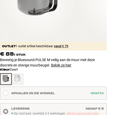
Accessoires
INSPIRATIE
MERKEN
NIEUW
OUTLET
1 outlet artikel beschikbaar
vanaf € 79
€ 89
/
STUK
AANBIEDINGEN
Bevestig je Bluesound PULSE M veilig aan de muur met deze
discrete en stevige muurbeugel.
Bekijk ze hier
Winkels
Kleur
Zwart
Klantenservice
Inloggen
Klantenservice
Bouw met geluid
OPHALEN IN DE WINKEL
GRATIS
LEVERING
VANAF € 5
Op voorraad. Levertijd 2-3 werkdagen.
Bekijk bezorgmethoden
Op voorraad. Levertijd 2-3 werkdagen