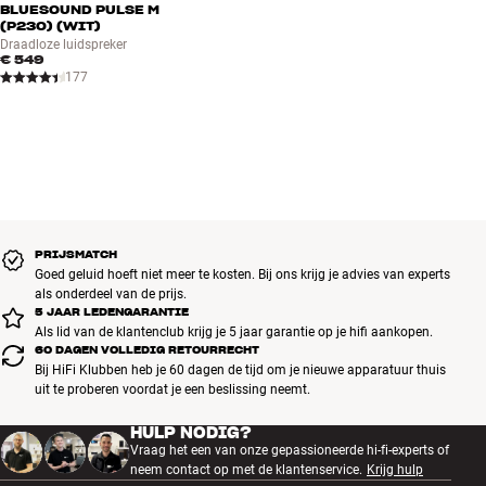
BLUESOUND PULSE M
(P230) (WIT)
Draadloze luidspreker
€ 549
177
PRIJSMATCH
Goed geluid hoeft niet meer te kosten. Bij ons krijg je advies van experts
als onderdeel van de prijs.
5 JAAR LEDENGARANTIE
Als lid van de klantenclub krijg je 5 jaar garantie op je hifi aankopen.
60 DAGEN VOLLEDIG RETOURRECHT
Bij HiFi Klubben heb je 60 dagen de tijd om je nieuwe apparatuur thuis
uit te proberen voordat je een beslissing neemt.
HULP NODIG?
Vraag het een van onze gepassioneerde hi-fi-experts of
neem contact op met de klantenservice.
Krijg hulp