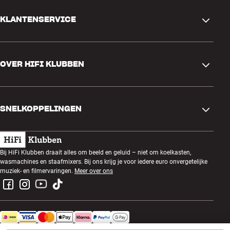
KLANTENSERVICE
Contactgegevens
OVER HIFI KLUBBEN
Vragen en antwoorden
Ruilen en retourneren
Winkel zoeken
Bestelling herroepen
SNELKOPPELINGEN
Over ons
Levering
Klantenclub
Cadeaubonnen
Algemene voorwaarden
Luisteravond
Bij HiFi Klubben draait alles om beeld en geluid – niet om koelkasten,
Bouwen met geluid
wasmachines en staafmixers. Bij ons krijg je voor iedere euro onvergetelijke
Privacybeleid
Prijsvragen
muziek- en filmervaringen.
Meer over ons
Montage en installatie
Werken bij HiFi Klubben
Huur een SOUNDBOKS
Apparaten recyclen