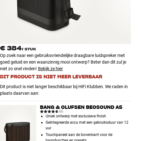
Accessoires
INSPIRATIE
MERKEN
€ 384
/
STUK
NIEUW
Op zoek naar een gebruiksvriendelijke draagbare luidspreker met
goed geluid en een waanzinnig mooi ontwerp? Beter dan dit zul je
AANBIEDINGEN
niet zo snel vinden!
Bekijk ze hier
DIT PRODUCT IS NIET MEER LEVERBAAR
Winkels
Dit product is niet langer beschikbaar bij HiFi Klubben. We raden in
Klantenservice
plaats daarvan aan:
Inloggen
Klantenservice
BANG & OLUFSEN BEOSOUND A5
Bouw met geluid
66
Uniek ontwerp met exclusieve finish
Geïntegreerde accu met een gebruiksduur van 12
uur
Touchpaneel aan de bovenkant voor de
basisfuncties en presets