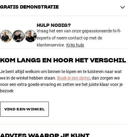
GRATIS DEMONSTRATIE
De hele dag vol mobiele muziek De geïntegreerde accu van de
AANSLUITINGEN
Beoplay P6 gaat tot wel 16 uur mee, waardoor je de hele dag van je
Draadloze overdracht
Bluetooth-ingang
muziek kunt genieten – of je nu thuis bent, op vakantie of
HULP NODIG?
onderweg. Hij wordt geleverd met een USB-C-oplaadkabel die je
Vraag het een van onze gepassioneerde hi-fi-
kunt gebruiken met alle USB-wandopladers (apart verkrijgbaar).
PRODUCTINFORMATIE
experts of neem contact op met de
Maximale accuduur
3
klantenservice.
Krijg hulp
De B&O Beoplay P6 is verkrijgbaar in het zwart (Black) en lichtgrijs
Oplaadtijd
16
(Natural).
Afstandsbediening
Nee
KOM LANGS EN HOOR HET VERSCHIL
Geïntegreerde muurbeugel
Nee
Meer van Bang & Olufsen
Stereokoppeling
Nee
Je bent altijd welkom om binnen te lopen en te luisteren naar wat
Tafelstandaarden
Ja
we in de winkel hebben staan.
Boek je een demo
, dan zorgen we
Inclusief spikes
Nee
voor een extra goede ervaring en zetten we het juiste klaar voor je
bezoek
Stembediening
Via externe smart luidspreker
PRESTATIES
VIND EEN WINKEL
Frequentiebereik (-6 dB)
55-20.000 Hz
Formaat tweeter
1,5"
Formaat woofer
4"
ADVIES WAAROP JE KUNT
IP-certificering
IPX4