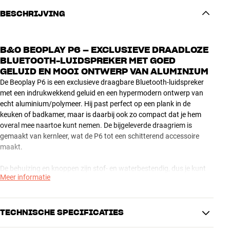
BESCHRIJVING
B&O BEOPLAY P6 – EXCLUSIEVE DRAADLOZE
BLUETOOTH-LUIDSPREKER MET GOED
GELUID EN MOOI ONTWERP VAN ALUMINIUM
De Beoplay P6 is een exclusieve draagbare Bluetooth-luidspreker
met een indrukwekkend geluid en een hypermodern ontwerp van
echt aluminium/polymeer. Hij past perfect op een plank in de
keuken of badkamer, maar is daarbij ook zo compact dat je hem
overal mee naartoe kunt nemen. De bijgeleverde draagriem is
gemaakt van kernleer, wat de P6 tot een schitterend accessoire
maakt.
De behuizing en knoppen zijn stof- en waterbestendig, dus je kunt
Meer informatie
de P6 ook gewoon mee naar buiten nemen. Nog een mooi detail is
de One Touch-knop, die je met één simpele druk op de knop toegang
geeft tot je favoriete smartfuncties. Met de Beoplay-app kun je zelf
bepalen wat deze knop precies doet. Je kunt hem bijvoorbeeld
TECHNISCHE SPECIFICATIES
gebruiken om je favoriete playlist automatisch af te spelen.