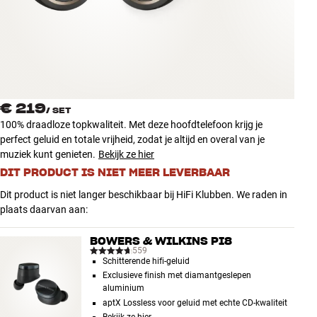
Accessoires
INSPIRATIE
MERKEN
€ 219
/
SET
NIEUW
100% draadloze topkwaliteit. Met deze hoofdtelefoon krijg je
perfect geluid en totale vrijheid, zodat je altijd en overal van je
AANBIEDINGEN
muziek kunt genieten.
Bekijk ze hier
DIT PRODUCT IS NIET MEER LEVERBAAR
Winkels
Dit product is niet langer beschikbaar bij HiFi Klubben. We raden in
Klantenservice
plaats daarvan aan:
Inloggen
Klantenservice
BOWERS & WILKINS PI8
Bouw met geluid
559
Schitterende hifi-geluid
Exclusieve finish met diamantgeslepen
aluminium
aptX Lossless voor geluid met echte CD-kwaliteit