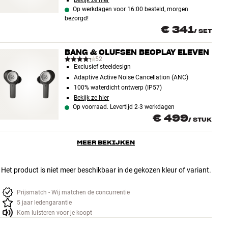
Bekijk ze hier
Op werkdagen voor 16:00 besteld, morgen
bezorgd!
€ 341
/
SET
BANG & OLUFSEN BEOPLAY ELEVEN
52
Exclusief steeldesign
Adaptive Active Noise Cancellation (ANC)
100% waterdicht ontwerp (IP57)
Bekijk ze hier
Op voorraad. Levertijd 2-3 werkdagen
€ 499
/
STUK
MEER BEKIJKEN
Het product is niet meer beschikbaar in de gekozen kleur of variant.
Prijsmatch - Wij matchen de concurrentie
5 jaar ledengarantie
Kom luisteren voor je koopt