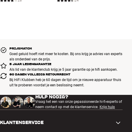
28
24
Tot wel 4 uur speelduur
Inclusief: siliconen oordopjes in vier verschillende maten, 1 set van
Comply-schuim (M), USB-naar-Micro-USB-kabel
Afmetingen: 23 x 20 x 25 mm (hoofdtelefoons), 73 x 47 x 33 mm
(oplader)
PRIJSMATCH
Goed geluid hoeft niet meer te kosten. Bij ons krijg je advies van experts
als onderdeel van de prijs.
5 JAAR LEDENGARANTIE
Als lid van de klantenclub krijg je 5 jaar garantie op je hifi aankopen.
60 DAGEN VOLLEDIG RETOURRECHT
Bij HiFi Klubben heb je 60 dagen de tijd om je nieuwe apparatuur thuis
uit te proberen voordat je een beslissing neemt.
HULP NODIG?
Vraag het een van onze gepassioneerde hi-fi-experts of
neem contact op met de klantenservice.
Krijg hulp
KLANTENSERVICE