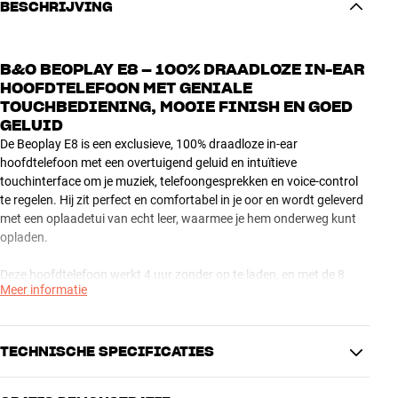
BESCHRIJVING
B&O BEOPLAY E8 – 100% DRAADLOZE IN-EAR
HOOFDTELEFOON MET GENIALE
TOUCHBEDIENING, MOOIE FINISH EN GOED
GELUID
De Beoplay E8 is een exclusieve, 100% draadloze in-ear
hoofdtelefoon met een overtuigend geluid en intuïtieve
touchinterface om je muziek, telefoongesprekken en voice-control
te regelen. Hij zit perfect en comfortabel in je oor en wordt geleverd
met een oplaadetui van echt leer, waarmee je hem onderweg kunt
opladen.
Deze hoofdtelefoon werkt 4 uur zonder op te laden, en met de 8
Meer informatie
extra uren van het oplaadetui kun je de hele dag van de E8 genieten.
Je kunt de oordopjes en het etui ook tegelijkertijd opladen, zodat je
in één keer 12 uur afspeeltijd erbij krijgt. En het opladen begint
zodra je de oordopjes in het etui legt.
TECHNISCHE SPECIFICATIES
Met Transparency Mode kun je met een simpele beweging alle