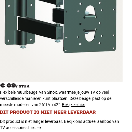
Accessoires
INSPIRATIE
MERKEN
NIEUW
AANBIEDINGEN
Winkels
€ 69
Klantenservice
/
STUK
Flexibele muurbeugel van Sinox, waarmee je jouw TV op veel
Inloggen
verschillende manieren kunt plaatsen. Deze beugel past op de
Klantenservice
meeste modellen van 26" t/m 42".
Bekijk ze hier
Bouw met geluid
DIT PRODUCT IS NIET MEER LEVERBAAR
Dit product is niet langer leverbaar. Bekijk ons actueel aanbod van
TV accessoires hier.