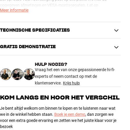
opgegeven afmetingen en VESA-montagegaten. Let op
Meer informatie
aansluitingen aan de achterkant of andere dingen op je tv
waarvoor mogelijk een speciaal type fittingen of adapters nodig zijn
TECHNISCHE SPECIFICATIES
GRATIS DEMONSTRATIE
PRODUCTINFORMATIE
Min. TV-formaat
26"
HULP NODIG?
Max. TV-formaat
42"
Vraag het een van onze gepassioneerde hi-fi-
Compatibel met VESA
100x100, 100x200, 200x200
experts of neem contact op met de
Min. afstand tot muur
60 mm
klantenservice.
Krijg hulp
Max. afstand tot muur
65 cm
Geïntegreerd
Nee
KOM LANGS EN HOOR HET VERSCHIL
kabelmanagement
Je bent altijd welkom om binnen te lopen en te luisteren naar wat
PRESTATIES
we in de winkel hebben staan.
Boek je een demo
, dan zorgen we
Max. draagvermogen
80 kg
voor een extra goede ervaring en zetten we het juiste klaar voor je
Geïntegreerde waterpas
Nee
bezoek