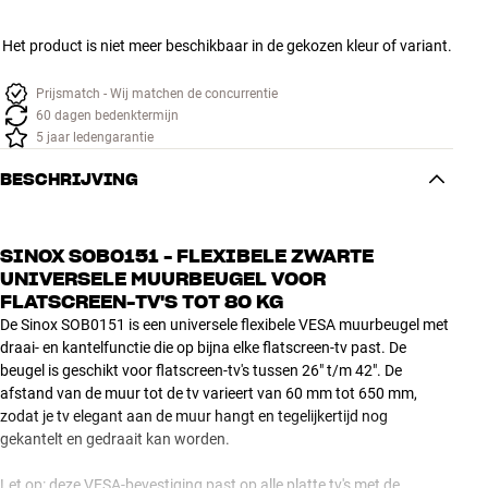
Het product is niet meer beschikbaar in de gekozen kleur of variant.
Prijsmatch - Wij matchen de concurrentie
60 dagen bedenktermijn
5 jaar ledengarantie
BESCHRIJVING
SINOX SOB0151 - FLEXIBELE ZWARTE
UNIVERSELE MUURBEUGEL VOOR
FLATSCREEN-TV'S TOT 80 KG
De Sinox SOB0151 is een universele flexibele VESA muurbeugel met
draai- en kantelfunctie die op bijna elke flatscreen-tv past. De
beugel is geschikt voor flatscreen-tv's tussen 26" t/m 42". De
afstand van de muur tot de tv varieert van 60 mm tot 650 mm,
zodat je tv elegant aan de muur hangt en tegelijkertijd nog
gekantelt en gedraait kan worden.
Let op: deze VESA-bevestiging past op alle platte tv's met de