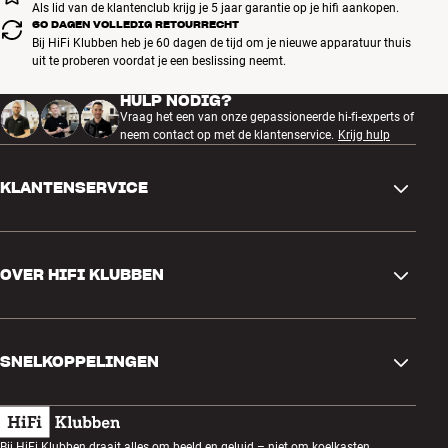
Als lid van de klantenclub krijg je 5 jaar garantie op je hifi aankopen.
60 DAGEN VOLLEDIG RETOURRECHT
Bij HiFi Klubben heb je 60 dagen de tijd om je nieuwe apparatuur thuis
uit te proberen voordat je een beslissing neemt.
HULP NODIG?
Vraag het een van onze gepassioneerde hi-fi-experts of
neem contact op met de klantenservice.
Krijg hulp
KLANTENSERVICE
Contactgegevens
OVER HIFI KLUBBEN
Vragen en antwoorden
Ruilen en retourneren
Winkel zoeken
Bestelling herroepen
SNELKOPPELINGEN
Over ons
Levering
Klantenclub
Cadeaubonnen
Algemene voorwaarden
Luisteravond
Bij HiFi Klubben draait alles om beeld en geluid – niet om koelkasten,