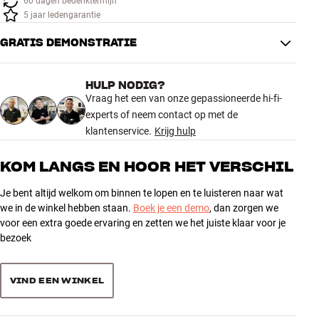
60 dagen bedenktermijn
Accessoires
5 jaar ledengarantie
GRATIS DEMONSTRATIE
INSPIRATIE
MERKEN
HULP NODIG?
Vraag het een van onze gepassioneerde hi-fi-
experts of neem contact op met de
NIEUW
klantenservice.
Krijg hulp
AANBIEDINGEN
KOM LANGS EN HOOR HET VERSCHIL
Winkels
Je bent altijd welkom om binnen te lopen en te luisteren naar wat
Klantenservice
we in de winkel hebben staan.
Boek je een demo
, dan zorgen we
Inloggen
voor een extra goede ervaring en zetten we het juiste klaar voor je
Klantenservice
bezoek
Bouw met geluid
VIND EEN WINKEL