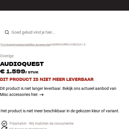
Hi-fi
MENU
WINKELS
INLOGGEN
WINKELWAGEN
Luidsprekers
Skip to content
Frontpage
Accessoires
›
Misc accessories
›
AQNRGHURRICANE20A1,0
›
Platenspeler
Overige
Koptelefoons
AUDIOQUEST
€ 1.599
/
STUK
Surround
DIT PRODUCT IS NIET MEER LEVERBAAR
Dit product is niet langer leverbaar. Bekijk ons actueel aanbod van
Tv
Misc accessories hier.
Systeem
Het product is niet meer beschikbaar in de gekozen kleur of variant.
Kabels
Prijsmatch - Wij matchen de concurrentie