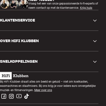
Vraag het een van onze gepassioneerde hi-fi-experts of
neem contact op met de klantenservice.
Krijg hulp
KLANTENSERVICE
Contactgegevens
OVER HIFI KLUBBEN
Vragen en antwoorden
Ruilen en retourneren
Winkel zoeken
Bestelling herroepen
SNELKOPPELINGEN
Over ons
Levering
Klantenclub
Cadeaubonnen
Algemene voorwaarden
Luisteravond
Bij HiFi Klubben draait alles om beeld en geluid – niet om koelkasten,
Bouwen met geluid
wasmachines en staafmixers. Bij ons krijg je voor iedere euro onvergetelijke
Privacybeleid
Prijsvragen
muziek- en filmervaringen.
Meer over ons
Montage en installatie
Werken bij HiFi Klubben
Huur een SOUNDBOKS