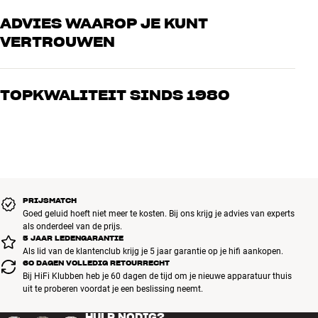
ADVIES WAAROP JE KUNT
VERTROUWEN
Onze medewerkers zijn echte liefhebbers die de producten door en
door kennen en gepassioneerd zijn over goed geluid – voor zowel
TOPKWALITEIT SINDS 1980
muziek als home cinema. Vertel ons wat je zoekt, dan vinden we
samen de perfecte oplossing voor jouw wensen en budget
Alle producten van HiFi Klubben voor muziek, home cinema en tv
zijn zorgvuldig geselecteerd en gebouwd om jarenlang mee te gaan.
Goed voor je portemonnee én het milieu.
BOEK EEN EXPERT
PRIJSMATCH
Goed geluid hoeft niet meer te kosten. Bij ons krijg je advies van experts
als onderdeel van de prijs.
5 JAAR LEDENGARANTIE
Als lid van de klantenclub krijg je 5 jaar garantie op je hifi aankopen.
60 DAGEN VOLLEDIG RETOURRECHT
Bij HiFi Klubben heb je 60 dagen de tijd om je nieuwe apparatuur thuis
uit te proberen voordat je een beslissing neemt.
HULP NODIG?