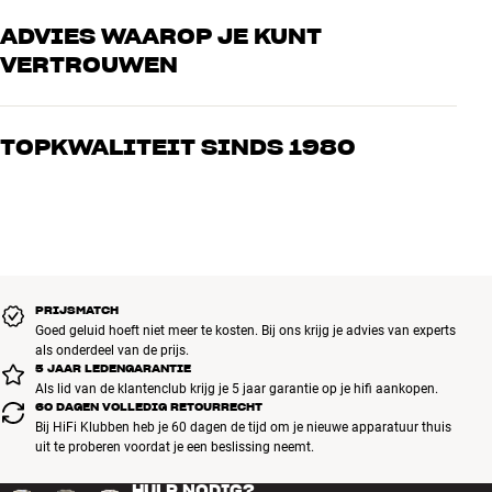
ADVIES WAAROP JE KUNT
VERTROUWEN
Onze medewerkers zijn echte liefhebbers die de producten door en
door kennen en gepassioneerd zijn over goed geluid – voor zowel
TOPKWALITEIT SINDS 1980
muziek als home cinema. Vertel ons wat je zoekt, dan vinden we
samen de perfecte oplossing voor jouw wensen en budget
Alle producten van HiFi Klubben voor muziek, home cinema en tv
zijn zorgvuldig geselecteerd en gebouwd om jarenlang mee te gaan.
Goed voor je portemonnee én het milieu.
BOEK EEN EXPERT
PRIJSMATCH
Goed geluid hoeft niet meer te kosten. Bij ons krijg je advies van experts
als onderdeel van de prijs.
5 JAAR LEDENGARANTIE
Als lid van de klantenclub krijg je 5 jaar garantie op je hifi aankopen.
60 DAGEN VOLLEDIG RETOURRECHT
Bij HiFi Klubben heb je 60 dagen de tijd om je nieuwe apparatuur thuis
uit te proberen voordat je een beslissing neemt.
HULP NODIG?