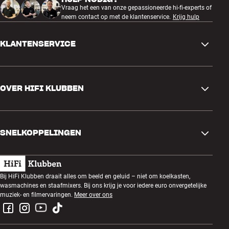
Vraag het een van onze gepassioneerde hi-fi-experts of
neem contact op met de klantenservice.
Krijg hulp
KLANTENSERVICE
Contactgegevens
OVER HIFI KLUBBEN
Vragen en antwoorden
Ruilen en retourneren
Winkel zoeken
Bestelling herroepen
SNELKOPPELINGEN
Over ons
Levering
Klantenclub
Cadeaubonnen
Algemene voorwaarden
Luisteravond
Bij HiFi Klubben draait alles om beeld en geluid – niet om koelkasten,
Bouwen met geluid
wasmachines en staafmixers. Bij ons krijg je voor iedere euro onvergetelijke
Privacybeleid
Prijsvragen
muziek- en filmervaringen.
Meer over ons
Montage en installatie
Werken bij HiFi Klubben
Huur een SOUNDBOKS