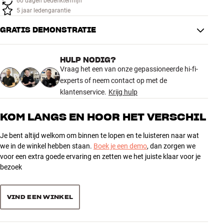
60 dagen bedenktermijn
Accessoires
5 jaar ledengarantie
GRATIS DEMONSTRATIE
INSPIRATIE
MERKEN
HULP NODIG?
Vraag het een van onze gepassioneerde hi-fi-
experts of neem contact op met de
NIEUW
klantenservice.
Krijg hulp
AANBIEDINGEN
KOM LANGS EN HOOR HET VERSCHIL
Winkels
Je bent altijd welkom om binnen te lopen en te luisteren naar wat
Klantenservice
we in de winkel hebben staan.
Boek je een demo
, dan zorgen we
Inloggen
voor een extra goede ervaring en zetten we het juiste klaar voor je
Klantenservice
bezoek
Bouw met geluid
VIND EEN WINKEL