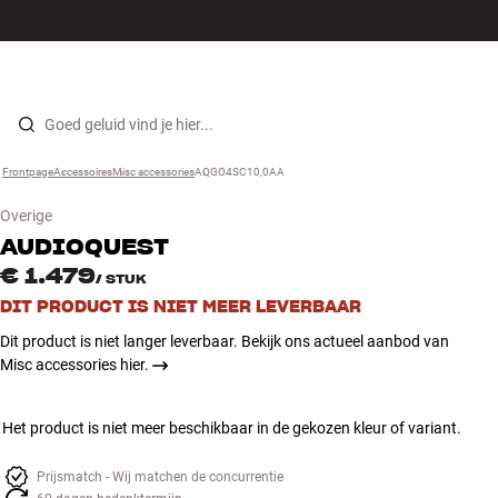
Hi-fi
MENU
WINKELS
INLOGGEN
WINKELWAGEN
Luidsprekers
Skip to content
Frontpage
Accessoires
›
Misc accessories
›
AQGO4SC10,0AA
›
Platenspeler
Overige
Koptelefoons
AUDIOQUEST
€ 1.479
/
STUK
Surround
DIT PRODUCT IS NIET MEER LEVERBAAR
Dit product is niet langer leverbaar. Bekijk ons actueel aanbod van
Tv
Misc accessories hier.
Systeem
Het product is niet meer beschikbaar in de gekozen kleur of variant.
Kabels
Prijsmatch - Wij matchen de concurrentie