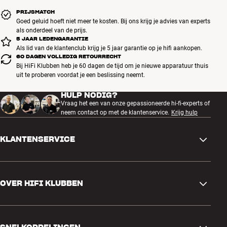
PRIJSMATCH
Goed geluid hoeft niet meer te kosten. Bij ons krijg je advies van experts
als onderdeel van de prijs.
5 JAAR LEDENGARANTIE
Als lid van de klantenclub krijg je 5 jaar garantie op je hifi aankopen.
60 DAGEN VOLLEDIG RETOURRECHT
Bij HiFi Klubben heb je 60 dagen de tijd om je nieuwe apparatuur thuis
uit te proberen voordat je een beslissing neemt.
HULP NODIG?
Vraag het een van onze gepassioneerde hi-fi-experts of
neem contact op met de klantenservice.
Krijg hulp
KLANTENSERVICE
Contactgegevens
OVER HIFI KLUBBEN
Vragen en antwoorden
Ruilen en retourneren
Winkel zoeken
Bestelling herroepen