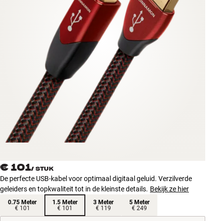
Accessoires
INSPIRATIE
MERKEN
NIEUW
AANBIEDINGEN
Winkels
Klantenservice
Inloggen
€ 101
Klantenservice
/
STUK
Bouw met geluid
De perfecte USB-kabel voor optimaal digitaal geluid. Verzilverde
geleiders en topkwaliteit tot in de kleinste details.
Bekijk ze hier
0.75 Meter
1.5 Meter
3 Meter
5 Meter
€ 101
€ 101
€ 119
€ 249