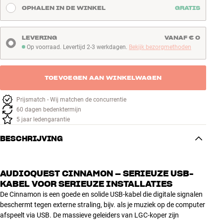
OPHALEN IN DE WINKEL
GRATIS
LEVERING
VANAF € 0
Op voorraad. Levertijd 2-3 werkdagen.
Bekijk bezorgmethoden
Op voorraad. Levertijd 2-3 werkdagen
TOEVOEGEN AAN WINKELWAGEN
Prijsmatch - Wij matchen de concurrentie
60 dagen bedenktermijn
5 jaar ledengarantie
BESCHRIJVING
AUDIOQUEST CINNAMON – SERIEUZE USB-
KABEL VOOR SERIEUZE INSTALLATIES
De Cinnamon is een goede en solide USB-kabel die digitale signalen
beschermt tegen externe straling, bijv. als je muziek op de computer
afspeelt via USB. De massieve geleiders van LGC-koper zijn