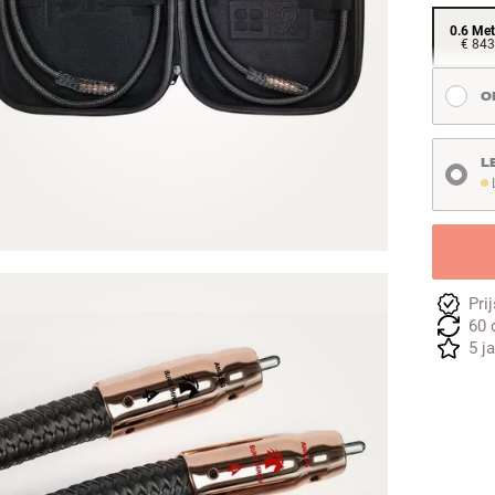
0.6 Met
€ 843
O
L
L
Pri
60 
5 j