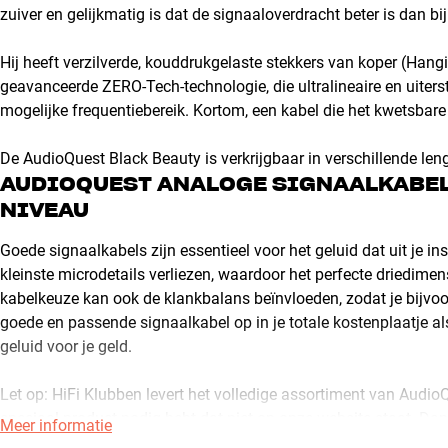
zuiver en gelijkmatig is dat de signaaloverdracht beter is dan bij
Hij heeft verzilverde, kouddrukgelaste stekkers van koper (Hang
geavanceerde ZERO-Tech-technologie, die ultralineaire en uiterst
mogelijke frequentiebereik. Kortom, een kabel die het kwetsbare
De AudioQuest Black Beauty is verkrijgbaar in verschillende leng
AUDIOQUEST ANALOGE SIGNAALKABEL 
NIVEAU
Goede signaalkabels zijn essentieel voor het geluid dat uit je inst
kleinste microdetails verliezen, waardoor het perfecte driedime
kabelkeuze kan ook de klankbalans beïnvloeden, zodat je bijvoo
goede en passende signaalkabel op in je totale kostenplaatje als 
geluid voor je geld.
Let op: HiFi Klubben levert het volledige assortiment van Audi
speciaal product nodig hebt dat niet op onze website staat. Dan 
Meer informatie
Meer van AudioQuest