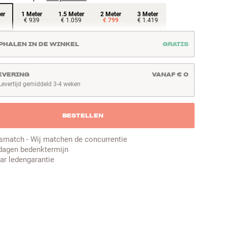
er
1 Meter
1.5 Meter
2 Meter
3 Meter
€ 939
€ 1.059
€ 799
€ 1.419
PHALEN IN DE WINKEL
GRATIS
EVERING
VANAF € 0
Levertijd gemiddeld 3-4 weken
evertijd gemiddeld 3-4 weken
BESTELLEN
jsmatch - Wij matchen de concurrentie
dagen bedenktermijn
aar ledengarantie