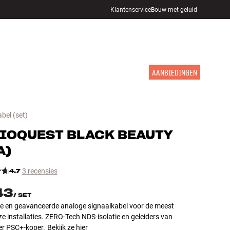
Klantenservice
Bouw met geluid
WINKELS
INLOGGEN
WINKELWAGEN
INSPIRATIE
MERKEN
NIEUW
AANBIEDINGEN
abel
(set)
IOQUEST
BLACK BEAUTY
A)
4.7
3 recensies
43
/
SET
ve en geavanceerde analoge signaalkabel voor de meest
e installaties. ZERO-Tech NDS-isolatie en geleiders van
er PSC+-koper.
Bekijk ze hier