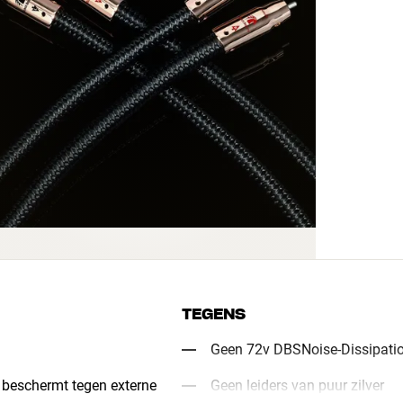
TEGENS
Geen 72v DBSNoise-Dissipati
 beschermt tegen externe
Geen leiders van puur zilver