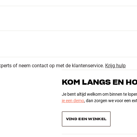
xperts of neem contact op met de klantenservice.
Krijg hulp
2
4.7
KOM LANGS EN H
1
0
Je bent altijd welkom om binnen te lope
je een demo
, dan zorgen we voor een ext
3 recensies
0
0
VIND EEN WINKEL