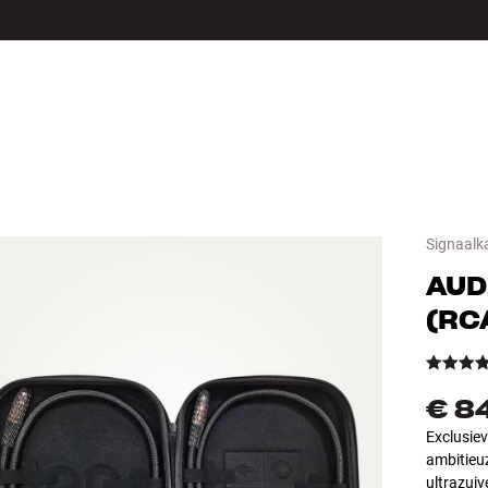
LS
ACCESSOIRES
Signaalk
AUD
(RC
€ 8
Exclusie
ambitieuz
ultrazuiv