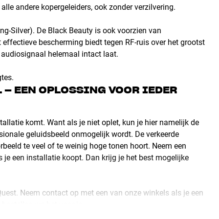
 alle andere kopergeleiders, ook zonder verzilvering.
ing-Silver). De Black Beauty is ook voorzien van
 effectieve bescherming biedt tegen RF-ruis over het grootst
 audiosignaal helemaal intact laat.
tes.
– EEN OPLOSSING VOOR IEDER
allatie komt. Want als je niet oplet, kun je hier namelijk de
nsionale geluidsbeeld onmogelijk wordt. De verkeerde
rbeeld te veel of te weinig hoge tonen hoort. Neem een
je een installatie koopt. Dan krijg je het best mogelijke
oQuest. Neem contact op met een van onze winkels als je een
bestellen we het voor je.