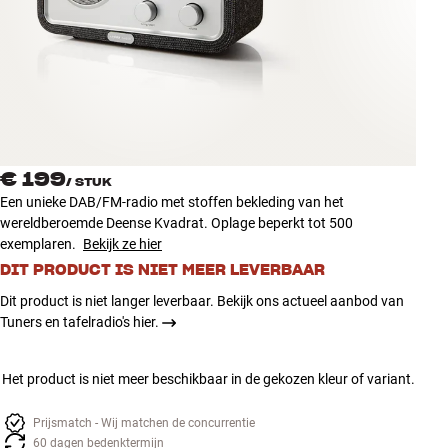
Accessoires
INSPIRATIE
MERKEN
NIEUW
€ 199
/
STUK
Een unieke DAB/FM-radio met stoffen bekleding van het
AANBIEDINGEN
wereldberoemde Deense Kvadrat. Oplage beperkt tot 500
exemplaren.
Bekijk ze hier
DIT PRODUCT IS NIET MEER LEVERBAAR
Winkels
Klantenservice
Dit product is niet langer leverbaar. Bekijk ons actueel aanbod van
Inloggen
Tuners en tafelradio's hier.
Klantenservice
Bouw met geluid
Het product is niet meer beschikbaar in de gekozen kleur of variant.
Prijsmatch - Wij matchen de concurrentie
60 dagen bedenktermijn