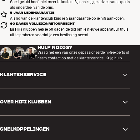
Goed geluid hoeft niet meer te kosten. Bij ons krijg je advies van experts
als onderdeel van de prijs.
5 JAAR LEDENGARANTIE
Als lid van de klantenclub krijg je 5 jaar garantie op je hifi aankopen.
60 DAGEN VOLLEDIG RETOURRECHT
Bij HiFi Klubben heb je 60 dagen de tijd om je nieuwe apparatuur thuis
uit te proberen voordat je een beslissing neemt.
HULP NODIG?
Vraag het een van onze gepassioneerde hi-fi-experts of
neem contact op met de klantenservice.
Krijg hulp
KLANTENSERVICE
Contactgegevens
OVER HIFI KLUBBEN
Vragen en antwoorden
Ruilen en retourneren
Winkel zoeken
Bestelling herroepen
SNELKOPPELINGEN
Over ons