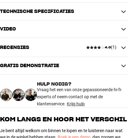
TECHNISCHE SPECIFICATIES
VIDEO
AANSLUITINGEN
Audio-uitgang
Mini-jack/AUX, Hoofdtelefoon
RECENSIES
(
1
)
Audio-ingang
Mini-jack/AUX
4.0
Draadloze overdracht
Bluetooth-ingang
GRATIS DEMONSTRATIE
4.0
PRODUCTINFORMATIE
Type radio
DAB, DAB +
HULP NODIG?
1 recensie
Vraag het een van onze gepassioneerde hi-fi-
AFMETINGEN EN DESIGN
experts of neem contact op met de
Kleur
Zwart
klantenservice.
Krijg hulp
5
0
Model / Variant
Stof
Gewicht (kg)
1,6
4
1
KOM LANGS EN HOOR HET VERSCHIL
Gewicht verpakking (kg)
1,8
3
0
Je bent altijd welkom om binnen te lopen en te luisteren naar wat
16 x 19 x 31 cm (breedte x
Afmetingen (verpakking)
2
0
we in de winkel hebben staan.
Boek je een demo
, dan zorgen we
hoogte x diepte)