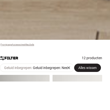
Frontpage
Accessoires
›
Meubels
›
FILTER
12 producten
Geluid inbegrepen
:
Geluid inbegrepen: Nee
Alles wissen