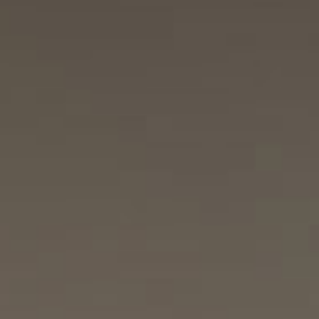
Accessoires
INSPIRATIE
MERKEN
NIEUW
AANBIEDINGEN
Winkels
Klantenservice
Inloggen
Klantenservice
Bouw met geluid