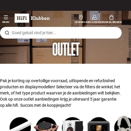
Skip to content
Hi-fi
MENU
WINKELS
INLOGGEN
WINKELWAGEN
Luidsprekers
OUTLET
Platenspeler
Koptelefoons
Surround
Pak je korting op overtollige voorraad, uitlopende en refurbished
producten en displaymodellen! Selecteer via de filters de winkel, het
Tv
merk, of het type product waarvan je de aanbiedingen wilt bekijken.
Ook op onze outlet aanbiedingen krijg je uiteraard 5 jaar garantie
op alle hifi. Succes met de koopjesjacht!
Systeem
Kabels