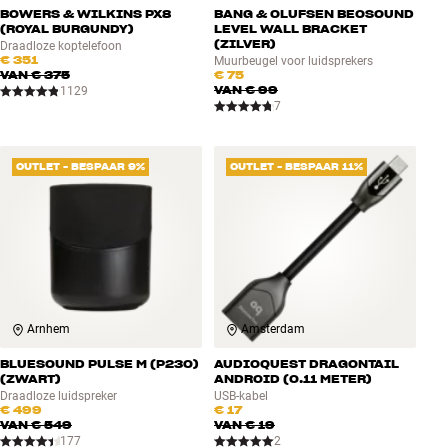
BOWERS & WILKINS PX8
BANG & OLUFSEN BEOSOUND
(ROYAL BURGUNDY)
LEVEL WALL BRACKET
(ZILVER)
Draadloze koptelefoon
€ 351
Muurbeugel voor luidsprekers
VAN
€ 375
€ 75
VAN
€ 99
1129
7
OUTLET - BESPAAR 9%
OUTLET - BESPAAR 11%
Arnhem
Amsterdam
BLUESOUND PULSE M (P230)
AUDIOQUEST DRAGONTAIL
(ZWART)
ANDROID (0.11 METER)
Draadloze luidspreker
USB-kabel
€ 499
€ 17
VAN
€ 549
VAN
€ 19
177
2