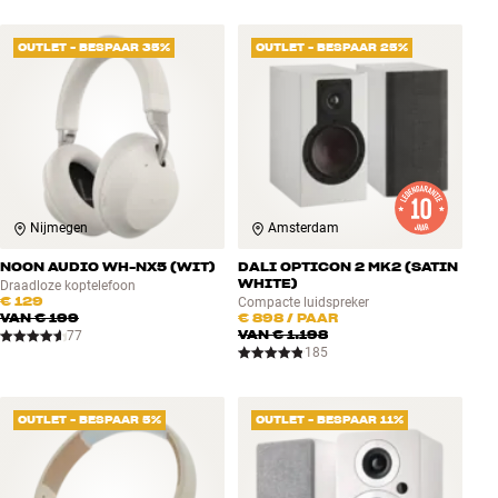
OUTLET - BESPAAR 35%
OUTLET - BESPAAR 25%
Nijmegen
Amsterdam
NOON AUDIO WH-NX5 (WIT)
DALI OPTICON 2 MK2 (SATIN
WHITE)
Draadloze koptelefoon
€ 129
Compacte luidspreker
VAN
€ 199
€ 898
/ PAAR
VAN
€ 1.198
77
185
OUTLET - BESPAAR 5%
OUTLET - BESPAAR 11%