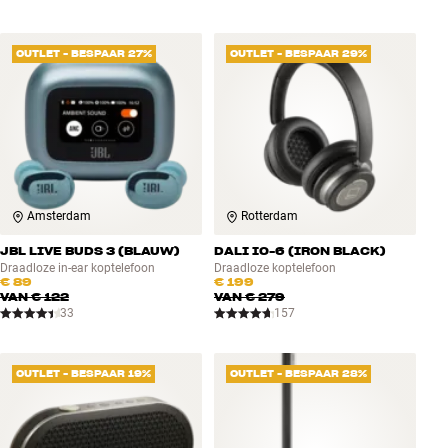
OUTLET - BESPAAR 27%
OUTLET - BESPAAR 29%
Amsterdam
Rotterdam
JBL LIVE BUDS 3 (BLAUW)
DALI IO-6 (IRON BLACK)
Draadloze in-ear koptelefoon
Draadloze koptelefoon
€ 89
€ 199
VAN
€ 122
VAN
€ 279
33
157
OUTLET - BESPAAR 19%
OUTLET - BESPAAR 28%