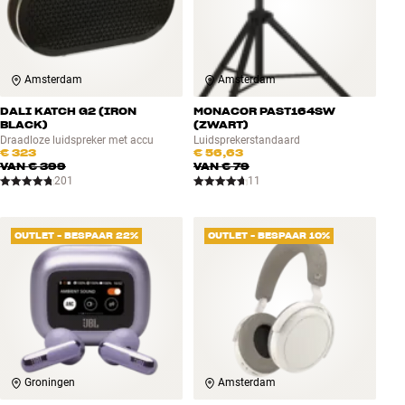
Amsterdam
Amsterdam
DALI KATCH G2 (IRON
MONACOR PAST164SW
BLACK)
(ZWART)
Draadloze luidspreker met accu
Luidsprekerstandaard
€ 323
€ 56,63
VAN
€ 399
VAN
€ 79
201
11
OUTLET - BESPAAR 22%
OUTLET - BESPAAR 10%
Groningen
Amsterdam