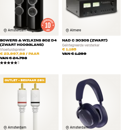
Amsterdam
Almere
BOWERS & WILKINS 802 D4
NAD C 3030S (ZWART)
(ZWART HOOGGLANS)
Geïntegreerde versterker
€ 1.185
Vloerluidspreker
€ 23.997,98
/ PAAR
VAN
€ 1.299
VAN
€ 24.798
3
OUTLET - BESPAAR 26%
Amsterdam
Amsterdam