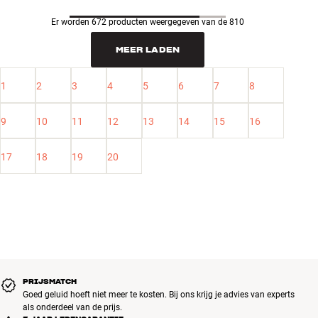
Er worden 672 producten weergegeven van de 810
MEER LADEN
1
2
3
4
5
6
7
8
9
10
11
12
13
14
15
16
17
18
19
20
PRIJSMATCH
Goed geluid hoeft niet meer te kosten. Bij ons krijg je advies van experts
als onderdeel van de prijs.