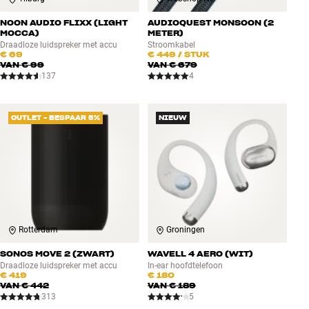
NOON AUDIO FLIXX (LIGHT
AUDIOQUEST MONSOON (2
MOCCA)
METER)
Draadloze luidspreker met accu
Stroomkabel
€ 69
€ 449
/ STUK
VAN
€ 99
VAN
€ 679
137
4
OUTLET - BESPAAR 5%
NIEUW
Rotterdam
Groningen
SONOS MOVE 2 (ZWART)
WAVELL 4 AERO (WIT)
Draadloze luidspreker met accu
In-ear hoofdtelefoon
€ 419
€ 180
VAN
€ 442
VAN
€ 189
313
5