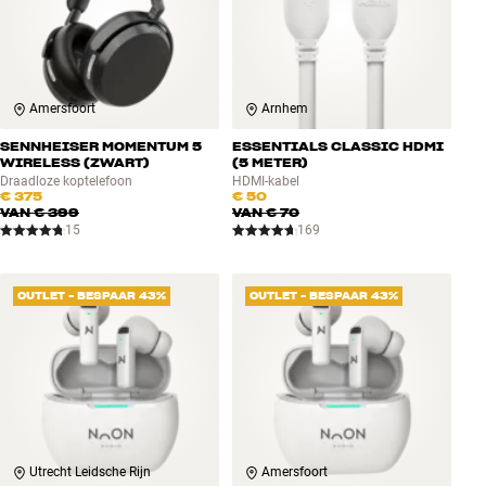
Amersfoort
Arnhem
SENNHEISER MOMENTUM 5
ESSENTIALS CLASSIC HDMI
WIRELESS (ZWART)
(5 METER)
Draadloze koptelefoon
HDMI-kabel
€ 375
€ 50
VAN
€ 399
VAN
€ 70
15
169
OUTLET - BESPAAR 43%
OUTLET - BESPAAR 43%
Utrecht Leidsche Rijn
Amersfoort