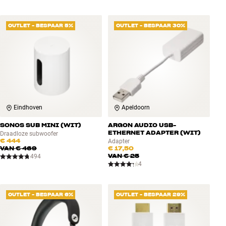
OUTLET - BESPAAR 5%
OUTLET - BESPAAR 30%
Eindhoven
Apeldoorn
SONOS SUB MINI (WIT)
ARGON AUDIO USB-
ETHERNET ADAPTER (WIT)
Draadloze subwoofer
€ 444
Adapter
VAN
€ 469
€ 17,50
VAN
€ 25
494
4
OUTLET - BESPAAR 6%
OUTLET - BESPAAR 29%