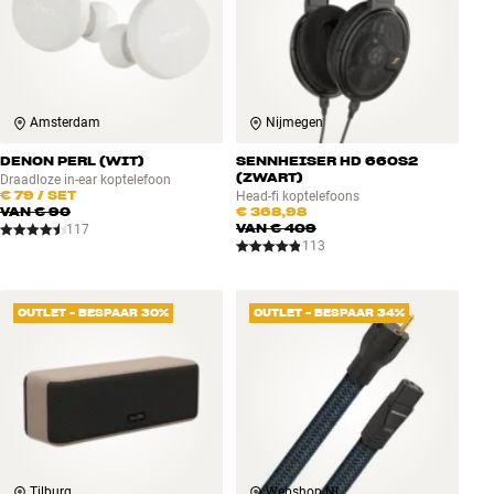
Amsterdam
Nijmegen
DENON PERL (WIT)
SENNHEISER HD 660S2
(ZWART)
Draadloze in-ear koptelefoon
€ 79
/ SET
Head-fi koptelefoons
VAN
€ 90
€ 368,98
VAN
€ 409
117
113
OUTLET - BESPAAR 30%
OUTLET - BESPAAR 34%
Tilburg
Webshop NL