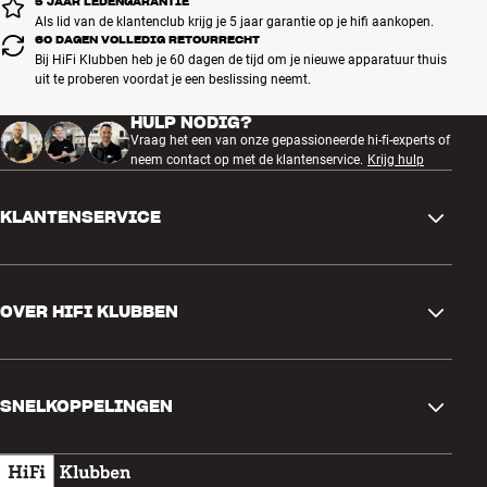
5 JAAR LEDENGARANTIE
Als lid van de klantenclub krijg je 5 jaar garantie op je hifi aankopen.
60 DAGEN VOLLEDIG RETOURRECHT
Bij HiFi Klubben heb je 60 dagen de tijd om je nieuwe apparatuur thuis
uit te proberen voordat je een beslissing neemt.
HULP NODIG?
Vraag het een van onze gepassioneerde hi-fi-experts of
neem contact op met de klantenservice.
Krijg hulp
KLANTENSERVICE
Contactgegevens
OVER HIFI KLUBBEN
Vragen en antwoorden
Ruilen en retourneren
Winkel zoeken
Bestelling herroepen
SNELKOPPELINGEN
Over ons
Levering
Klantenclub
Cadeaubonnen
Algemene voorwaarden