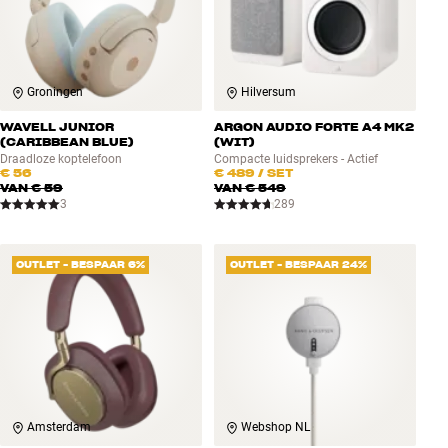
Groningen
Hilversum
WAVELL JUNIOR
ARGON AUDIO FORTE A4 MK2
(CARIBBEAN BLUE)
(WIT)
Draadloze koptelefoon
Compacte luidsprekers - Actief
€ 56
€ 489
/ SET
VAN
€ 59
VAN
€ 549
3
289
OUTLET - BESPAAR 6%
OUTLET - BESPAAR 24%
Amsterdam
Webshop NL