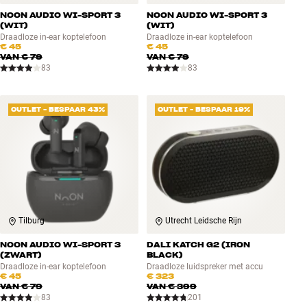
NOON AUDIO WI-SPORT 3
NOON AUDIO WI-SPORT 3
(WIT)
(WIT)
Draadloze in-ear koptelefoon
Draadloze in-ear koptelefoon
€ 45
€ 45
VAN
€ 79
VAN
€ 79
83
83
OUTLET - BESPAAR 43%
OUTLET - BESPAAR 19%
Tilburg
Utrecht Leidsche Rijn
NOON AUDIO WI-SPORT 3
DALI KATCH G2 (IRON
(ZWART)
BLACK)
Draadloze in-ear koptelefoon
Draadloze luidspreker met accu
€ 45
€ 323
VAN
€ 79
VAN
€ 399
83
201