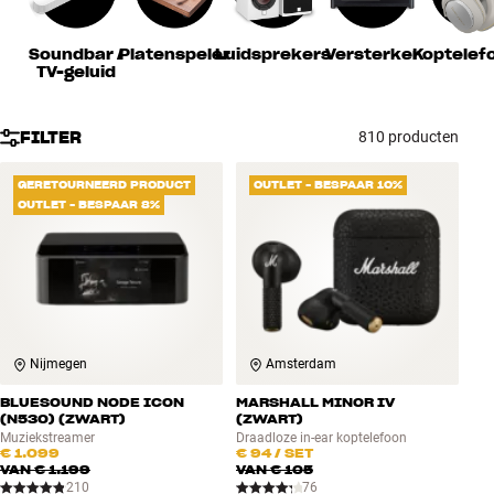
Accessoires
Soundbar /
Platenspeler
Luidsprekers
Versterker
Koptelef
TV-geluid
INSPIRATIE
MERKEN
FILTER
810 producten
NIEUW
GERETOURNEERD PRODUCT
OUTLET - BESPAAR 10%
OUTLET - BESPAAR 8%
AANBIEDINGEN
Winkels
Klantenservice
Inloggen
Nijmegen
Amsterdam
Klantenservice
Bouw met geluid
BLUESOUND NODE ICON
MARSHALL MINOR IV
(N530) (ZWART)
(ZWART)
Muziekstreamer
Draadloze in-ear koptelefoon
€ 1.099
€ 94
/ SET
VAN
€ 1.199
VAN
€ 105
210
76