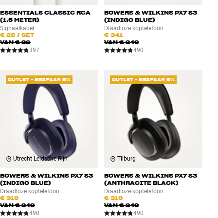
ESSENTIALS CLASSIC RCA
BOWERS & WILKINS PX7 S3
(1.5 METER)
(INDIGO BLUE)
Signaalkabel
Draadloze koptelefoon
€ 29
/ SET
€ 341
VAN
€ 39
VAN
€ 349
397
490
OUTLET - BESPAAR 9%
OUTLET - BESPAAR 9%
Utrecht Leidsche Rijn
Tilburg
BOWERS & WILKINS PX7 S3
BOWERS & WILKINS PX7 S3
(INDIGO BLUE)
(ANTHRACITE BLACK)
Draadloze koptelefoon
Draadloze koptelefoon
€ 319
€ 319
VAN
€ 349
VAN
€ 349
490
490