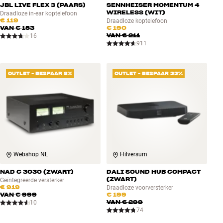
JBL LIVE FLEX 3 (PAARS)
SENNHEISER MOMENTUM 4
WIRELESS (WIT)
Draadloze in-ear koptelefoon
€ 119
Draadloze koptelefoon
VAN
€ 153
€ 190
VAN
€ 211
16
911
OUTLET - BESPAAR 8%
OUTLET - BESPAAR 33%
Webshop NL
Hilversum
NAD C 3030 (ZWART)
DALI SOUND HUB COMPACT
(ZWART)
Geïntegreerde versterker
€ 919
Draadloze voorversterker
VAN
€ 999
€ 199
VAN
€ 299
10
74