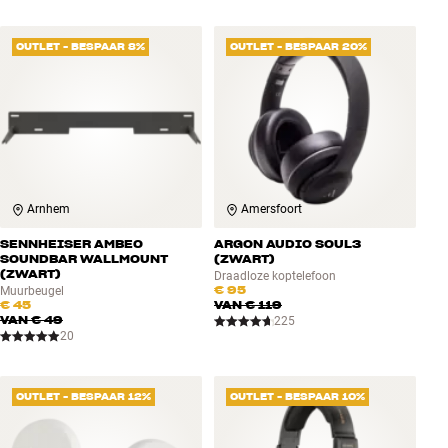
OUTLET - BESPAAR 8%
OUTLET - BESPAAR 20%
Arnhem
Amersfoort
SENNHEISER AMBEO
ARGON AUDIO SOUL3
SOUNDBAR WALLMOUNT
(ZWART)
(ZWART)
Draadloze koptelefoon
€ 95
Muurbeugel
€ 45
VAN
€ 119
VAN
€ 49
225
20
OUTLET - BESPAAR 12%
OUTLET - BESPAAR 10%