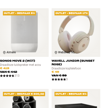
OUTLET - BESPAAR 5%
OUTLET - BESPAAR 17%
Almere
Webshop NL
SONOS MOVE 2 (WIT)
WAVELL JUNIOR (SUNSET
ROSE)
Draadloze luidspreker met accu
€ 419
Draadloze koptelefoon
VAN
€ 442
€ 49
VAN
€ 59
313
3
OUTLET - BESPAAR € 800,02
OUTLET - BESPAAR 9%