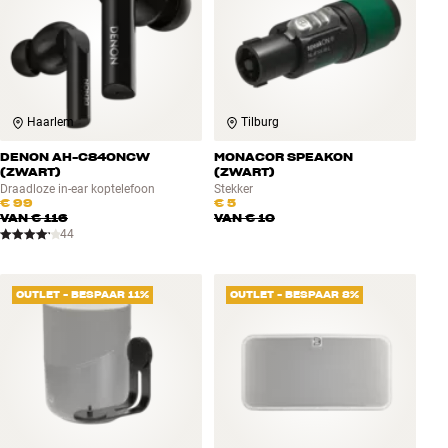
Haarlem
Tilburg
DENON AH-C840NCW
MONACOR SPEAKON
(ZWART)
(ZWART)
Draadloze in-ear koptelefoon
Stekker
€ 99
€ 5
VAN
€ 116
VAN
€ 10
44
OUTLET - BESPAAR 11%
OUTLET - BESPAAR 8%