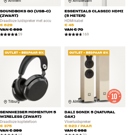
Arnhem
Amsterdam
SOUNDBOKS GO (USB-C)
ESSENTIALS CLASSIC HDMI
(ZWART)
(5 METER)
Draadloze luidspreker met accu
HDMI-kabel
€ 629
€ 45
VAN
€ 699
VAN
€ 70
59
169
OUTLET - BESPAAR 6%
OUTLET - BESPAAR 8%
Tilburg
Almere
SENNHEISER MOMENTUM 5
DALI SONIK 5 (NATURAL
WIRELESS (ZWART)
OAK)
Draadloze koptelefoon
Vloerluidspreker
€ 375
€ 923
/ PAAR
VAN
€ 399
VAN
€ 998