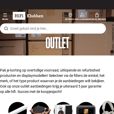
Skip to content
Hi-fi
MENU
WINKELS
INLOGGEN
WINKELWAGEN
Luidsprekers
OUTLET
Platenspeler
Koptelefoons
Surround
Pak je korting op overtollige voorraad, uitlopende en refurbished
producten en displaymodellen! Selecteer via de filters de winkel, het
Tv
merk, of het type product waarvan je de aanbiedingen wilt bekijken.
Ook op onze outlet aanbiedingen krijg je uiteraard 5 jaar garantie
op alle hifi. Succes met de koopjesjacht!
Systeem
Kabels