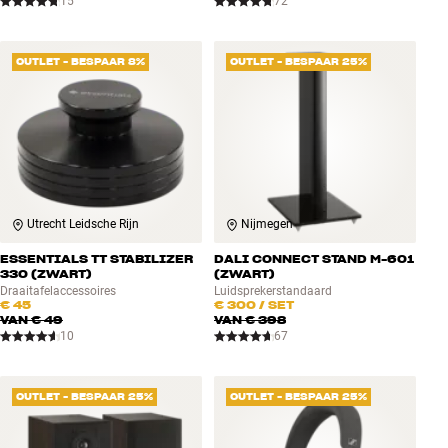
15
72
OUTLET - BESPAAR 8%
OUTLET - BESPAAR 25%
Utrecht Leidsche Rijn
Nijmegen
ESSENTIALS TT STABILIZER
DALI CONNECT STAND M-601
330 (ZWART)
(ZWART)
Draaitafelaccessoires
Luidsprekerstandaard
€ 45
€ 300
/ SET
VAN
€ 49
VAN
€ 398
10
67
OUTLET - BESPAAR 25%
OUTLET - BESPAAR 25%