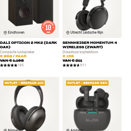
Eindhoven
Utrecht Leidsche Rijn
DALI OPTICON 2 MK2 (DARK
SENNHEISER MOMENTUM 4
OAK)
WIRELESS (ZWART)
Compacte luidspreker
Draadloze koptelefoon
€ 898
/ PAAR
€ 159
VAN
€ 1.198
VAN
€ 211
185
911
OUTLET - BESPAAR 11%
OUTLET - BESPAAR 38%
Nijmegen
Arnhem