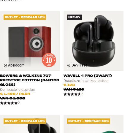
OUTLET - BESPAAR 12%
NIEUW
Apeldoorn
Den Haag
BOWERS & WILKINS 707
WAVELL 4 PRO (ZWART)
PRESTIGE EDITION (SANTOS
Draadloze in-ear koptelefoon
GLOSS)
€ 123
VAN
€ 129
Compacte luidspreker
€ 1.498
/ PAAR
6
VAN
€ 1.698
2
OUTLET - BESPAAR 15%
OUTLET - BESPAAR 50%