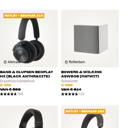
OUTLET - BESPAAR 21%
Alkmaar
Rotterdam
BANG & OLUFSEN BEOPLAY
BOWERS & WILKINS
HX (BLACK ANTHRACITE)
ASW608 (MATWIT)
Draadloze koptelefoon
Subwoofer
€ 475
€ 589
VAN
€ 599
VAN
€ 614
168
123
OUTLET - BESPAAR 10%