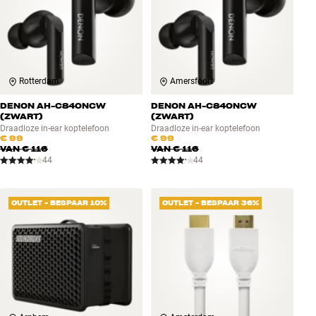
Rotterdam
Amersfoort
DENON AH-C840NCW
DENON AH-C840NCW
(ZWART)
(ZWART)
Draadloze in-ear koptelefoon
Draadloze in-ear koptelefoon
€ 99
€ 99
VAN
€ 116
VAN
€ 116
44
44
OUTLET - BESPAAR 10%
OUTLET - BESPAAR 36%