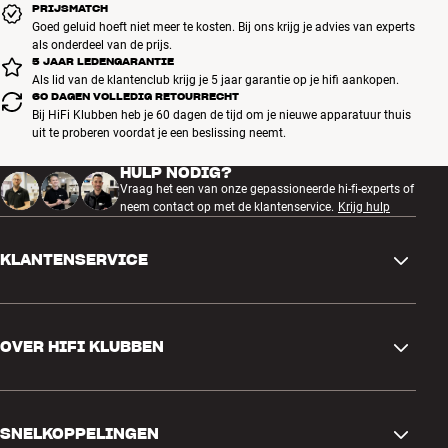
PRIJSMATCH
Goed geluid hoeft niet meer te kosten. Bij ons krijg je advies van experts
als onderdeel van de prijs.
5 JAAR LEDENGARANTIE
Als lid van de klantenclub krijg je 5 jaar garantie op je hifi aankopen.
60 DAGEN VOLLEDIG RETOURRECHT
Bij HiFi Klubben heb je 60 dagen de tijd om je nieuwe apparatuur thuis
uit te proberen voordat je een beslissing neemt.
HULP NODIG?
Vraag het een van onze gepassioneerde hi-fi-experts of
neem contact op met de klantenservice.
Krijg hulp
KLANTENSERVICE
Contactgegevens
OVER HIFI KLUBBEN
Vragen en antwoorden
Ruilen en retourneren
Winkel zoeken
Bestelling herroepen
SNELKOPPELINGEN
Over ons