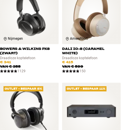
Nijmegen
Amersfoort
BOWERS & WILKINS PX8
DALI IO-8 (CARAMEL
(ZWART)
WHITE)
Draadloze koptelefoon
Draadloze koptelefoon
€ 341
€ 415
VAN
€ 355
VAN
€ 599
1129
150
OUTLET - BESPAAR 8%
OUTLET - BESPAAR 11%