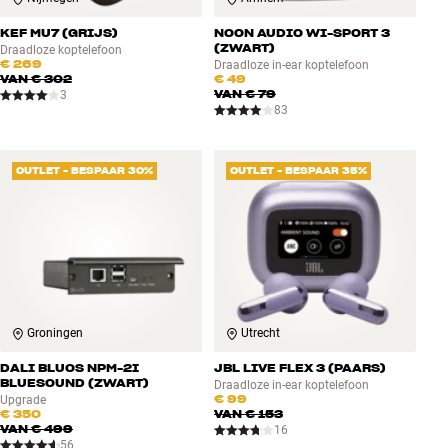
KEF MU7 (GRIJS)
NOON AUDIO WI-SPORT 3
(ZWART)
Draadloze koptelefoon
€ 269
Draadloze in-ear koptelefoon
VAN
€ 302
€ 49
VAN
€ 79
3
83
OUTLET - BESPAAR 30%
OUTLET - BESPAAR 35%
Groningen
Utrecht
DALI BLUOS NPM-2I
JBL LIVE FLEX 3 (PAARS)
BLUESOUND (ZWART)
Draadloze in-ear koptelefoon
€ 99
Upgrade
€ 350
VAN
€ 153
VAN
€ 499
16
56