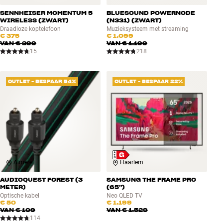
SENNHEISER MOMENTUM 5
BLUESOUND POWERNODE
WIRELESS (ZWART)
(N331) (ZWART)
Draadloze koptelefoon
Muzieksysteem met streaming
€ 375
€ 1.099
VAN
€ 399
VAN
€ 1.199
15
218
OUTLET - BESPAAR 54%
OUTLET - BESPAAR 22%
Almere
Haarlem
AUDIOQUEST FOREST (3
SAMSUNG THE FRAME PRO
METER)
(65")
Optische kabel
Neo QLED TV
€ 50
€ 1.199
VAN
€ 109
VAN
€ 1.529
114