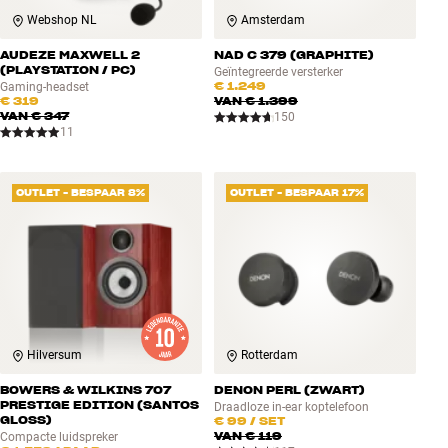
Webshop NL
Amsterdam
AUDEZE MAXWELL 2
NAD C 379 (GRAPHITE)
(PLAYSTATION / PC)
Geïntegreerde versterker
€ 1.249
Gaming-headset
€ 319
VAN
€ 1.399
VAN
€ 347
150
11
OUTLET - BESPAAR 8%
OUTLET - BESPAAR 17%
Hilversum
Rotterdam
BOWERS & WILKINS 707
DENON PERL (ZWART)
PRESTIGE EDITION (SANTOS
Draadloze in-ear koptelefoon
GLOSS)
€ 99
/ SET
VAN
€ 119
Compacte luidspreker