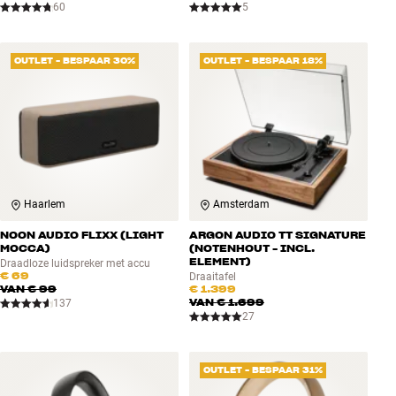
60
5
OUTLET - BESPAAR 30%
OUTLET - BESPAAR 18%
Haarlem
Amsterdam
NOON AUDIO FLIXX (LIGHT
ARGON AUDIO TT SIGNATURE
MOCCA)
(NOTENHOUT - INCL.
ELEMENT)
Draadloze luidspreker met accu
€ 69
Draaitafel
VAN
€ 99
€ 1.399
VAN
€ 1.699
137
27
OUTLET - BESPAAR 31%