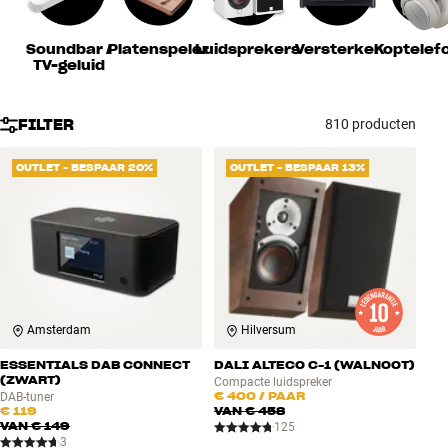
Accessoires
Soundbar /
Platenspeler
Luidsprekers
Versterker
Koptelef
TV-geluid
INSPIRATIE
MERKEN
FILTER
810 producten
NIEUW
OUTLET - BESPAAR 20%
OUTLET - BESPAAR 13%
AANBIEDINGEN
Winkels
Klantenservice
Inloggen
Amsterdam
Hilversum
Klantenservice
Bouw met geluid
ESSENTIALS DAB CONNECT
DALI ALTECO C-1 (WALNOOT)
(ZWART)
Compacte luidspreker
€ 400
/ PAAR
DAB-tuner
€ 119
VAN
€ 458
VAN
€ 149
125
3