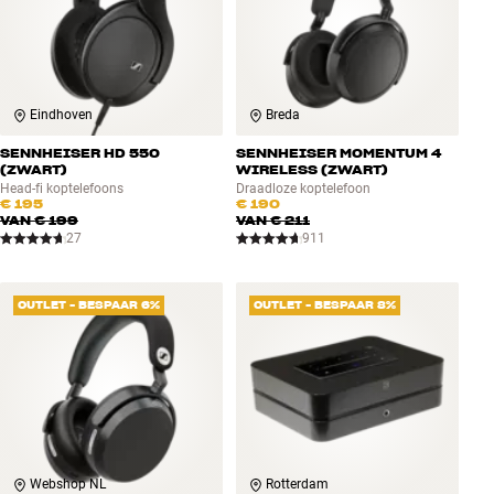
Eindhoven
Breda
SENNHEISER HD 550
SENNHEISER MOMENTUM 4
(ZWART)
WIRELESS (ZWART)
Head-fi koptelefoons
Draadloze koptelefoon
€ 195
€ 190
VAN
€ 199
VAN
€ 211
27
911
OUTLET - BESPAAR 6%
OUTLET - BESPAAR 8%
Webshop NL
Rotterdam