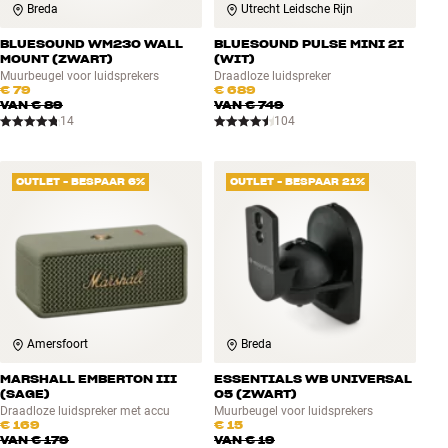
Breda
Utrecht Leidsche Rijn
BLUESOUND WM230 WALL
BLUESOUND PULSE MINI 2I
MOUNT (ZWART)
(WIT)
Muurbeugel voor luidsprekers
Draadloze luidspreker
€ 79
€ 689
VAN
€ 89
VAN
€ 749
14
104
OUTLET - BESPAAR 6%
OUTLET - BESPAAR 21%
Amersfoort
Breda
MARSHALL EMBERTON III
ESSENTIALS WB UNIVERSAL
(SAGE)
05 (ZWART)
Draadloze luidspreker met accu
Muurbeugel voor luidsprekers
€ 169
€ 15
VAN
€ 179
VAN
€ 19