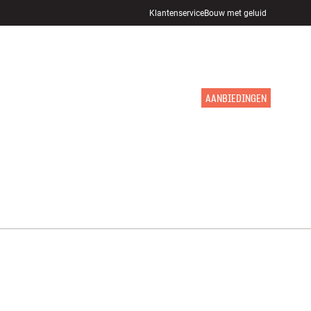
Klantenservice
Bouw met geluid
WINKELS
INLOGGEN
WINKELWAGEN
INSPIRATIE
MERKEN
NIEUW
AANBIEDINGEN