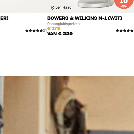
Den Haag
VER)
BOWERS & WILKINS M-1 (WIT)
Ophangluidsprekers
€ 179
21
VAN
€ 229