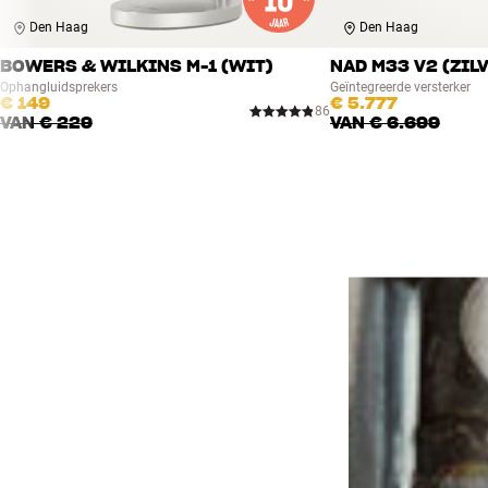
Den Haag
Den Haag
BOWERS & WILKINS M-1 (WIT)
NAD M33 V2 (ZIL
Ophangluidsprekers
Geïntegreerde versterker
€ 149
€ 5.777
86
VAN
€ 229
VAN
€ 6.699