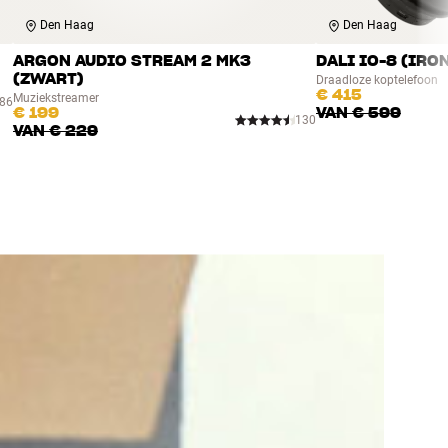
Den Haag
Den Haag
ARGON AUDIO STREAM 2 MK3
DALI IO-8 (IRO
(ZWART)
Draadloze koptelefoon
€ 415
Muziekstreamer
86
€ 199
VAN
€ 599
130
VAN
€ 229