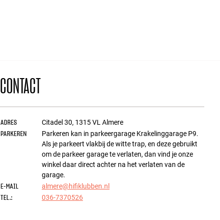
Accessoires
INSPIRATIE
MERKEN
CONTACT
NIEUW
AANBIEDINGEN
ADRES
Citadel 30
,
1315 VL
Almere
PARKEREN
Winkels
Parkeren kan in parkeergarage Krakelinggarage P9.
Klantenservice
Als je parkeert vlakbij de witte trap, en deze gebruikt
Inloggen
om de parkeer garage te verlaten, dan vind je onze
Klantenservice
winkel daar direct achter na het verlaten van de
Bouw met geluid
garage.
E-MAIL
almere@hifiklubben.nl
TEL.:
036-7370526