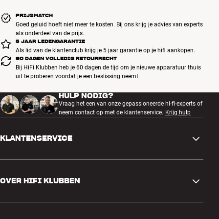
PRIJSMATCH
Goed geluid hoeft niet meer te kosten. Bij ons krijg je advies van experts
als onderdeel van de prijs.
5 JAAR LEDENGARANTIE
Als lid van de klantenclub krijg je 5 jaar garantie op je hifi aankopen.
60 DAGEN VOLLEDIG RETOURRECHT
Bij HiFi Klubben heb je 60 dagen de tijd om je nieuwe apparatuur thuis
uit te proberen voordat je een beslissing neemt.
HULP NODIG?
Vraag het een van onze gepassioneerde hi-fi-experts of
neem contact op met de klantenservice.
Krijg hulp
KLANTENSERVICE
Contactgegevens
OVER HIFI KLUBBEN
Vragen en antwoorden
Ruilen en retourneren
Winkel zoeken