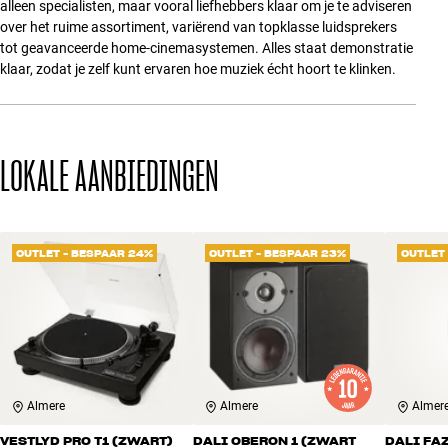
alleen specialisten, maar vooral liefhebbers klaar om je te adviseren
over het ruime assortiment, variërend van topklasse luidsprekers
tot geavanceerde home-cinemasystemen. Alles staat demonstratie
klaar, zodat je zelf kunt ervaren hoe muziek écht hoort te klinken.
LOKALE AANBIEDINGEN
OUTLET - BESPAAR 24%
OUTLET - BESPAAR 23%
OUTLET
Almere
Almere
Almer
VESTLYD PRO T1 (ZWART)
DALI OBERON 1 (ZWART
DALI FA