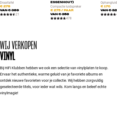
ESSENHOUT)
Draaitafel
Ophangluid
€ 279
€ 170
Compacte luidspreker
VAN
€ 369
€ 275
/ PAAR
VAN
€ 3
VAN
€ 358
21
478
WIJ VERKOPEN
VINYL
Bij HiFi Klubben hebben we ook een selectie van vinylplaten te koop.
Ervaar het authentieke, warme geluid van je favoriete albums en
ontdek nieuwe favorieten voor je collectie. Wij hebben zorgvuldig
geselecteerde titels, voor ieder wat wils. Kom langs en beleef echte
vinylmagie!