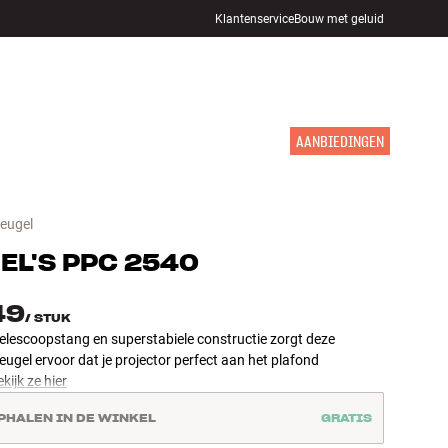
Klantenservice
Bouw met geluid
WINKELS
INLOGGEN
WINKELWAGEN
INSPIRATIE
MERKEN
NIEUW
AANBIEDINGEN
eugel
EL'S
PPC 2540
49
/
STUK
telescoopstang en superstabiele constructie zorgt deze
gel ervoor dat je projector perfect aan het plafond
kijk ze hier
PHALEN IN DE WINKEL
GRATIS