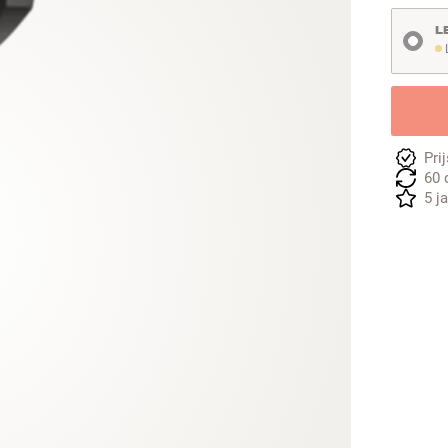
L
L
Pri
60 
5 j