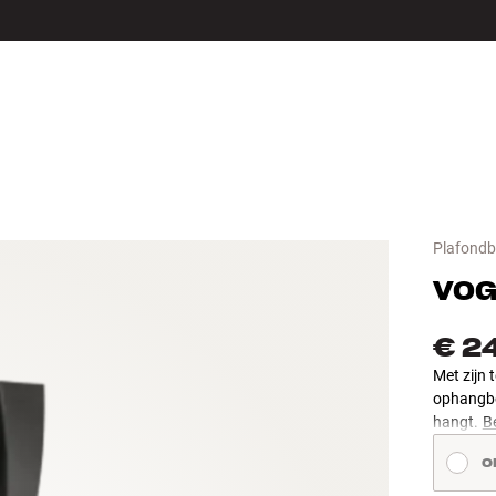
LS
ACCESSOIRES
Plafondb
VOG
€ 2
Met zijn 
ophangbeu
hangt.
Be
O