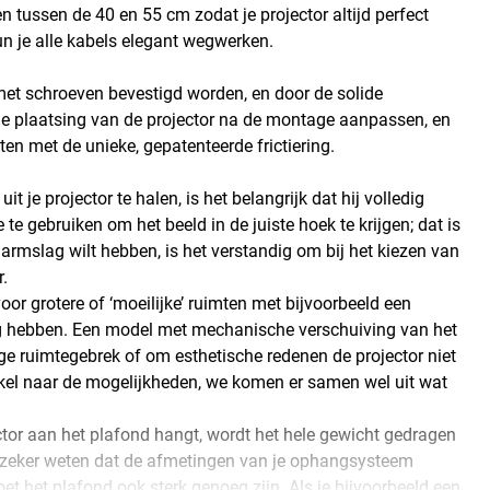
n tussen de 40 en 55 cm zodat je projector altijd perfect
un je alle kabels elegant wegwerken.
 met schroeven bevestigd worden, en door de solide
nt de plaatsing van de projector na de montage aanpassen, en
ten met de unieke, gepatenteerde frictiering.
je projector te halen, is het belangrijk dat hij volledig
 te gebruiken om het beeld in de juiste hoek te krijgen; dat is
 armslag wilt hebben, is het verstandig om bij het kiezen van
r.
or grotere of ‘moeilijke’ ruimten met bijvoorbeeld een
g hebben. Een model met mechanische verschuiving van het
ge ruimtegebrek of om esthetische redenen de projector niet
kel naar de mogelijkheden, we komen er samen wel uit wat
ector aan het plafond hangt, wordt het hele gewicht gedragen
 zeker weten dat de afmetingen van je ophangsysteem
moet het plafond ook sterk genoeg zijn. Als je bijvoorbeeld een