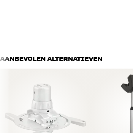
Gewicht (kg)
2,64
Gewicht verpakking (kg)
3,64
Afmetingen (verpakking)
27 x 15 x 43 cm (breedte x ho
ALGEMENE KARAKTERISTIEKEN
Plafondbeugel voor zwaardere projectoren De projector kan 360 graden 
telescoopstang Montagegaten Ø: 3,0 - 41,0 cm Minimale afstand tot pla
belasting: 25 kg Kleur: Zilver
AANBEVOLEN ALTERNATIEVEN