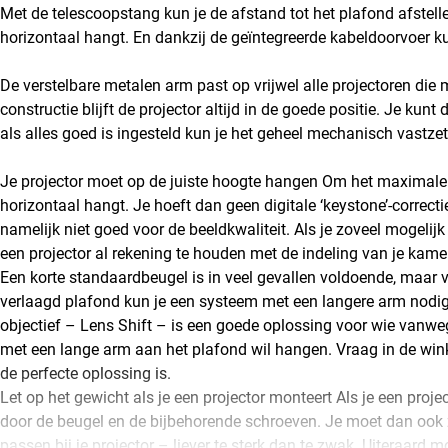
Met de telescoopstang kun je de afstand tot het plafond afstelle
horizontaal hangt. En dankzij de geïntegreerde kabeldoorvoer k
De verstelbare metalen arm past op vrijwel alle projectoren die
constructie blijft de projector altijd in de goede positie. Je ku
als alles goed is ingesteld kun je het geheel mechanisch vastzet
Je projector moet op de juiste hoogte hangen Om het maximale uit 
horizontaal hangt. Je hoeft dan geen digitale ‘keystone’-correctie
namelijk niet goed voor de beeldkwaliteit. Als je zoveel mogelijk
een projector al rekening te houden met de indeling van je kame
Een korte standaardbeugel is in veel gevallen voldoende, maar vo
verlaagd plafond kun je een systeem met een langere arm nodi
objectief – Lens Shift – is een goede oplossing voor wie vanwe
met een lange arm aan het plafond wil hangen. Vraag in de win
de perfecte oplossing is.
Let op het gewicht als je een projector monteert Als je een proj
door de beugel en de bijbehorende schroeven. Je moet dan ook
passen bij je projector – liever te sterk dan te zwak. Uiteraard 