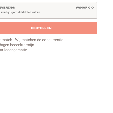
EVERING
VANAF € 0
Levertijd gemiddeld 3-4 weken
evertijd gemiddeld 3-4 weken
BESTELLEN
jsmatch - Wij matchen de concurrentie
dagen bedenktermijn
aar ledengarantie