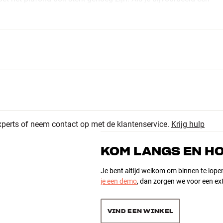
weleens problemen kunnen geven.
niet de bedoeling dat je nieuwe projector naar beneden komt en
xperts of neem contact op met de klantenservice.
Krijg hulp
KOM LANGS EN H
Je bent altijd welkom om binnen te lope
je een demo
, dan zorgen we voor een ext
VIND EEN WINKEL