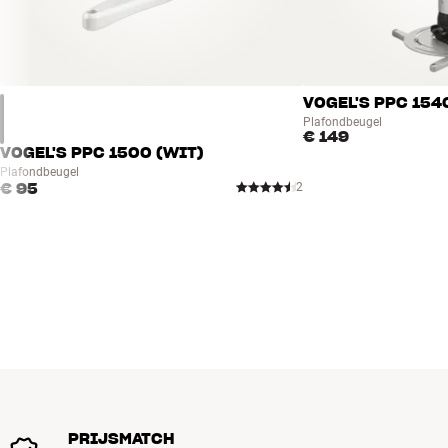
VOGEL'S PPC 154
Plafondbeugel
€ 149
VOGEL'S PPC 1500 (WIT)
Plafondbeugel
€ 95
2
PRIJSMATCH