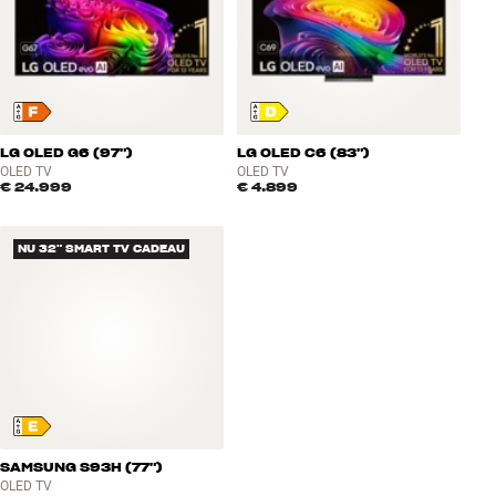
LG OLED G6 (97")
LG OLED C6 (83")
OLED TV
OLED TV
€ 24.999
€ 4.899
NU 32" SMART TV CADEAU
SAMSUNG S93H (77")
OLED TV