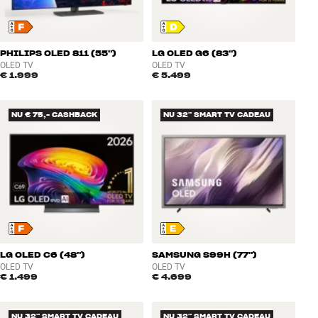
PHILIPS OLED 811 (55")
LG OLED G6 (83")
OLED TV
OLED TV
€ 1.999
€ 5.499
NU € 75,- CASHBACK
NU 32" SMART TV CADEAU
LG OLED C6 (48")
SAMSUNG S99H (77")
OLED TV
OLED TV
€ 1.499
€ 4.699
NU 32" SMART TV CADEAU
NU 32" SMART TV CADEAU