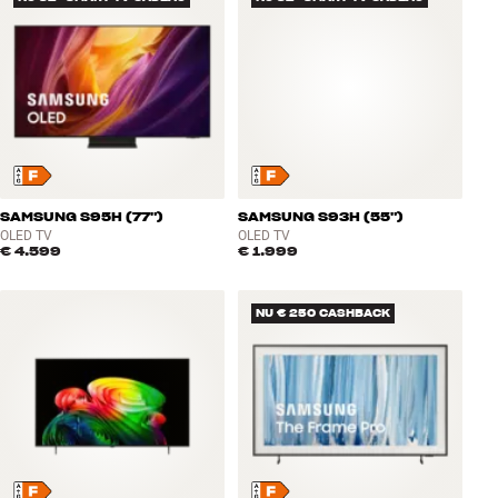
SAMSUNG S95H (77")
SAMSUNG S93H (55")
OLED TV
OLED TV
€ 4.599
€ 1.999
NU € 250 CASHBACK