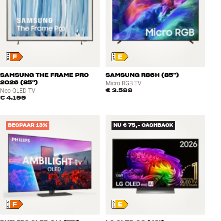
SAMSUNG THE FRAME PRO
SAMSUNG R86H (85")
2026 (85")
Micro RGB TV
€ 3.599
Neo QLED TV
€ 4.199
BESPAAR 13%
NU € 75,- CASHBACK