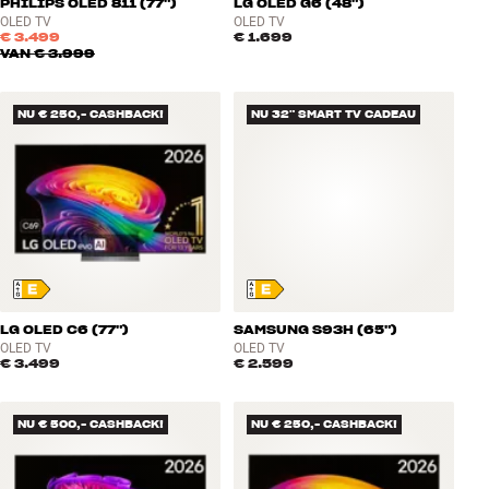
PHILIPS OLED 811 (77")
LG OLED G6 (48")
OLED TV
OLED TV
€ 3.499
€ 1.699
VAN
€ 3.999
NU € 250,- CASHBACK!
NU 32" SMART TV CADEAU
LG OLED C6 (77")
SAMSUNG S93H (65")
OLED TV
OLED TV
€ 3.499
€ 2.599
NU € 500,- CASHBACK!
NU € 250,- CASHBACK!