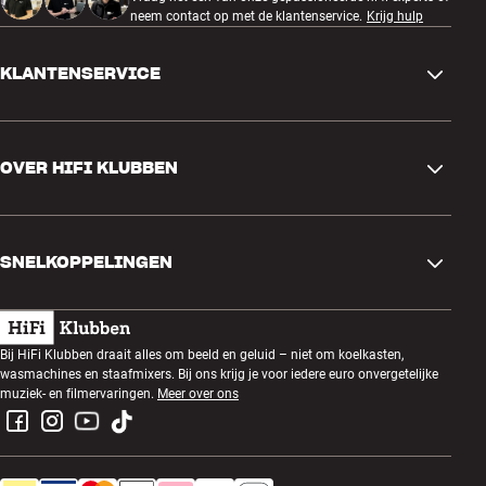
neem contact op met de klantenservice.
Krijg hulp
KLANTENSERVICE
Contactgegevens
OVER HIFI KLUBBEN
Vragen en antwoorden
Ruilen en retourneren
Winkel zoeken
Bestelling herroepen
SNELKOPPELINGEN
Over ons
Levering
Klantenclub
Cadeaubonnen
Algemene voorwaarden
Luisteravond
Bij HiFi Klubben draait alles om beeld en geluid – niet om koelkasten,
Bouwen met geluid
wasmachines en staafmixers. Bij ons krijg je voor iedere euro onvergetelijke
Privacybeleid
Prijsvragen
muziek- en filmervaringen.
Meer over ons
Montage en installatie
Werken bij HiFi Klubben
Huur een SOUNDBOKS