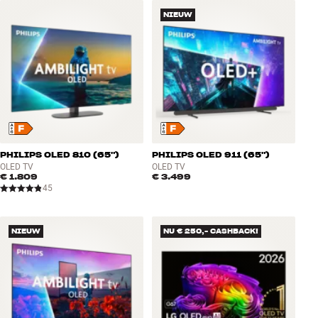
Accessoires
NIEUW
INSPIRATIE
MERKEN
NIEUW
PHILIPS OLED 810 (65")
PHILIPS OLED 911 (65")
AANBIEDINGEN
OLED TV
OLED TV
€ 1.809
€ 3.499
45
Winkels
Klantenservice
Inloggen
NIEUW
NU € 250,- CASHBACK!
Klantenservice
Bouw met geluid