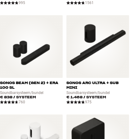
995
1561
SONOS BEAM (GEN 2) + ERA
SONOS ARC ULTRA + SUB
100 SL
MINI
Soundbarsysteem/bundel
Soundbarsysteem/bundel
€ 838
/ SYSTEEM
€ 1.468
/ SYSTEEM
760
975