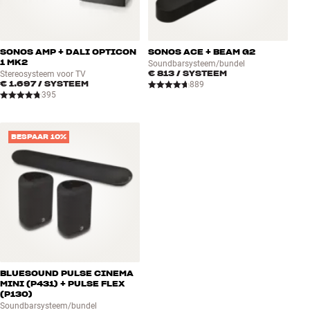
SONOS AMP + DALI OPTICON
SONOS ACE + BEAM G2
1 MK2
Soundbarsysteem/bundel
€ 813
/ SYSTEEM
Stereosysteem voor TV
€ 1.697
/ SYSTEEM
889
395
BESPAAR 10%
BLUESOUND PULSE CINEMA
MINI (P431) + PULSE FLEX
(P130)
Soundbarsysteem/bundel