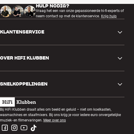
HULP NODIG?
Vraag het een van onze gepassioneerde hi-fi-experts of
neem contact op met de klantenservice.
Krijg hulp
KLANTENSERVICE
Contactgegevens
OVER HIFI KLUBBEN
Vragen en antwoorden
Ruilen en retourneren
Winkel zoeken
Bestelling herroepen
SNELKOPPELINGEN
Over ons
Levering
Klantenclub
Cadeaubonnen
Algemene voorwaarden
Luisteravond
Bij HiFi Klubben draait alles om beeld en geluid – niet om koelkasten,
Bouwen met geluid
wasmachines en staafmixers. Bij ons krijg je voor iedere euro onvergetelijke
Privacybeleid
Prijsvragen
muziek- en filmervaringen.
Meer over ons
Montage en installatie
Werken bij HiFi Klubben