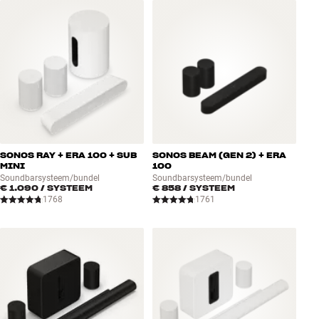
Accessoires
INSPIRATIE
MERKEN
NIEUW
SONOS RAY + ERA 100 + SUB
SONOS BEAM (GEN 2) + ERA
AANBIEDINGEN
MINI
100
Soundbarsysteem/bundel
Soundbarsysteem/bundel
€ 1.090
/ SYSTEEM
€ 858
/ SYSTEEM
Winkels
1768
1761
Klantenservice
Inloggen
Klantenservice
Bouw met geluid