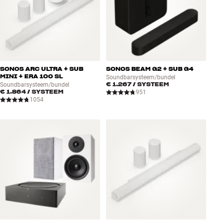
SONOS ARC ULTRA + SUB
SONOS BEAM G2 + SUB G4
MINI + ERA 100 SL
Soundbarsysteem/bundel
€ 1.267
/ SYSTEEM
Soundbarsysteem/bundel
€ 1.864
/ SYSTEEM
951
1054