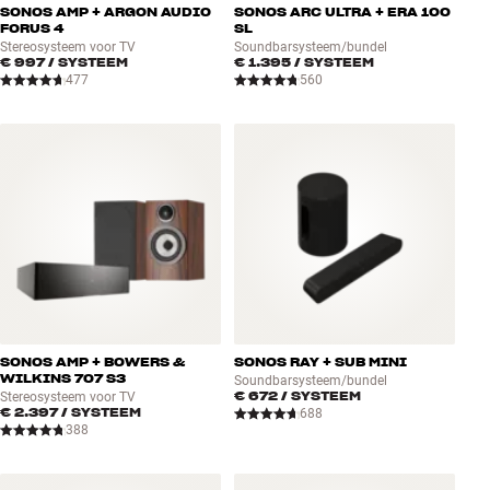
SONOS AMP + ARGON AUDIO
SONOS ARC ULTRA + ERA 100
FORUS 4
SL
Stereosysteem voor TV
Soundbarsysteem/bundel
€ 997
/ SYSTEEM
€ 1.395
/ SYSTEEM
477
560
SONOS AMP + BOWERS &
SONOS RAY + SUB MINI
WILKINS 707 S3
Soundbarsysteem/bundel
€ 672
/ SYSTEEM
Stereosysteem voor TV
€ 2.397
/ SYSTEEM
688
388