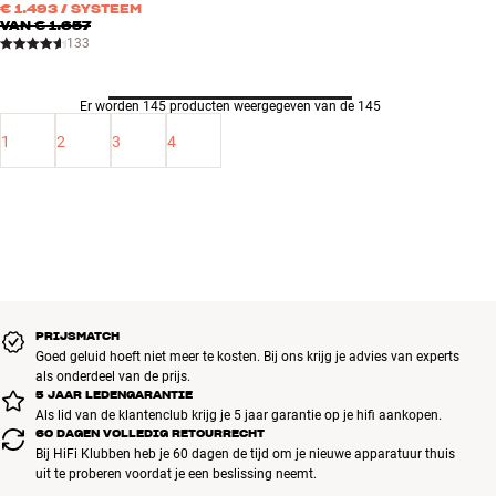
€ 1.493
/ SYSTEEM
VAN
€ 1.657
133
Er worden 145 producten weergegeven van de 145
1
2
3
4
PRIJSMATCH
Goed geluid hoeft niet meer te kosten. Bij ons krijg je advies van experts
als onderdeel van de prijs.
5 JAAR LEDENGARANTIE
Als lid van de klantenclub krijg je 5 jaar garantie op je hifi aankopen.
60 DAGEN VOLLEDIG RETOURRECHT
Bij HiFi Klubben heb je 60 dagen de tijd om je nieuwe apparatuur thuis
uit te proberen voordat je een beslissing neemt.