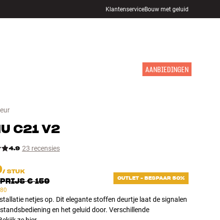
Klantenservice
Bouw met geluid
WINKELS
INLOGGEN
WINKELWAGEN
INSPIRATIE
MERKEN
NIEUW
AANBIEDINGEN
deur
NU
C21 V2
4.9
23 recensies
9
/
STUK
OUTLET - BESPAAR 50%
PRIJS
€ 159
 80
nstallatie netjes op. Dit elegante stoffen deurtje laat de signalen
standsbediening en het geluid door. Verschillende