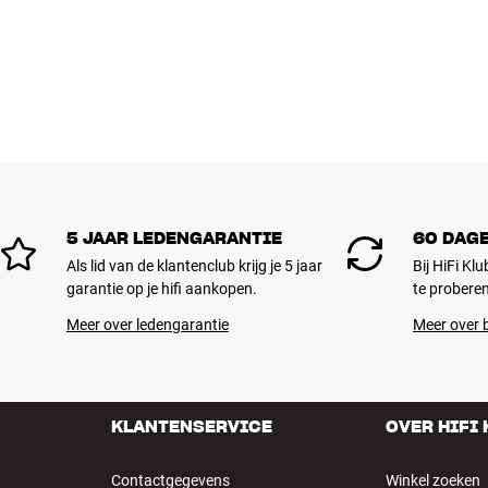
Alle producten van HiFi Klubben voor mu
gebouwd om jarenlang mee te gaan. Goe
BOEK EEN EXPERT
5 JAAR LEDENGARANTIE
60 DAG
Als lid van de klantenclub krijg je 5 jaar
Bij HiFi Kl
garantie op je hifi aankopen.
te proberen
Meer over ledengarantie
Meer over b
KLANTENSERVICE
OVER HIFI
Contactgegevens
Winkel zoeken