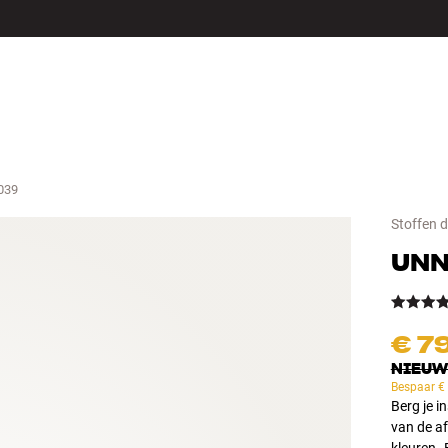
LS
ACCESSOIRES
039
Stoffen 
UN
€ 7
NIEUW
Bespaar
€
Berg je i
van de af