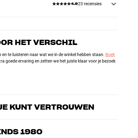
23 recensies
4.9
OOR HET VERSCHIL
n en te luisteren naar wat we in de winkel hebben staan.
Boek
ra goede ervaring en zetten we het juiste klaar voor je bezoek
JE KUNT VERTROUWEN
s die de producten door en door kennen en gepassioneerd zijn
ls home cinema. Vertel ons wat je zoekt, dan vinden we samen
INDS 1980
n en budget