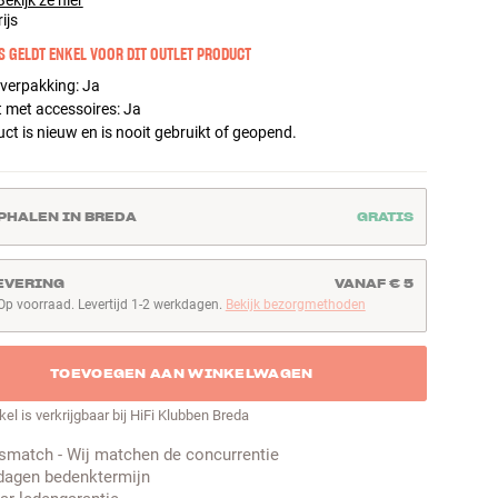
Bekijk ze hier
ijs
S GELDT ENKEL VOOR DIT OUTLET PRODUCT
 verpakking
:
Ja
 met accessoires
:
Ja
ct is nieuw en is nooit gebruikt of geopend.
PHALEN IN BREDA
GRATIS
EVERING
VANAF € 5
Op voorraad. Levertijd 1-2 werkdagen.
Bekijk bezorgmethoden
p voorraad. Levertijd 1-2 werkdagen
TOEVOEGEN AAN WINKELWAGEN
ikel is verkrijgbaar bij HiFi Klubben Breda
jsmatch - Wij matchen de concurrentie
dagen bedenktermijn