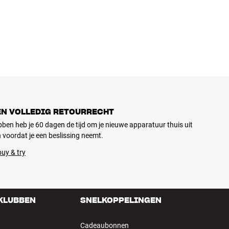
ziek, home cinema en tv zijn zorgvuldig geselecteerd en
d voor je portemonnee én het milieu.
EN VOLLEDIG RETOURRECHT
ubben heb je 60 dagen de tijd om je nieuwe apparatuur thuis uit
 voordat je een beslissing neemt.
uy & try
 KLUBBEN
SNELKOPPELINGEN
Cadeaubonnen