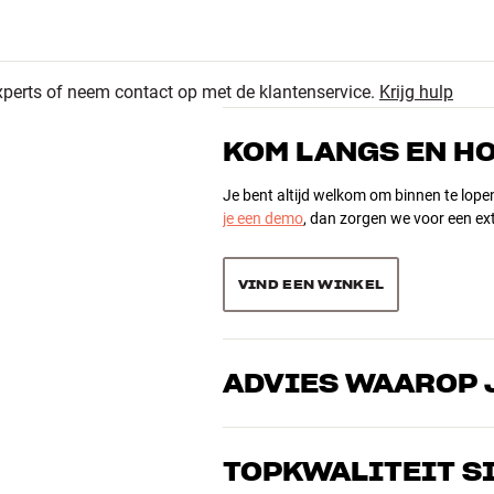
 230 v2, 231 v2)
xperts of neem contact op met de klantenservice.
Krijg hulp
21
4.9
KOM LANGS EN H
2
0
Je bent altijd welkom om binnen te lope
je een demo
, dan zorgen we voor een ext
23 recensies
0
0
VIND EEN WINKEL
Sorteer producten op
ADVIES WAAROP 
Onze medewerkers zijn echte liefhebber
over goed geluid – voor zowel muziek a
TOPKWALITEIT S
de perfecte oplossing voor jouw wense