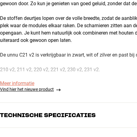
gewoon door. Zo kun je genieten van goed geluid, zonder dat de 
De stoffen deurtjes lopen over de volle breedte, zodat de aanbl
plek waar de modules elkaar raken. De scharnieren zitten aan de 
opengaan. Je kunt hem natuurlijk ook combineren met houten 
uiteraard ook gewoon open laten.
De unnu C21 v2 is verkrijgbaar in zwart, wit of zilver en past b
210 v2, 211 v2, 220 v2, 221 v2, 230 v2, 231 v2.
Meer informatie
Vind hier het nieuwe product
TECHNISCHE SPECIFICATIES