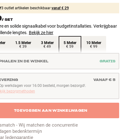
T
3 outlet artikelen beschikbaar
vanaf € 29
9
/
SET
e en solide signaalkabel voor budgetinstallaties. Verkrijgbaar
illende lengtes.
Bekijk ze hier
ter
1.5 Meter
3 Meter
5 Meter
10 Meter
€ 39
€ 49
€ 59
€ 99
PHALEN IN DE WINKEL
GRATIS
EVERING
VANAF € 5
Op werkdagen voor 16:00 besteld, morgen bezorgd!.
p werkdagen voor 16:00 besteld, morgen bezorgd!
kijk bezorgmethoden
TOEVOEGEN AAN WINKELWAGEN
jsmatch - Wij matchen de concurrentie
dagen bedenktermijn
aar ledengarantie