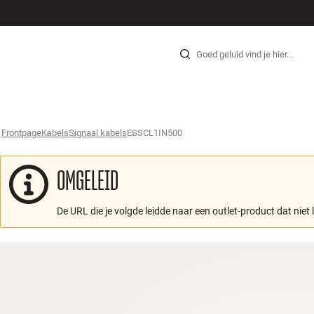
HI-FI
LUIDSPREKERS
PLATENSPELER
KOPTELEFOONS
SURROUND
TV
SYSTEEM
KABE
Skip to content
Frontpage
Kabels
›
Signaal kabels
›
ESSCL1IN500
›
OMGELEID
De URL die je volgde leidde naar een outlet-product dat niet 