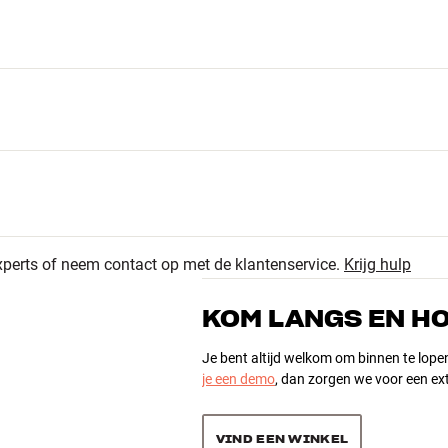
xperts of neem contact op met de klantenservice.
Krijg hulp
316
4.7
KOM LANGS EN H
59
14
Je bent altijd welkom om binnen te lope
je een demo
, dan zorgen we voor een ext
397 recensies
6
hoogte x diepte)
2
VIND EEN WINKEL