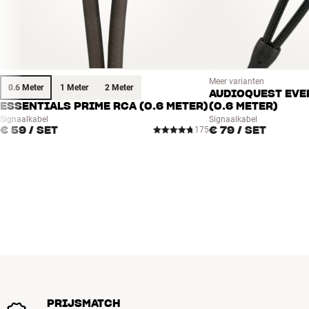
Meer varianten
0.6 Meter
1 Meter
2 Meter
AUDIOQUEST EVE
ESSENTIALS PRIME RCA (0.6 METER)
(0.6 METER)
Signaalkabel
Signaalkabel
€ 59
/ SET
€ 79
/ SET
175
PRIJSMATCH