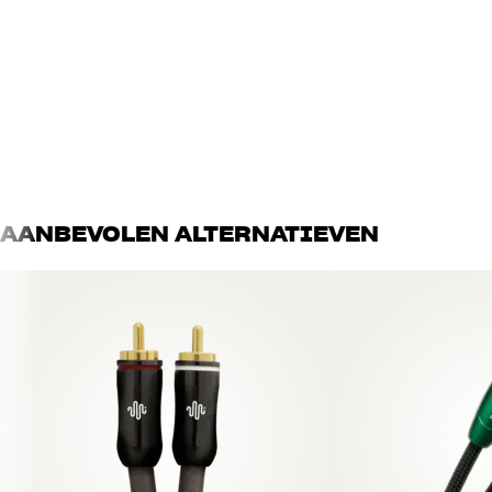
Multicore, 15 geleiders van 99,99% zuiver OFC-koper
Dubbele isolatie (OFC-kopergaas/aluminiumfolie)
Vergulde contactoppervlakken
Doorsnede: 6 mm
AANBEVOLEN ALTERNATIEVEN