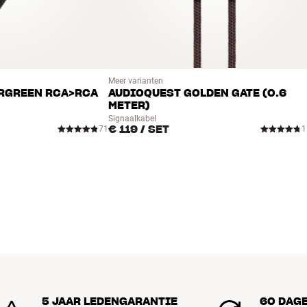
Meer varianten
RGREEN RCA>RCA
AUDIOQUEST GOLDEN GATE (0.6
METER)
Signaalkabel
€ 119
/ SET
71
1
5 JAAR LEDENGARANTIE
60 DAG