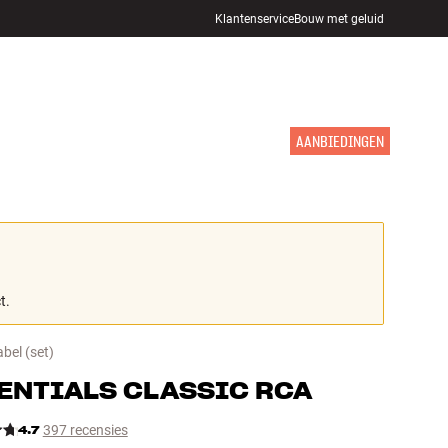
Klantenservice
Bouw met geluid
WINKELS
INLOGGEN
WINKELWAGEN
INSPIRATIE
MERKEN
NIEUW
AANBIEDINGEN
t.
abel
(set)
ENTIALS
CLASSIC RCA
4.7
397 recensies