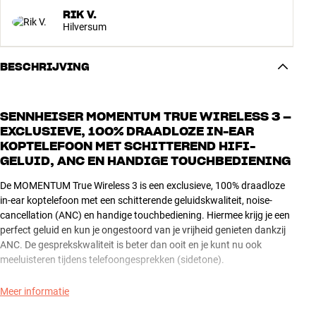
RIK V.
Hilversum
BESCHRIJVING
SENNHEISER MOMENTUM TRUE WIRELESS 3 –
EXCLUSIEVE, 100% DRAADLOZE IN-EAR
KOPTELEFOON MET SCHITTEREND HIFI-
GELUID, ANC EN HANDIGE TOUCHBEDIENING
De MOMENTUM True Wireless 3 is een exclusieve, 100% draadloze
in-ear koptelefoon met een schitterende geluidskwaliteit, noise-
cancellation (ANC) en handige touchbediening. Hiermee krijg je een
perfect geluid en kun je ongestoord van je vrijheid genieten dankzij
ANC. De gesprekskwaliteit is beter dan ooit en je kunt nu ook
meeluisteren tijdens telefoongesprekken (sidetone).
Zoals we van Sennheiser gewend zijn, stond de geluidskwaliteit
Meer informatie
centraal bij de ontwikkeling van de MOMENTUM True Wireless 3 –