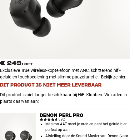
Accessoires
INSPIRATIE
MERKEN
NIEUW
€ 249
/
SET
AANBIEDINGEN
Exclusieve True Wireless-koptelefoon met ANC, schitterend hifi-
geluid en touchbediening met slimme pauzefunctie.
Bekijk ze hier
Winkels
DIT PRODUCT IS NIET MEER LEVERBAAR
Klantenservice
Dit product is niet langer beschikbaar bij HiFi Klubben. We raden in
Inloggen
plaats daarvan aan:
Klantenservice
Bouw met geluid
DENON PERL PRO
392
Masimo AAT meet je oren en past het geluid hier
perfect op aan
Afstelling door de Sound Master van Denon (voor