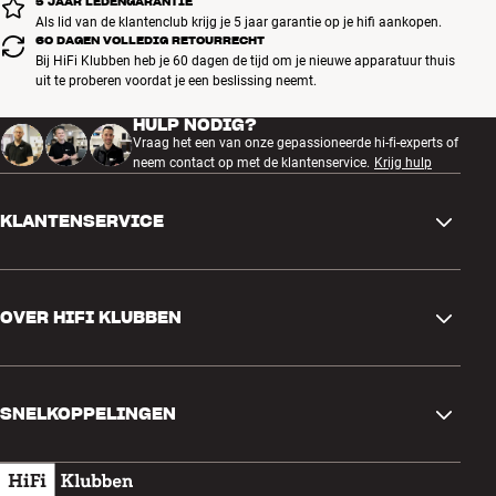
5 JAAR LEDENGARANTIE
Als lid van de klantenclub krijg je 5 jaar garantie op je hifi aankopen.
Afmetingen, oplaadetui: 7,0 x 4,5 x 3,5 cm (BxHxD)
60 DAGEN VOLLEDIG RETOURRECHT
Speciale Sennheiser Smart Control-app (iOS/Android)
Bij HiFi Klubben heb je 60 dagen de tijd om je nieuwe apparatuur thuis
*Qi-oplader apart verkrijgbaar.
uit te proberen voordat je een beslissing neemt.
HULP NODIG?
Vraag het een van onze gepassioneerde hi-fi-experts of
neem contact op met de klantenservice.
Krijg hulp
KLANTENSERVICE
Contactgegevens
OVER HIFI KLUBBEN
Vragen en antwoorden
Ruilen en retourneren
Winkel zoeken
Bestelling herroepen
SNELKOPPELINGEN
Over ons
Levering
Klantenclub
Cadeaubonnen
Algemene voorwaarden