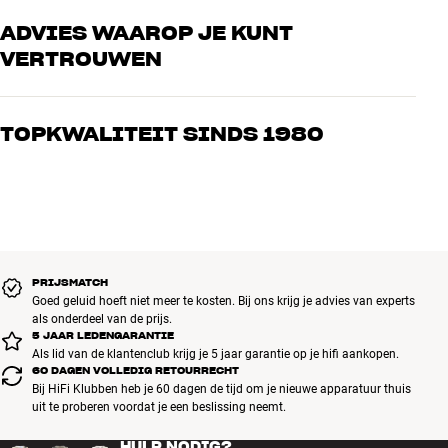
ADVIES WAAROP JE KUNT
VERTROUWEN
Onze medewerkers zijn echte liefhebbers die de producten door en
door kennen en gepassioneerd zijn over goed geluid – voor zowel
TOPKWALITEIT SINDS 1980
muziek als home cinema. Vertel ons wat je zoekt, dan vinden we
samen de perfecte oplossing voor jouw wensen en budget
Alle producten van HiFi Klubben voor muziek, home cinema en tv
zijn zorgvuldig geselecteerd en gebouwd om jarenlang mee te gaan.
Goed voor je portemonnee én het milieu.
BOEK EEN EXPERT
PRIJSMATCH
Goed geluid hoeft niet meer te kosten. Bij ons krijg je advies van experts
als onderdeel van de prijs.
5 JAAR LEDENGARANTIE
Als lid van de klantenclub krijg je 5 jaar garantie op je hifi aankopen.
60 DAGEN VOLLEDIG RETOURRECHT
Bij HiFi Klubben heb je 60 dagen de tijd om je nieuwe apparatuur thuis
uit te proberen voordat je een beslissing neemt.
HULP NODIG?