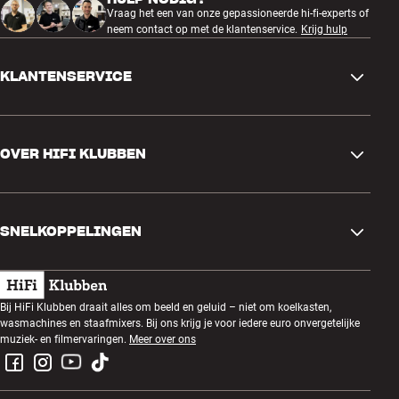
Vraag het een van onze gepassioneerde hi-fi-experts of
neem contact op met de klantenservice.
Krijg hulp
KLANTENSERVICE
Contactgegevens
OVER HIFI KLUBBEN
Vragen en antwoorden
Ruilen en retourneren
Winkel zoeken
Bestelling herroepen
SNELKOPPELINGEN
Over ons
Levering
Klantenclub
Cadeaubonnen
Algemene voorwaarden
Luisteravond
Bij HiFi Klubben draait alles om beeld en geluid – niet om koelkasten,
Bouwen met geluid
wasmachines en staafmixers. Bij ons krijg je voor iedere euro onvergetelijke
Privacybeleid
Prijsvragen
muziek- en filmervaringen.
Meer over ons
Montage en installatie
Werken bij HiFi Klubben
Huur een SOUNDBOKS