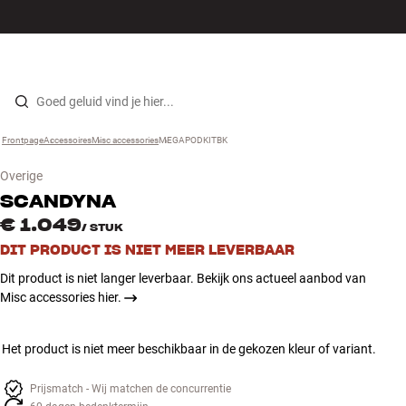
Hi-fi
MENU
WINKELS
INLOGGEN
WINKELWAGEN
Luidsprekers
Skip to content
Frontpage
Accessoires
›
Misc accessories
›
MEGAPODKITBK
›
Platenspeler
Overige
Koptelefoons
SCANDYNA
€ 1.049
/
STUK
Surround
DIT PRODUCT IS NIET MEER LEVERBAAR
Dit product is niet langer leverbaar. Bekijk ons actueel aanbod van
Tv
Misc accessories hier.
Systeem
Het product is niet meer beschikbaar in de gekozen kleur of variant.
Kabels
Prijsmatch - Wij matchen de concurrentie