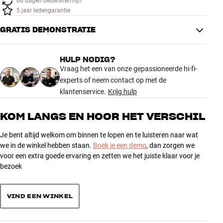
60 dagen bedenktermijn
Accessoires
5 jaar ledengarantie
GRATIS DEMONSTRATIE
INSPIRATIE
MERKEN
HULP NODIG?
Vraag het een van onze gepassioneerde hi-fi-
experts of neem contact op met de
NIEUW
klantenservice.
Krijg hulp
AANBIEDINGEN
KOM LANGS EN HOOR HET VERSCHIL
Winkels
Je bent altijd welkom om binnen te lopen en te luisteren naar wat
Klantenservice
we in de winkel hebben staan.
Boek je een demo
, dan zorgen we
Inloggen
voor een extra goede ervaring en zetten we het juiste klaar voor je
Klantenservice
bezoek
Bouw met geluid
VIND EEN WINKEL