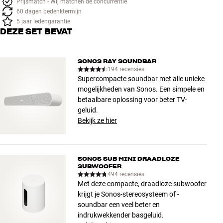
Prijsmatch - Wij matchen de concurrentie
60 dagen bedenktermijn
5 jaar ledengarantie
DEZE SET BEVAT
SONOS RAY SOUNDBAR
194 recensies
Supercompacte soundbar met alle unieke
mogelijkheden van Sonos. Een simpele en
betaalbare oplossing voor beter TV-
geluid.
Bekijk ze hier
SONOS SUB MINI DRAADLOZE
SUBWOOFER
494 recensies
Met deze compacte, draadloze subwoofer
krijgt je Sonos-stereosysteem of -
soundbar een veel beter en
indrukwekkender basgeluid.