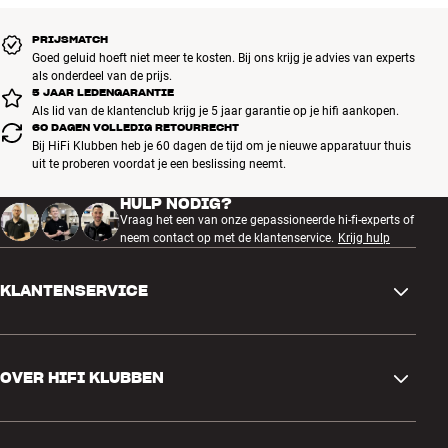
PRIJSMATCH
Goed geluid hoeft niet meer te kosten. Bij ons krijg je advies van experts
als onderdeel van de prijs.
5 JAAR LEDENGARANTIE
Als lid van de klantenclub krijg je 5 jaar garantie op je hifi aankopen.
60 DAGEN VOLLEDIG RETOURRECHT
Bij HiFi Klubben heb je 60 dagen de tijd om je nieuwe apparatuur thuis
uit te proberen voordat je een beslissing neemt.
HULP NODIG?
Vraag het een van onze gepassioneerde hi-fi-experts of
neem contact op met de klantenservice.
Krijg hulp
KLANTENSERVICE
Contactgegevens
OVER HIFI KLUBBEN
Vragen en antwoorden
Ruilen en retourneren
Winkel zoeken