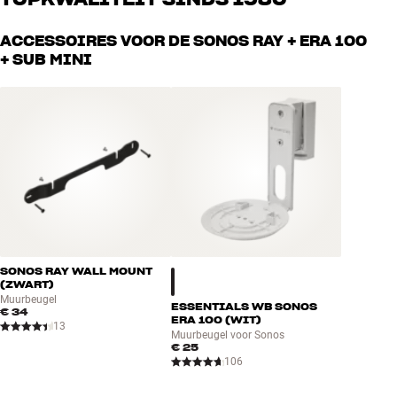
muziek als home cinema. Vertel ons wat je zoekt, dan vinden we
samen de perfecte oplossing voor jouw wensen en budget
Alle producten van HiFi Klubben voor muziek, home cinema en tv
ACCESSOIRES VOOR DE SONOS RAY + ERA 100
zijn zorgvuldig geselecteerd en gebouwd om jarenlang mee te gaan.
+ SUB MINI
Goed voor je portemonnee én het milieu.
BOEK EEN EXPERT
SONOS RAY WALL MOUNT
(ZWART)
Muurbeugel
ESSENTIALS WB SONOS
€ 34
ERA 100 (WIT)
13
Muurbeugel voor Sonos
€ 25
106