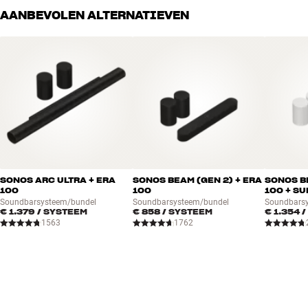
AANBEVOLEN ALTERNATIEVEN
SONOS ARC ULTRA + ERA
SONOS BEAM (GEN 2) + ERA
SONOS BE
100
100
100 + SU
Soundbarsysteem/bundel
Soundbarsysteem/bundel
Soundbars
€ 1.379
/ SYSTEEM
€ 858
/ SYSTEEM
€ 1.354
/
1563
1762