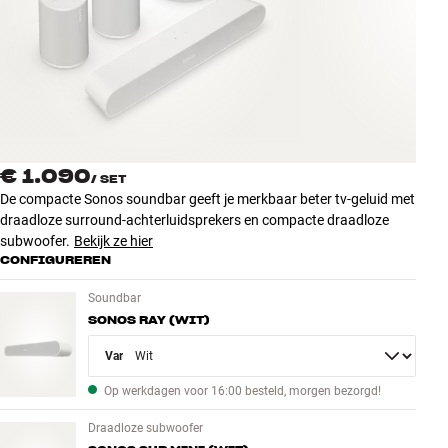
Accessoires
INSPIRATIE
MERKEN
NIEUW
€ 1.090
/
SET
De compacte Sonos soundbar geeft je merkbaar beter tv-geluid met
AANBIEDINGEN
draadloze surround-achterluidsprekers en compacte draadloze
subwoofer.
Bekijk ze hier
CONFIGUREREN
Winkels
Klantenservice
Soundbar
Inloggen
SONOS RAY (WIT)
Klantenservice
Bouw met geluid
Variant
Op werkdagen voor 16:00 besteld, morgen bezorgd!
Draadloze subwoofer