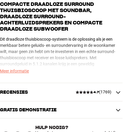
COMPACTE DRAADLOZE SURROUND
THUISBIOSCOOP MET SOUNDBAR,
DRAADLOZE SURROUND-
ACHTERLUIDSPREKERS EN COMPACTE
DRAADLOZE SUBWOOFER
Dit draadloze thuisbioscoop-systeem is de oplossing als je een
merkbaar betere geluids- en surroundervaring in de woonkamer
wilt, maar geen zin hebt om te investeren in een echte surround-
thuisbioscoop met receiver en losse luidsprekers. Met
surroundgeluid in 5.1.2 kanalen krijg je een geweldig
surroundgevoel, of je nu films, concerten, gaming of iets anders op
Meer informatie
het programma hebt staan.
De Sonos Ray is Sonos' meest compacte soundbar en past perfect
RECENSIES
(
1769
)
4.7
bij kleinere woonkamers en tv's. Wanneer je, zoals hier, een
compacte draadloze Sonos Sub Mini en twee draadloze Sonos Era
100 als surround-achterluidsprekers toevoegt, krijg je een compleet
GRATIS DEMONSTRATIE
4.7
surroundsysteem met een diepe en volle bas, die prima past bij een
kleinere woonkamer. Je bent tegelijkertijd verlost van de
ingewikkelde installatie en lange luidsprekerkabels door de
HULP NODIG?
1769 recensies