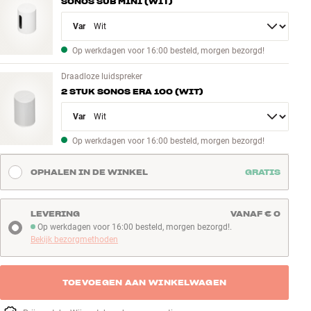
SONOS SUB MINI (WIT)
Variant
Op werkdagen voor 16:00 besteld, morgen bezorgd!
Draadloze luidspreker
2 STUK SONOS ERA 100 (WIT)
Variant
Op werkdagen voor 16:00 besteld, morgen bezorgd!
OPHALEN IN DE WINKEL
GRATIS
LEVERING
VANAF € 0
Op werkdagen voor 16:00 besteld, morgen bezorgd!.
Op werkdagen voor 16:00 besteld, morgen bezorgd!
Bekijk bezorgmethoden
TOEVOEGEN AAN WINKELWAGEN