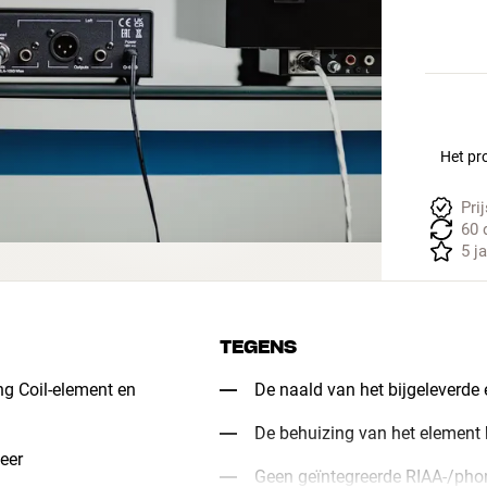
Het pro
Pri
60 
5 j
TEGENS
ng Coil-element en
De naald van het bijgeleverde
De behuizing van het element
eer
Geen geïntegreerde RIAA-/phon