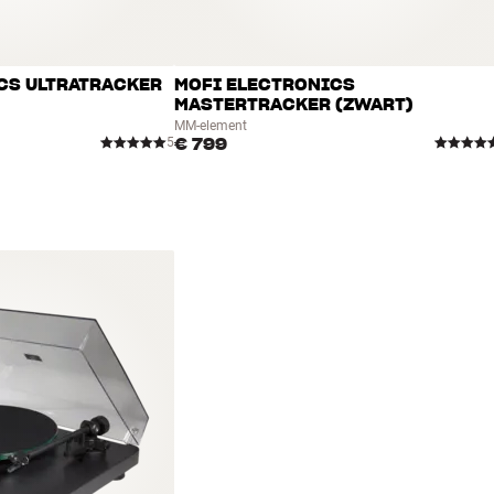
cht van 7-10 gram
CS ULTRATRACKER
MOFI ELECTRONICS
MASTERTRACKER (ZWART)
MM-element
8 RPM (ronde riem, voor 78-toerenplaten heb je een speciaal
€ 799
5
t E RCA – kan vervangen worden door ander model)*
ct RIAA-versterkers (S3 B/DS 3 B) heb je Connect it Phono Mini XLR
 wij het gratis en voor niets op je draaitafel. HiFi Klubben levert
contact op met de dichtstbijzijnde winkel voor meer informatie.