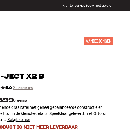
Klantenservice
Bouw met geluid
WINKELS
INLOGGEN
WINKELWAGEN
INSPIRATIE
MERKEN
NIEUW
AANBIEDINGEN
l
-JECT
X2 B
5.0
3 recensies
.599
/
STUK
nende draaitafel met geheel gebalanceerde constructie en
eit tot in de kleinste details. Speelklaar geleverd, met Ortofon
nt.
Bekijk ze hier
RODUCT IS NIET MEER LEVERBAAR