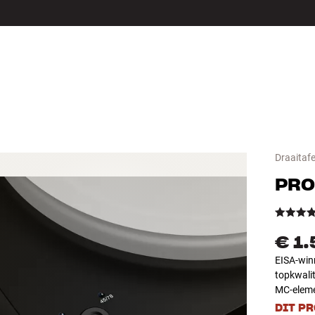
LS
ACCESSOIRES
Draaitafe
PRO
€ 1
EISA-win
topkwalit
MC-eleme
DIT P