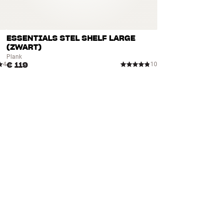
ESSENTIALS STEL SHELF LARGE
(ZWART)
Plank
€ 119
4
10