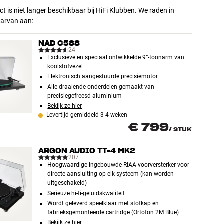
ct is niet langer beschikbaar bij HiFi Klubben. We raden in
aarvan aan:
NAD C588
24
Exclusieve en speciaal ontwikkelde 9”-toonarm van
koolstofvezel
Elektronisch aangestuurde precisiemotor
Alle draaiende onderdelen gemaakt van
precisiegefreesd aluminium
Bekijk ze hier
Levertijd gemiddeld 3-4 weken
€ 799
/
STUK
ARGON AUDIO TT-4 MK2
207
Hoogwaardige ingebouwde RIAA-voorversterker voor
directe aansluiting op elk systeem (kan worden
uitgeschakeld)
Serieuze hi-fi-geluidskwaliteit
Wordt geleverd speelklaar met stofkap en
fabrieksgemonteerde cartridge (Ortofon 2M Blue)
Bekijk ze hier