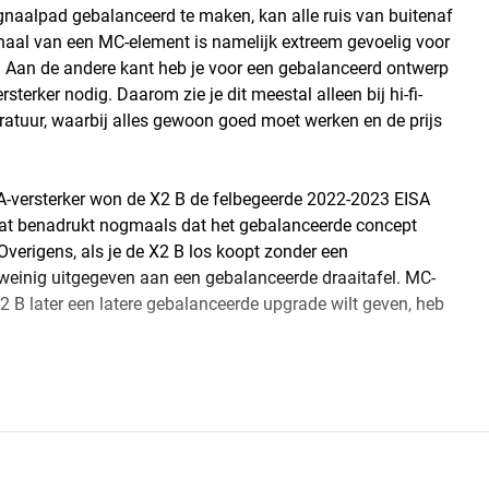
gnaalpad gebalanceerd te maken, kan alle ruis van buitenaf
naal van een MC-element is namelijk extreem gevoelig voor
gen. Aan de andere kant heb je voor een gebalanceerd ontwerp
erker nodig. Daarom zie je dit meestal alleen bij hi-fi-
aratuur, waarbij alles gewoon goed moet werken en de prijs
versterker won de X2 B de felbegeerde 2022-2023 EISA
 dat benadrukt nogmaals dat het gebalanceerde concept
 Overigens, als je de X2 B los koopt zonder een
weinig uitgegeven aan een gebalanceerde draaitafel. MC-
X2 B later een latere gebalanceerde upgrade wilt geven, heb
ng op je interieur, zonder dat hij te dominant aanwezig is.
k goed uit mag zien, dan is de X2 B een uitstekende keuze.