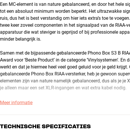
Een MC-element is van nature gebalanceerd, en door het hele si
tot een absoluut minimum worden beperkt. Het ultrazwakke sig
ruis, dus het is best verstandig om hier iets extra’s toe te voe
twee keer zoveel componenten in het signaalpad van de RIAA-verst
apparatuur die wat steviger is geprijsd of bij professionele app
minder belangrijk is.
Samen met de bijpassende gebalanceerde Phono Box S3 B RIAA-
Award voor ‘Beste Product’ in de categorie ‘Vinylsystemen’. En
werkt en dat je hiermee heel veel goed geluid voor je geld krijgt.
gebalanceerde Phono Box RIAA-versterker, heb je gewoon super
elementen zijn van nature namelijk gebalanceerd, dus als je je 
je alleen maar een set XLR-ingangen en wat extra kabel nodig.
MOOI EN ELEGANT ONTWERP
Meer informatie
Met zijn mooie en stijlvolle ontwerp is de X2 B echt een aanvulli
Als je goed vinylgeluid wilt en tegelijkertijd vindt dat het er oo
TECHNISCHE SPECIFICATIES