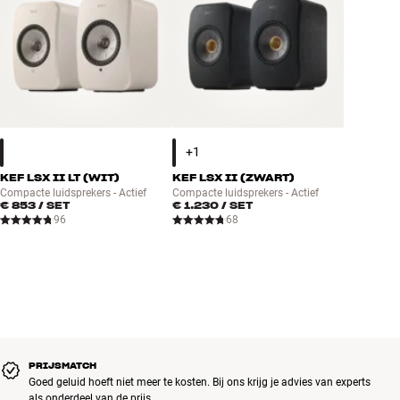
KEF LSX II LT (WIT)
KEF LSX II (ZWART)
Compacte luidsprekers - Actief
Compacte luidsprekers - Actief
€ 853
/ SET
€ 1.230
/ SET
96
68
PRIJSMATCH
Goed geluid hoeft niet meer te kosten. Bij ons krijg je advies van experts
als onderdeel van de prijs.