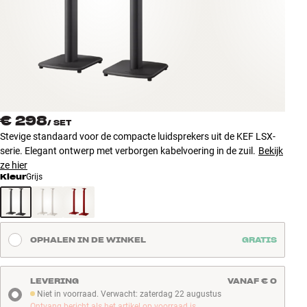
Accessoires
INSPIRATIE
MERKEN
NIEUW
€ 298
/
SET
Stevige standaard voor de compacte luidsprekers uit de KEF LSX-
AANBIEDINGEN
serie. Elegant ontwerp met verborgen kabelvoering in de zuil.
Bekijk
ze hier
Kleur
Grijs
Winkels
Klantenservice
Inloggen
Klantenservice
OPHALEN IN DE WINKEL
GRATIS
Bouw met geluid
LEVERING
VANAF € 0
Niet in voorraad. Verwacht: zaterdag 22 augustus
Niet in voorraad. Verwacht: zaterdag 22 augustus
Ontvang bericht als het artikel op voorraad is