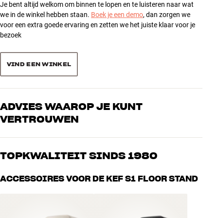
Schroefgaten in de bovenplaat voor bevestiging van luidsprekers
Je bent altijd welkom om binnen te lopen en te luisteren naar wat
2
0
we in de winkel hebben staan.
Boek je een demo
, dan zorgen we
Zuil met ruimte voor kabels
voor een extra goede ervaring en zetten we het juiste klaar voor je
1
De zuil kan met zand worden gevuld voor nog meer demping
0
bezoek
Materiaal: aluminium
Hoogte: 68,3 cm
Sorteer producten op
Onderplaat: 20,8 x 25,1 cm (BxH)
VIND EEN WINKEL
Inclusief verstelbare rubberen voetjes en schroeven
Gewicht: 2,9 kg (per stuk)
ADVIES WAAROP JE KUNT
VERTROUWEN
Onze medewerkers zijn echte liefhebbers die de producten door en
door kennen en gepassioneerd zijn over goed geluid – voor zowel
TOPKWALITEIT SINDS 1980
muziek als home cinema. Vertel ons wat je zoekt, dan vinden we
samen de perfecte oplossing voor jouw wensen en budget
Alle producten van HiFi Klubben voor muziek, home cinema en tv
ACCESSOIRES VOOR DE KEF S1 FLOOR STAND
zijn zorgvuldig geselecteerd en gebouwd om jarenlang mee te gaan.
Goed voor je portemonnee én het milieu.
BOEK EEN EXPERT