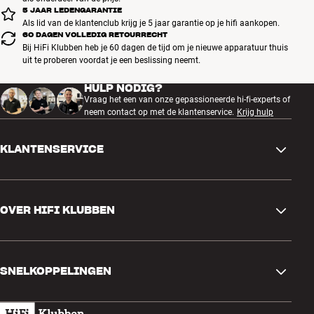
5 JAAR LEDENGARANTIE
Als lid van de klantenclub krijg je 5 jaar garantie op je hifi aankopen.
60 DAGEN VOLLEDIG RETOURRECHT
Bij HiFi Klubben heb je 60 dagen de tijd om je nieuwe apparatuur thuis
uit te proberen voordat je een beslissing neemt.
HULP NODIG?
Vraag het een van onze gepassioneerde hi-fi-experts of
neem contact op met de klantenservice.
Krijg hulp
KLANTENSERVICE
Contactgegevens
OVER HIFI KLUBBEN
Vragen en antwoorden
Ruilen en retourneren
Winkel zoeken
Bestelling herroepen
SNELKOPPELINGEN
Over ons
Levering
Klantenclub
Cadeaubonnen