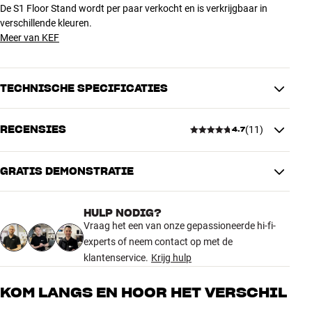
De S1 Floor Stand wordt per paar verkocht en is verkrijgbaar in
verschillende kleuren.
Meer van KEF
TECHNISCHE SPECIFICATIES
RECENSIES
(
11
)
4.7
AFMETINGEN EN DESIGN
Kleur
Grijs
Gewicht (kg)
3
GRATIS DEMONSTRATIE
4.7
Gewicht verpakking (kg)
3,7
35,5 x 7,5 x 74 cm (breedte x
Afmetingen (verpakking)
HULP NODIG?
hoogte x diepte)
11 recensies
Vraag het een van onze gepassioneerde hi-fi-
20,8 x 68,3 x 25,1 cm (breedte x
Afmetingen (product)
experts of neem contact op met de
hoogte x diepte)
klantenservice.
Krijg hulp
5
9
ALGEMENE KARAKTERISTIEKEN
4
1
KOM LANGS EN HOOR HET VERSCHIL
Vloerstandaard voor de KEF LSX II / LSX II LT
3
1