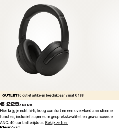
Accessoires
INSPIRATIE
MERKEN
NIEUW
AANBIEDINGEN
Winkels
Klantenservice
Inloggen
OUTLET
Klantenservice
10 outlet artikelen beschikbaar
vanaf € 188
Bouw met geluid
€ 229
/
STUK
Hier krijg je echt hi-fi, hoog comfort en een overvloed aan slimme
functies, inclusief superieure gesprekskwaliteit en geavanceerde
ANC. 40 uur batterijduur.
Bekijk ze hier
Kleur
Zwart