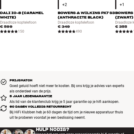
DALI IO-8 (CARAMEL
BOWERS & WILKINS PX7 S3
BOWERS 
WHITE)
(ANTHRACITE BLACK)
(ZWART)
Draadloze koptelefoon
Draadloze koptelefoon
Draadloze 
€ 599
€ 349
€ 355
150
490
PRIJSMATCH
Goed geluid hoeft niet meer te kosten. Bij ons krijg je advies van experts
als onderdeel van de prijs.
5 JAAR LEDENGARANTIE
Als lid van de klantenclub krijg je 5 jaar garantie op je hifi aankopen.
60 DAGEN VOLLEDIG RETOURRECHT
Bij HiFi Klubben heb je 60 dagen de tijd om je nieuwe apparatuur thuis
uit te proberen voordat je een beslissing neemt.
HULP NODIG?