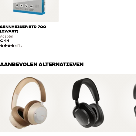
SENNHEISER BTD 700
(ZWART)
Adapter
€ 44
15
AANBEVOLEN ALTERNATIEVEN