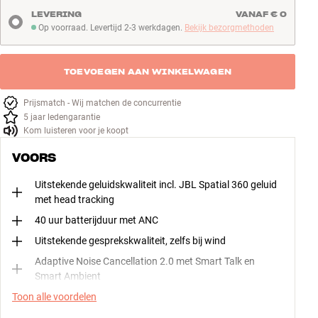
LEVERING
VANAF € 0
Op voorraad. Levertijd 2-3 werkdagen.
Bekijk bezorgmethoden
Op voorraad. Levertijd 2-3 werkdagen
TOEVOEGEN AAN WINKELWAGEN
Prijsmatch - Wij matchen de concurrentie
5 jaar ledengarantie
Kom luisteren voor je koopt
VOORS
Uitstekende geluidskwaliteit incl. JBL Spatial 360 geluid
met head tracking
40 uur batterijduur met ANC
Uitstekende gesprekskwaliteit, zelfs bij wind
Adaptive Noise Cancellation 2.0 met Smart Talk en
Smart Ambient
Toon alle voordelen