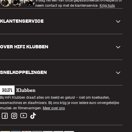
Vraag het een van onze gepassioneerde hi-fi-experts of
neem contact op met de klantenservice.
Krijg hulp
KLANTENSERVICE
Contactgegevens
OVER HIFI KLUBBEN
Vragen en antwoorden
Ruilen en retourneren
Winkel zoeken
Bestelling herroepen
SNELKOPPELINGEN
Over ons
Levering
Klantenclub
Cadeaubonnen
Algemene voorwaarden
Luisteravond
Bij HiFi Klubben draait alles om beeld en geluid – niet om koelkasten,
Bouwen met geluid
wasmachines en staafmixers. Bij ons krijg je voor iedere euro onvergetelijke
Privacybeleid
Prijsvragen
muziek- en filmervaringen.
Meer over ons
Montage en installatie
Werken bij HiFi Klubben
Huur een SOUNDBOKS