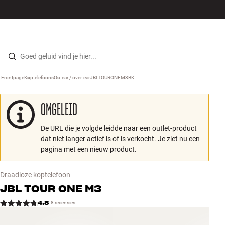
Hi-fi
MENU
WINKELS
INLOGGEN
WINKELWAGEN
Luidsprekers
Skip to content
Frontpage
Koptelefoons
›
On-ear / over-ear
›
JBLTOURONEM3BK
›
Platenspeler
OMGELEID
Koptelefoons
De URL die je volgde leidde naar een outlet-product
Surround
dat niet langer actief is of is verkocht. Je ziet nu een
pagina met een nieuw product.
Tv
Draadloze koptelefoon
Systeem
JBL
TOUR ONE M3
4.8
8 recensies
Kabels