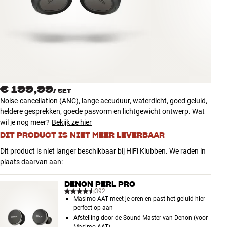
Accessoires
INSPIRATIE
MERKEN
NIEUW
€ 199,99
/
SET
Noise-cancellation (ANC), lange accuduur, waterdicht, goed geluid,
AANBIEDINGEN
heldere gesprekken, goede pasvorm en lichtgewicht ontwerp. Wat
wil je nog meer?
Bekijk ze hier
DIT PRODUCT IS NIET MEER LEVERBAAR
Winkels
Klantenservice
Dit product is niet langer beschikbaar bij HiFi Klubben. We raden in
Inloggen
plaats daarvan aan:
Klantenservice
Bouw met geluid
DENON PERL PRO
392
Masimo AAT meet je oren en past het geluid hier
perfect op aan
Afstelling door de Sound Master van Denon (voor