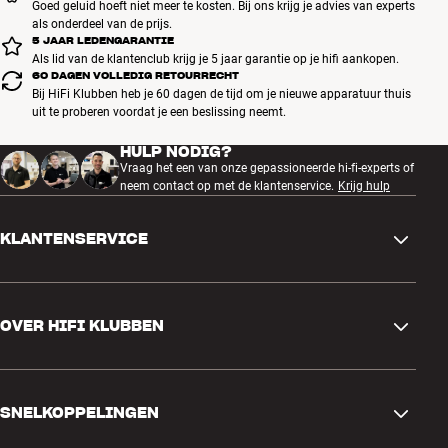
Oplaadtijd: 2 uur en 20 minuten (etui en oordopjes)
Goed geluid hoeft niet meer te kosten. Bij ons krijg je advies van experts
stemcommando’s gebruiken om afspraken te maken, je berichten te
als onderdeel van de prijs.
Snelladen: zo’n 1 uur na 5 minuten opladen
lezen of de weg te vinden – of je nu Amazon Alexa, Siri, Google
5 JAAR LEDENGARANTIE
Assistant of iets anders gebruikt.
Bediening op oordopjes (muziek, oproepen, Hear-Through en voice-
Als lid van de klantenclub krijg je 5 jaar garantie op je hifi aankopen.
Meer van Jabra
control)
60 DAGEN VOLLEDIG RETOURRECHT
Eenvoudige activering van voice-control (Amazon Alexa, Siri en
Bij HiFi Klubben heb je 60 dagen de tijd om je nieuwe apparatuur thuis
uit te proberen voordat je een beslissing neemt.
Google Assistant)
Inclusief oplaadetui, USB-C-oplaadkabel en siliconen oordopjes in
HULP NODIG?
drie verschillende maten
Vraag het een van onze gepassioneerde hi-fi-experts of
Met Jabra Sound+-app
neem contact op met de klantenservice.
Krijg hulp
Draadloze Qi-oplader apart verkrijgbaar
KLANTENSERVICE
Contactgegevens
OVER HIFI KLUBBEN
Vragen en antwoorden
Ruilen en retourneren
Winkel zoeken
Bestelling herroepen
SNELKOPPELINGEN
Over ons
Levering