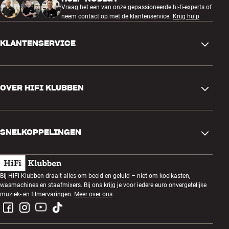
Vraag het een van onze gepassioneerde hi-fi-experts of
neem contact op met de klantenservice.
Krijg hulp
KLANTENSERVICE
Contactgegevens
OVER HIFI KLUBBEN
Vragen en antwoorden
Ruilen en retourneren
Winkel zoeken
Bestelling herroepen
SNELKOPPELINGEN
Over ons
Levering
Klantenclub
Cadeaubonnen
Algemene voorwaarden
Luisteravond
Bij HiFi Klubben draait alles om beeld en geluid – niet om koelkasten,
Bouwen met geluid
wasmachines en staafmixers. Bij ons krijg je voor iedere euro onvergetelijke
Privacybeleid
Prijsvragen
muziek- en filmervaringen.
Meer over ons
Montage en installatie
Werken bij HiFi Klubben
Huur een SOUNDBOKS