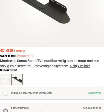
Accessoires
INSPIRATIE
MERKEN
NIEUW
€ 49
/
STUK
AANBIEDINGEN
VAN
€ 59
Bespaar
€ 10
Monteer je Sonos Beam TV-soundbar veilig aan de muur met een
stevig en discreet muurbevestigingssysteem.
Bekijk ze hier
Winkels
Kleur
Zwart
Klantenservice
Inloggen
Klantenservice
Bouw met geluid
OPHALEN IN DE WINKEL
GRATIS
LEVERING
VANAF € 5