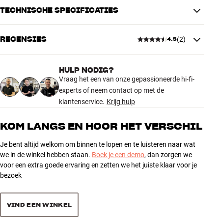
TECHNISCHE SPECIFICATIES
RECENSIES
(
2
)
4.5
AFMETINGEN EN DESIGN
Kleur
Zwart
Gewicht (kg)
2,06
HULP NODIG?
4.5
Gewicht verpakking (kg)
Vraag het een van onze gepassioneerde hi-fi-
2,2
experts of neem contact op met de
14,4 x 5,5 x 67 cm (breedte x
Afmetingen (verpakking)
hoogte x diepte)
klantenservice.
Krijg hulp
2 recensies
64 x 4,3 x 12,6 cm (breedte x
Afmetingen (product)
hoogte x diepte)
KOM LANGS EN HOOR HET VERSCHIL
5
1
Je bent altijd welkom om binnen te lopen en te luisteren naar wat
ALGEMENE KARAKTERISTIEKEN
4
1
we in de winkel hebben staan.
Boek je een demo
, dan zorgen we
Muurbeugel voor Sonos Beam / Sonos Beam (Gen 2)
3
voor een extra goede ervaring en zetten we het juiste klaar voor je
0
Uitgevoerd in gelakt staal
bezoek
2
0
1
0
VIND EEN WINKEL