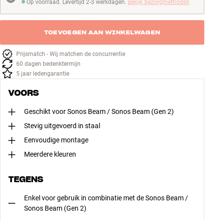
Op voorraad. Levertijd 2-3 werkdagen.
Bekijk bezorgmethoden
Op voorraad. Levertijd 2-3 werkdagen
TOEVOEGEN AAN WINKELWAGEN
Prijsmatch - Wij matchen de concurrentie
60 dagen bedenktermijn
5 jaar ledengarantie
VOORS
Geschikt voor Sonos Beam / Sonos Beam (Gen 2)
Stevig uitgevoerd in staal
Eenvoudige montage
Meerdere kleuren
TEGENS
Enkel voor gebruik in combinatie met de Sonos Beam /
Sonos Beam (Gen 2)