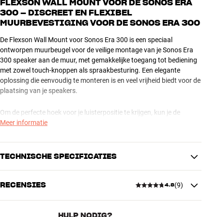
FLEXSON WALL MOUNT VOOR DE SONOS ERA
300 – DISCREET EN FLEXIBEL
MUURBEVESTIGING VOOR DE SONOS ERA 300
De Flexson Wall Mount voor Sonos Era 300 is een speciaal
ontworpen muurbeugel voor de veilige montage van je Sonos Era
300 speaker aan de muur, met gemakkelijke toegang tot bediening
met zowel touch-knoppen als spraakbesturing. Een elegante
oplossing die eenvoudig te monteren is en veel vrijheid biedt voor de
plaatsing van je speakers.
Om de perfecte hoek voor je luisterpositie te krijgen, kun je de
muurbeugel tot 30 graden horizontaal in elke richting draaien en tot
Meer informatie
20 graden verticaal naar beneden kantelen. Voor extra
gemakkelijke toegang tot touch-knoppen en microfoon kun je de
beugel ondersteboven monteren, zodat de speaker naar beneden
TECHNISCHE SPECIFICATIES
wijst, bijvoorbeeld bij hoge montage onder het plafond. Let er wel
op dat dit de Atmos-effecten beïnvloedt.
RECENSIES
(
9
)
4.8
PRESTATIES
Flexson Wall Mount voor Sonos Era 300 is verkrijgbaar in meerdere
Inclusief uitbreidingskabel
Nee
kleuren die passen bij je Sonos speaker.
Horizontale draaiing
30 °
HULP NODIG?
Meer van Flexson