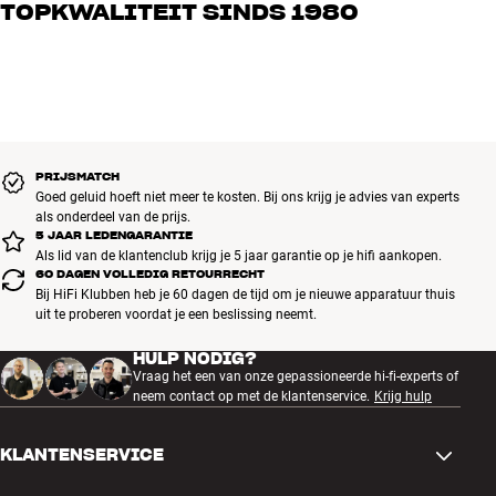
TOPKWALITEIT SINDS 1980
muziek als home cinema. Vertel ons wat je zoekt, dan vinden we
samen de perfecte oplossing voor jouw wensen en budget
Alle producten van HiFi Klubben voor muziek, home cinema en tv
zijn zorgvuldig geselecteerd en gebouwd om jarenlang mee te gaan.
Goed voor je portemonnee én het milieu.
BOEK EEN EXPERT
PRIJSMATCH
Goed geluid hoeft niet meer te kosten. Bij ons krijg je advies van experts
als onderdeel van de prijs.
5 JAAR LEDENGARANTIE
Als lid van de klantenclub krijg je 5 jaar garantie op je hifi aankopen.
60 DAGEN VOLLEDIG RETOURRECHT
Bij HiFi Klubben heb je 60 dagen de tijd om je nieuwe apparatuur thuis
uit te proberen voordat je een beslissing neemt.
HULP NODIG?
Vraag het een van onze gepassioneerde hi-fi-experts of
neem contact op met de klantenservice.
Krijg hulp
KLANTENSERVICE