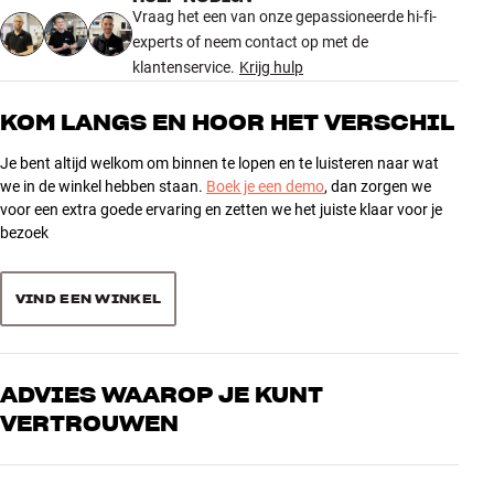
4.8
Verticale draaiing
Vraag het een van onze gepassioneerde hi-fi-
-20 °
experts of neem contact op met de
klantenservice.
Krijg hulp
AFMETINGEN EN DESIGN
9 recensies
Kleur
Wit
KOM LANGS EN HOOR HET VERSCHIL
Gewicht (kg)
0,97
5
8
Gewicht verpakking (kg)
1,3
Je bent altijd welkom om binnen te lopen en te luisteren naar wat
4
18,2 x 10,6 x 20,6 cm (breedte x
0
we in de winkel hebben staan.
Boek je een demo
, dan zorgen we
Afmetingen (verpakking)
hoogte x diepte)
3
voor een extra goede ervaring en zetten we het juiste klaar voor je
1
9,2 x 17,2 x 19,2 cm (breedte x
bezoek
Afmetingen (product)
2
0
hoogte x diepte)
1
0
VIND EEN WINKEL
ALGEMENE KARAKTERISTIEKEN
Muurbeugel voor Sonos Era 300
Sorteer producten op
Kan ondersteboven worden gemonteerd voor gemakkelijkere
toegang tot bediening
ADVIES WAAROP JE KUNT
Kan ±30 graden horizontaal draaien en tot 20 graden verticaal
VERTROUWEN
naar beneden kantelen
Schroeven voor montage inbegrepen
Onze medewerkers zijn echte liefhebbers die de producten door en
door kennen en gepassioneerd zijn over goed geluid – voor zowel