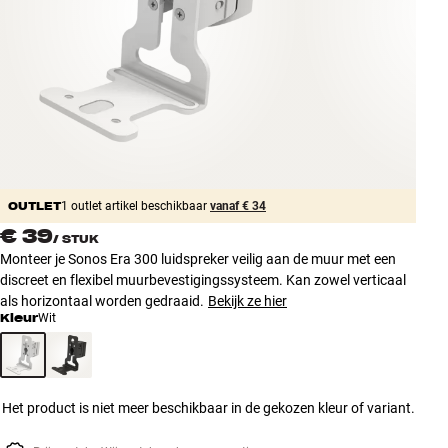
Accessoires
INSPIRATIE
MERKEN
NIEUW
OUTLET
1 outlet artikel beschikbaar
vanaf € 34
AANBIEDINGEN
€ 39
/
STUK
Monteer je Sonos Era 300 luidspreker veilig aan de muur met een
Winkels
discreet en flexibel muurbevestigingssysteem. Kan zowel verticaal
Klantenservice
als horizontaal worden gedraaid.
Bekijk ze hier
Inloggen
Kleur
Wit
Klantenservice
Bouw met geluid
Het product is niet meer beschikbaar in de gekozen kleur of variant.