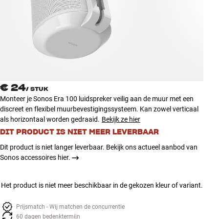
Accessoires
INSPIRATIE
MERKEN
NIEUW
€ 24
/
STUK
Monteer je Sonos Era 100 luidspreker veilig aan de muur met een
AANBIEDINGEN
discreet en flexibel muurbevestigingssysteem. Kan zowel verticaal
als horizontaal worden gedraaid.
Bekijk ze hier
DIT PRODUCT IS NIET MEER LEVERBAAR
Winkels
Klantenservice
Dit product is niet langer leverbaar. Bekijk ons actueel aanbod van
Inloggen
Sonos accessoires hier.
Klantenservice
Bouw met geluid
Het product is niet meer beschikbaar in de gekozen kleur of variant.
Prijsmatch - Wij matchen de concurrentie
60 dagen bedenktermijn