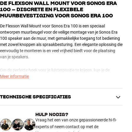
DE FLEXSON WALL MOUNT VOOR SONOS ERA
100 – DISCRETE EN FLEXIBELE
MUURBEVESTIGING VOOR SONOS ERA 100
De Flexson Wall Mount voor Sonos Era 100 is een speciaal
ontworpen muurbeugel voor de veilige montage van je Sonos Era
100 speaker aan de muur, met gemakkelijke toegang tot bediening
met zowel knoppen als spraakbesturing. Een elegante oplossing die
eenvoudig te monteren is en veel vrijheid biedt voor de plaatsing
van je speakers.
Om de perfecte hoek voor je luisterpositie te krijgen, kun je de
muurbeugel tot 40 graden horizontaal in elke richting draaien en tot
Meer informatie
15 graden verticaal naar beneden kantelen. Voor extra
gebruiksgemak kun je de beugel ondersteboven monteren, zodat de
speaker naar beneden wijst, bijvoorbeeld bij hoge montage onder
TECHNISCHE SPECIFICATIES
het plafond.
HULP NODIG?
Flexson Wall Mount voor Sonos Era 100 is verkrijgbaar in meerdere
PRESTATIES
Vraag het een van onze gepassioneerde hi-fi-
kleuren die bij je Sonos speaker passen.
Inclusief uitbreidingskabel
Nee
experts of neem contact op met de
Meer van Flexson
Horizontale draaiing
40 °