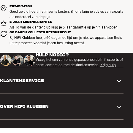
PRIJSMATCH
Goed geluid hoeft niet meer te kosten. Bij ons krijg je advies van experts
als onderdeel van de prijs.
5 JAAR LEDENGARANTIE
Als lid van de klantenclub krijg je 5 jaar garantie op je hifi aankopen.
60 DAGEN VOLLEDIG RETOURRECHT
Bij HiFi Klubben heb je 60 dagen de tijd om je nieuwe apparatuur thuis
uit te proberen voordat je een beslissing neemt.
HULP NODIG?
Vraag het een van onze gepassioneerde hi-fi-experts of
neem contact op met de klantenservice.
Krijg hulp
KLANTENSERVICE
Contactgegevens
OVER HIFI KLUBBEN
Vragen en antwoorden
Ruilen en retourneren
Winkel zoeken
Bestelling herroepen
SNELKOPPELINGEN