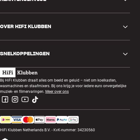
Contactgegevens
OVER HIFI KLUBBEN
Vragen en antwoorden
Ruilen en retourneren
Winkel zoeken
Bestelling herroepen
SNELKOPPELINGEN
Over ons
Levering
Klantenclub
Cadeaubonnen
Algemene voorwaarden
Luisteravond
Bij HiFi Klubben draait alles om beeld en geluid – niet om koelkasten,
Bouwen met geluid
wasmachines en staafmixers. Bij ons krijg je voor iedere euro onvergetelijke
Privacybeleid
Prijsvragen
muziek- en filmervaringen.
Meer over ons
Montage en installatie
Werken bij HiFi Klubben
Huur een SOUNDBOKS
Apparaten recyclen
HiFi Klubben Netherlands B.V. - KvK-nummer: 34230560
Productreviews