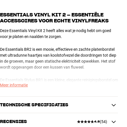
ESSENTIALS VINYL KIT 2 – ESSENTIËLE
ACCESSOIRES VOOR ECHTE VINYLFREAKS
Deze Essentials Vinyl Kit 2 heeft alles wat je nodig hebt om goed
voor je platen en naalden te zorgen.
De Essentials BR2 is een mooie, effectieve en zachte platenborstel
met ultradunne haartjes van koolstofvezel die doordringen tot diep
in de groeven, maar geen statische elektriciteit opwekken. Het stof
wordt opgevangen door een kussen van fluweel.
De Essentials Stylus BR1 is een kleine, elegante reinigingsborstel om
Meer informatie
stof en vuil te verwijderen van je naald.
Essentials Record Clean is een milde, maar effectieve
TECHNISCHE SPECIFICATIES
reinigingsvloeistof die stof, vuil en vingerafdrukken verwijdert.
De Essentials Leather Mat is een platenmat van echt leer die
RECENSIES
(
54
)
4.8
statische elektriciteit vermindert, resonanties dempt en stof
AFMETINGEN EN DESIGN