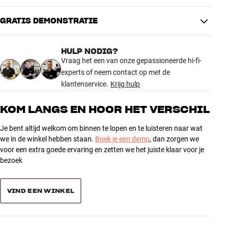
tegenhoudt.
Kleur
Wit
Gewicht (kg)
0,73
GRATIS DEMONSTRATIE
4.8
De Alignment 1 is een protractor – een tool die je helpt om je
Gewicht verpakking (kg)
0,73
element heel nauwkeurig in de behuizing te plaatsen. Zo krijg je een
7 x 25,5 x 32 cm (breedte x
Afmetingen (verpakking)
optimaal geluid en voorkom je onnodige slijtage (wordt niet apart
HULP NODIG?
hoogte x diepte)
54 recensies
verkocht).
Vraag het een van onze gepassioneerde hi-fi-
Meer van Essentials
experts of neem contact op met de
ALGEMENE KARAKTERISTIEKEN
klantenservice.
Krijg hulp
5
45
Platenborstel
Naaldborstel
4
6
KOM LANGS EN HOOR HET VERSCHIL
Reinigingsvloeistof
3
3
Je bent altijd welkom om binnen te lopen en te luisteren naar wat
Platenmat van echt leer
2
0
we in de winkel hebben staan.
Boek je een demo
, dan zorgen we
Protractor (niet apart verkrijgbaar)
voor een extra goede ervaring en zetten we het juiste klaar voor je
1
0
bezoek
Sorteer producten op
VIND EEN WINKEL