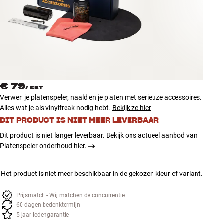
Accessoires
INSPIRATIE
MERKEN
NIEUW
€ 79
/
SET
Verwen je platenspeler, naald en je platen met serieuze accessoires.
AANBIEDINGEN
Alles wat je als vinylfreak nodig hebt.
Bekijk ze hier
DIT PRODUCT IS NIET MEER LEVERBAAR
Winkels
Dit product is niet langer leverbaar. Bekijk ons actueel aanbod van
Klantenservice
Platenspeler onderhoud hier.
Inloggen
Klantenservice
Bouw met geluid
Het product is niet meer beschikbaar in de gekozen kleur of variant.
Prijsmatch - Wij matchen de concurrentie
60 dagen bedenktermijn
5 jaar ledengarantie