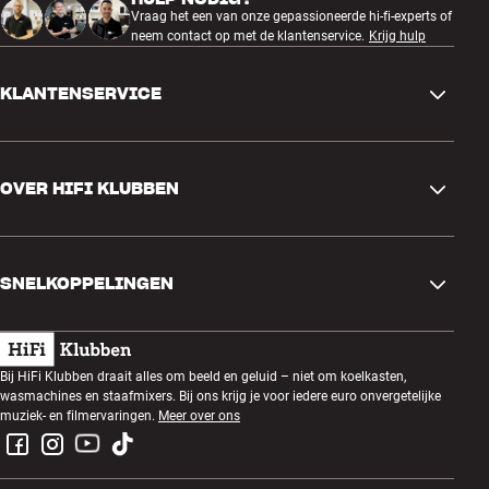
Vraag het een van onze gepassioneerde hi-fi-experts of
neem contact op met de klantenservice.
Krijg hulp
KLANTENSERVICE
Contactgegevens
OVER HIFI KLUBBEN
Vragen en antwoorden
Ruilen en retourneren
Winkel zoeken
Bestelling herroepen
SNELKOPPELINGEN
Over ons
Levering
Klantenclub
Cadeaubonnen
Algemene voorwaarden
Luisteravond
Bij HiFi Klubben draait alles om beeld en geluid – niet om koelkasten,
Bouwen met geluid
wasmachines en staafmixers. Bij ons krijg je voor iedere euro onvergetelijke
Privacybeleid
Prijsvragen
muziek- en filmervaringen.
Meer over ons
Montage en installatie
Werken bij HiFi Klubben
Huur een SOUNDBOKS