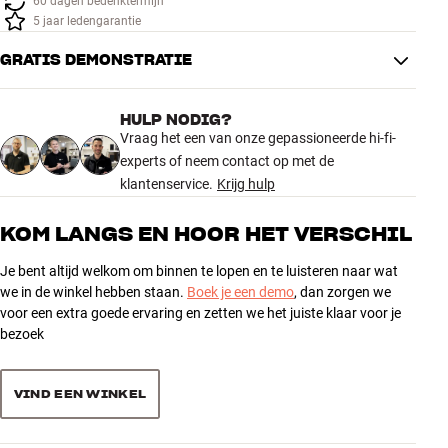
60 dagen bedenktermijn
Accessoires
5 jaar ledengarantie
GRATIS DEMONSTRATIE
INSPIRATIE
MERKEN
HULP NODIG?
Vraag het een van onze gepassioneerde hi-fi-
experts of neem contact op met de
NIEUW
klantenservice.
Krijg hulp
AANBIEDINGEN
KOM LANGS EN HOOR HET VERSCHIL
Winkels
Je bent altijd welkom om binnen te lopen en te luisteren naar wat
Klantenservice
we in de winkel hebben staan.
Boek je een demo
, dan zorgen we
Inloggen
voor een extra goede ervaring en zetten we het juiste klaar voor je
Klantenservice
bezoek
Bouw met geluid
VIND EEN WINKEL