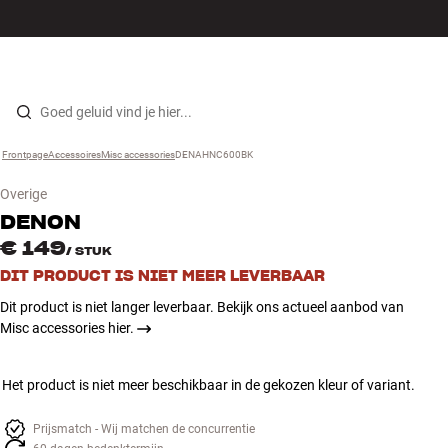
Hi-fi
MENU
WINKELS
INLOGGEN
WINKELWAGEN
Luidsprekers
Skip to content
Frontpage
Accessoires
›
Misc accessories
›
DENAHNC600BK
›
Platenspeler
Overige
Koptelefoons
DENON
€ 149
/
STUK
Surround
DIT PRODUCT IS NIET MEER LEVERBAAR
Dit product is niet langer leverbaar. Bekijk ons actueel aanbod van
Tv
Misc accessories hier.
Systeem
Het product is niet meer beschikbaar in de gekozen kleur of variant.
Kabels
Prijsmatch - Wij matchen de concurrentie