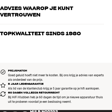
ADVIES WAAROP JE KUNT
VERTROUWEN
Onze medewerkers zijn echte liefhebbers die de producten door en
door kennen en gepassioneerd zijn over goed geluid – voor zowel
TOPKWALITEIT SINDS 1980
muziek als home cinema. Vertel ons wat je zoekt, dan vinden we
samen de perfecte oplossing voor jouw wensen en budget
Alle producten van HiFi Klubben voor muziek, home cinema en tv
zijn zorgvuldig geselecteerd en gebouwd om jarenlang mee te gaan.
Goed voor je portemonnee én het milieu.
BOEK EEN EXPERT
PRIJSMATCH
Goed geluid hoeft niet meer te kosten. Bij ons krijg je advies van experts
als onderdeel van de prijs.
5 JAAR LEDENGARANTIE
Als lid van de klantenclub krijg je 5 jaar garantie op je hifi aankopen.
60 DAGEN VOLLEDIG RETOURRECHT
Bij HiFi Klubben heb je 60 dagen de tijd om je nieuwe apparatuur thuis
uit te proberen voordat je een beslissing neemt.
HULP NODIG?